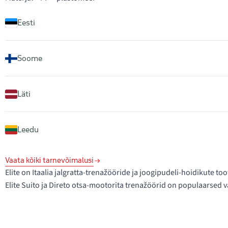
Eesti
Soome
Läti
Leedu
Vaata kõiki tarnevõimalusi
Elite on Itaalia jalgratta-trenažööride ja joogipudeli-hoidikute to
Elite Suito ja Direto otsa-mootorita trenažöörid on populaarsed v