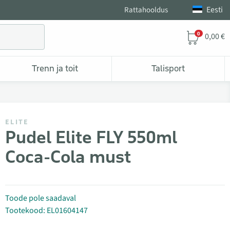
Eesti
Rattahooldus
0
0,00 €
Trenn ja toit
Talisport
ELITE
Pudel Elite FLY 550ml
Coca-Cola must
Toode pole saadaval
Tootekood: EL01604147