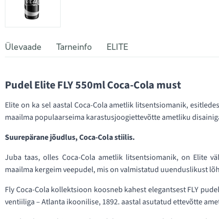
Ülevaade
Tarneinfo
ELITE
Pudel Elite FLY 550ml Coca-Cola must
Elite on ka sel aastal Coca-Cola ametlik litsentsiomanik, esitlede
maailma populaarseima karastusjoogiettevõtte ametliku disainig
Suurepärane jõudlus, Coca-Cola stiilis.
Juba taas, olles Coca-Cola ametlik litsentsiomanik, on Elite väl
maailma kergeim veepudel, mis on valmistatud uuenduslikust lõhn
Fly Coca-Cola kollektsioon koosneb kahest elegantsest FLY pudeli
ventiiliga – Atlanta ikoonilise, 1892. aastal asutatud ettevõtte ame