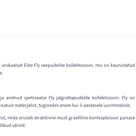
s unikaalset Elite Fly veepudelite kollektsiooni, mis on kaunistatud
a.
ja andnud spetsiaalse Fly jalgrattapudelite kollektsiooni. Fly on
atust materjalist, tuginedes enam kui 3-aastasele uurimistööle.
st, mida eristab atraktiivne must graafiline kontseptsioon punase
tlikud värvid.