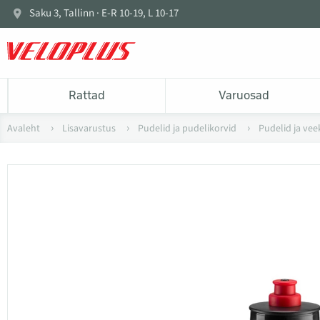
Saku 3, Tallinn · E-R 10-19, L 10-17
Rattad
Varuosad
Avaleht
Lisavarustus
Pudelid ja pudelikorvid
Pudelid ja vee