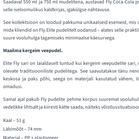
Saadaval 550 ml ja 750 ml mudelitena, austavad Fly Coca-Cola pu
selle iseloomulikus kaldkirjas, igakülgse nähtavuse.
See kollektsioon on loodud pakkuma unikaalseid esemeid, mis
mida kliendid on Fly Elite pudelitelt oodanud – alates selle prakt
suure vooluhulga tagamiseks minimaalse käesurvega.
Maailma kergeim veepudel.
Elite Fly sari on laialdaselt tuntud kui kergeim veepudelite sar
olevate traditsiooniliste pudelitega. See saavutatakse tänu ne
keskosa ja paks põhi, seega on materjali kasutatud vähem, il
omadusi.
Samal ajal pakub Fly pudelite pehme korpus suuremat vooluhulka v
vedelikke lihtsalt ja kiiresti kätte saada, näiteks võistlussituatsioo
Kaal – 51 g
Läbimõõt – 74 mm
Materjal – PP + plastomeer