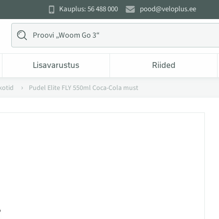
Kauplus: 56 488 000
pood@veloplus.ee
Lisavarustus
Riided
kotid
Pudel Elite FLY 550ml Coca-Cola must