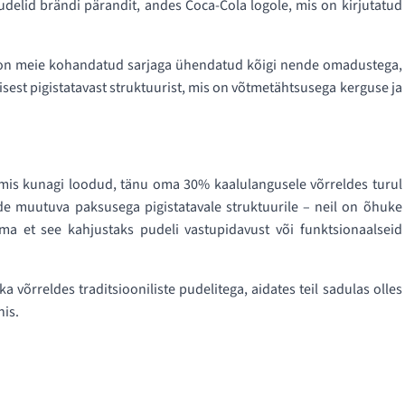
delid brändi pärandit, andes Coca-Cola logole, mis on kirjutatud
 on meie kohandatud sarjaga ühendatud kõigi nende omadustega,
ilisest pigistatavast struktuurist, mis on võtmetähtsusega kerguse ja
i, mis kunagi loodud, tänu oma 30% kaalulangusele võrreldes turul
nde muutuva paksusega pigistatavale struktuurile – neil on õhuke
ma et see kahjustaks pudeli vastupidavust või funktsionaalseid
õrreldes traditsiooniliste pudelitega, aidates teil sadulas olles
nis.