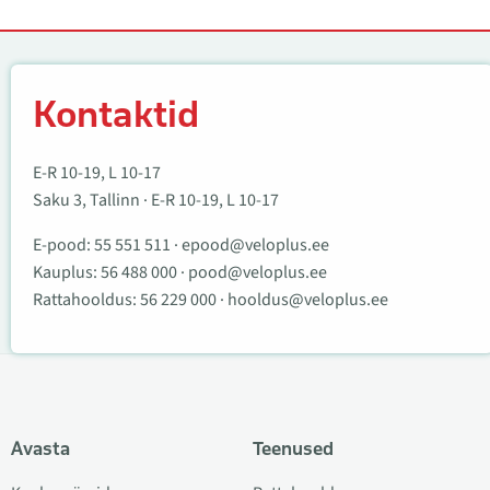
Kontaktid
Kontaktid
E-R 10-19, L 10-17
Saku 3, Tallinn · E-R 10-19, L 10-17
E-pood:
55 551 511
·
epood@veloplus.ee
Kauplus:
56 488 000
·
pood@veloplus.ee
Rattahooldus:
56 229 000
·
hooldus@veloplus.ee
Avasta
Teenused