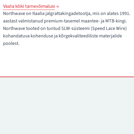
Vaata kõiki tarnevõimalusi
Northwave on Itaalia jalgrattakingadetootja, mis on alates 1991.
aastast valmistanud premium-tasemel maantee- ja MTB-kingi.
Northwave tooted on tuntud SLW-süsteemi (Speed Lace Wire)
kohandatuva kohenduse ja kõrgekvaliteediliste materjalide
poolest.
Kontaktid