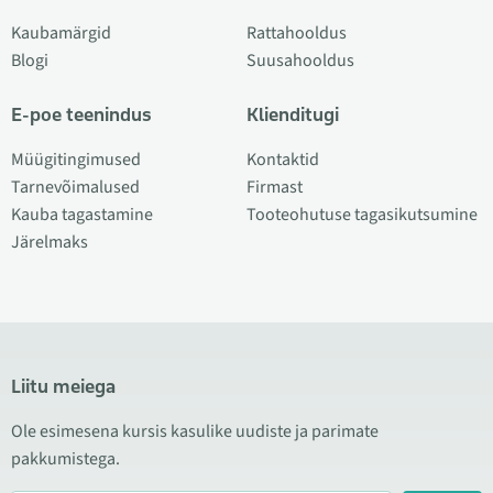
Kaubamärgid
Rattahooldus
Blogi
Suusahooldus
E-poe teenindus
Klienditugi
Müügitingimused
Kontaktid
Tarnevõimalused
Firmast
Kauba tagastamine
Tooteohutuse tagasikutsumine
Järelmaks
Liitu meiega
Ole esimesena kursis kasulike uudiste ja parimate
pakkumistega.