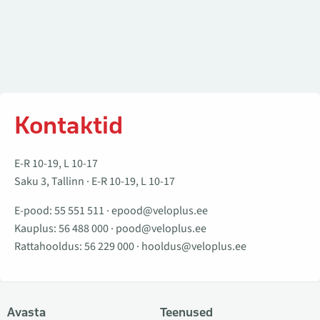
Kontaktid
E-R 10-19, L 10-17
Saku 3, Tallinn · E-R 10-19, L 10-17
E-pood:
55 551 511
·
epood@veloplus.ee
Kauplus:
56 488 000
·
pood@veloplus.ee
Rattahooldus:
56 229 000
·
hooldus@veloplus.ee
Avasta
Teenused