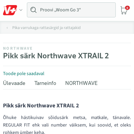
0
Pika varrukaga rattasärgid ja rattajakid
NORTHWAVE
Pikk särk Northwave XTRAIL 2
Toode pole saadaval
Ülevaade
Tarneinfo
NORTHWAVE
Pikk särk Northwave XTRAIL 2
Õhuke hästikuivav sõidusärk metsa, matkale, tänavale.
REGULAR FIT ehk vali number väiksem, kui soovid, et oleks
rohkem ümber keha.