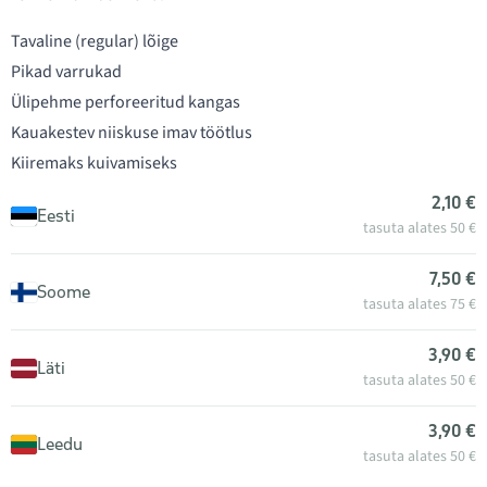
Tavaline (regular) lõige
Pikad varrukad
Ülipehme perforeeritud kangas
Kauakestev niiskuse imav töötlus
Kiiremaks kuivamiseks
2,10 €
Eesti
tasuta alates 50 €
7,50 €
Soome
tasuta alates 75 €
3,90 €
Läti
tasuta alates 50 €
3,90 €
Leedu
tasuta alates 50 €