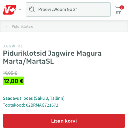
0
Piduriklotsid
JAGWIRE
Piduriklotsid Jagwire Magura
Marta/MartaSL
19,95 €
12,00 €
Saadavus: poes (Saku 3, Tallinn)
Tootekood: 02BRMAG721672
Lisan korvi