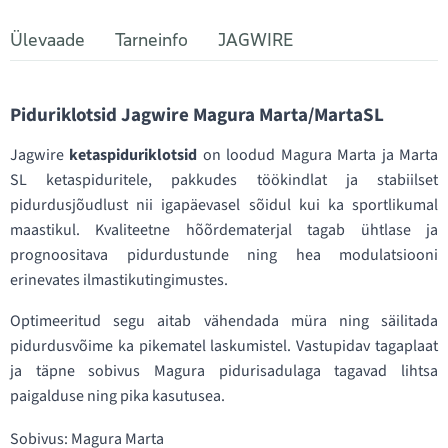
Ülevaade
Tarneinfo
JAGWIRE
Piduriklotsid Jagwire Magura Marta/MartaSL
Jagwire
ketaspiduriklotsid
on loodud Magura Marta ja Marta
SL ketaspiduritele, pakkudes töökindlat ja stabiilset
pidurdusjõudlust nii igapäevasel sõidul kui ka sportlikumal
maastikul. Kvaliteetne hõõrdematerjal tagab ühtlase ja
prognoositava pidurdustunde ning hea modulatsiooni
erinevates ilmastikutingimustes.
Optimeeritud segu aitab vähendada müra ning säilitada
pidurdusvõime ka pikematel laskumistel. Vastupidav tagaplaat
ja täpne sobivus Magura pidurisadulaga tagavad lihtsa
paigalduse ning pika kasutusea.
Sobivus: Magura Marta