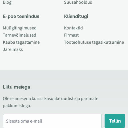
Blogi
Suusahooldus
E-poe teenindus
Klienditugi
Müügitingimused
Kontaktid
Tarnevõimalused
Firmast
Kauba tagastamine
Tooteohutuse tagasikutsumine
Järelmaks
Liitu meiega
Ole esimesena kursis kasulike uudiste ja parimate
pakkumistega.
Tellin