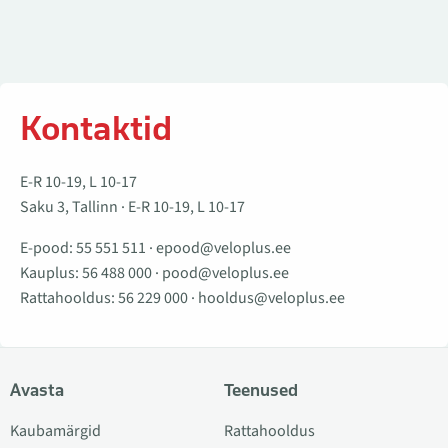
Kontaktid
E-R 10-19, L 10-17
Saku 3, Tallinn · E-R 10-19, L 10-17
E-pood:
55 551 511
·
epood@veloplus.ee
Kauplus:
56 488 000
·
pood@veloplus.ee
Rattahooldus:
56 229 000
·
hooldus@veloplus.ee
Avasta
Teenused
Kaubamärgid
Rattahooldus