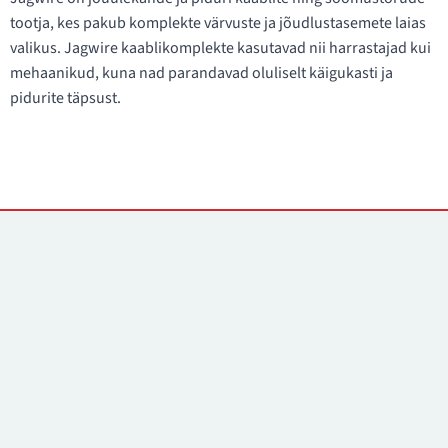
tootja, kes pakub komplekte värvuste ja jõudlustasemete laias
valikus. Jagwire kaablikomplekte kasutavad nii harrastajad kui
mehaanikud, kuna nad parandavad oluliselt käigukasti ja
pidurite täpsust.
Kontaktid