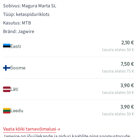
Sobivus: Magura Marta SL
Tüüp: ketaspiduriklots
Kasutus: MTB
Bränd: Jagwire
2,10 €
Eesti
tasuta alates 50 €
7,50 €
Soome
tasuta alates 75 €
3,90 €
Läti
tasuta alates 50 €
3,90 €
Leedu
tasuta alates 50 €
Vaata kõiki tarnevõimalusi
Jagwire on jõuülekande ja piduri kaablite ning soomustorude