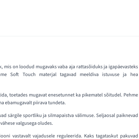
, mis on loodud mugavaks vaba aja rattasõiduks ja igapäevasteks
hme Soft Touch materjal tagavad meeldiva istuvuse ja hea
uhtida, toetades mugavat enesetunnet ka pikematel sõitudel. Pehme
lma ebamugavalt piirava tundeta.
ad särgile sportliku ja silmapaistva välimuse. Seljaosal paiknevad
 vähese valgusega oludes.
ooni vastavalt vajadusele reguleerida. Kaks tagataskut pakuvad