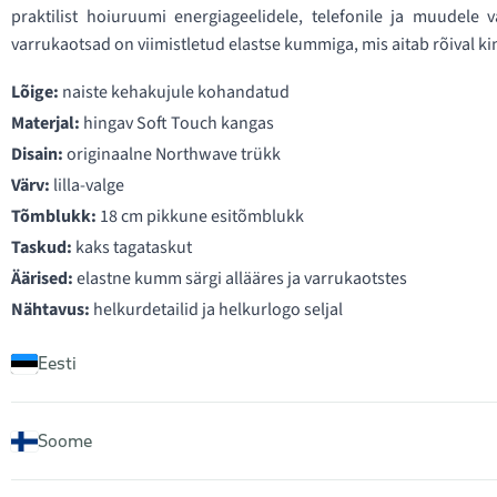
praktilist hoiuruumi energiageelidele, telefonile ja muudele 
varrukaotsad on viimistletud elastse kummiga, mis aitab rõival kin
Lõige:
naiste kehakujule kohandatud
Materjal:
hingav Soft Touch kangas
Disain:
originaalne Northwave trükk
Värv:
lilla-valge
Tõmblukk:
18 cm pikkune esitõmblukk
Taskud:
kaks tagataskut
Äärised:
elastne kumm särgi allääres ja varrukaotstes
Nähtavus:
helkurdetailid ja helkurlogo seljal
Eesti
Soome