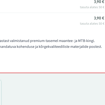
3,90 €
tasuta alates 50 €
3,90 €
tasuta alates 50 €
. aastast valmistanud premium-tasemel maantee- ja MTB-kingi.
ndatuva kohenduse ja kõrgekvaliteediliste materjalide poolest.