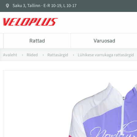
Saku 3, Tallinn · E-R 10-19, L 10-17
Rattad
Varuosad
Avaleht
Riided
Rattasärgid
Lühikese varrukaga rattasärgid