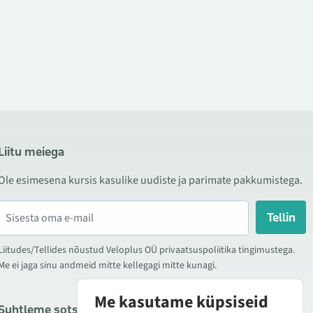
Liitu meiega
Ole esimesena kursis kasulike uudiste ja parimate pakkumistega.
Tellin
Liitudes/Tellides nõustud Veloplus OÜ privaatsuspoliitika tingimustega.
Me ei jaga sinu andmeid mitte kellegagi mitte kunagi.
Me kasutame küpsiseid
Suhtleme sotsiaalmeedias