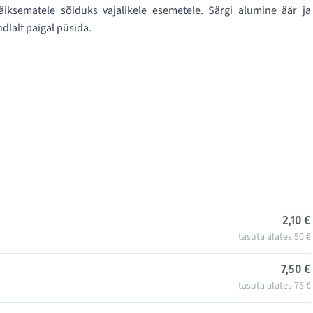
väiksematele sõiduks vajalikele esemetele. Särgi alumine äär ja
dlalt paigal püsida.
2,10 €
tasuta alates 50 €
7,50 €
tasuta alates 75 €