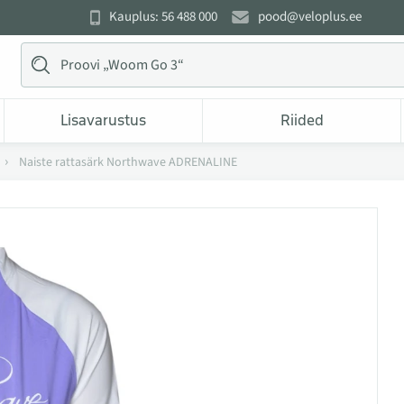
Kauplus: 56 488 000
pood@veloplus.ee
Lisavarustus
Riided
Naiste rattasärk Northwave ADRENALINE