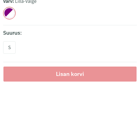
Värv:
Lilla-Valge
Suurus:
S
Lisan korvi