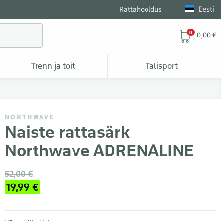
Eesti
Rattahooldus
0
0,00 €
Trenn ja toit
Talisport
NORTHWAVE
Naiste rattasärk
Northwave ADRENALINE
52,00 €
19,99 €