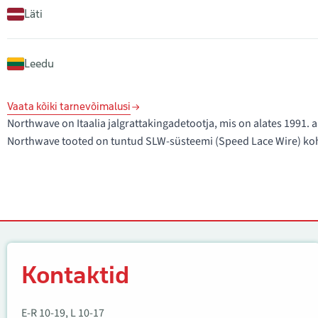
Läti
Leedu
Vaata kõiki tarnevõimalusi
Northwave on Itaalia jalgrattakingadetootja, mis on alates 1991
Northwave tooted on tuntud SLW-süsteemi (Speed Lace Wire) koha
Kontaktid
Kontaktid
E-R 10-19, L 10-17