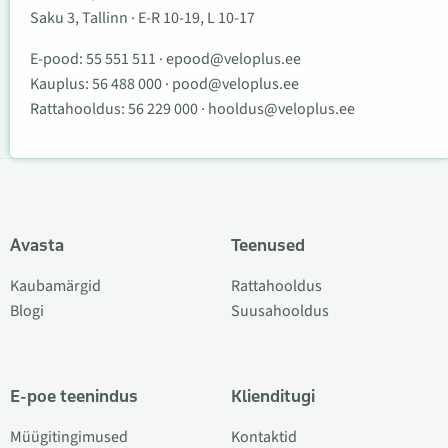
Saku 3, Tallinn · E-R 10-19, L 10-17
E-pood:
55 551 511
·
epood@veloplus.ee
Kauplus:
56 488 000
·
pood@veloplus.ee
Rattahooldus:
56 229 000
·
hooldus@veloplus.ee
Avasta
Teenused
Kaubamärgid
Rattahooldus
Blogi
Suusahooldus
E-poe teenindus
Klienditugi
Müügitingimused
Kontaktid