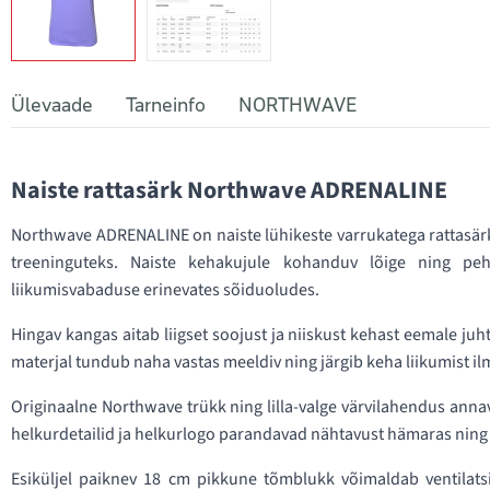
Ülevaade
Tarneinfo
NORTHWAVE
Naiste rattasärk Northwave ADRENALINE
Northwave ADRENALINE on naiste lühikeste varrukatega rattasärk
treeninguteks. Naiste kehakujule kohanduv lõige ning pe
liikumisvabaduse erinevates sõiduoludes.
Hingav kangas aitab liigset soojust ja niiskust kehast eemale j
materjal tundub naha vastas meeldiv ning järgib keha liikumist i
Originaalne Northwave trükk ning lilla-valge värvilahendus annav
helkurdetailid ja helkurlogo parandavad nähtavust hämaras ning
Esiküljel paiknev 18 cm pikkune tõmblukk võimaldab ventilatsi