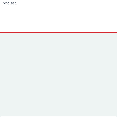
poolest.
Kontaktid