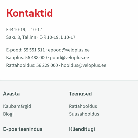
Kontaktid
E-R 10-19, L 10-17
Saku 3, Tallinn · E-R 10-19, L 10-17
E-pood:
55 551 511
·
epood@veloplus.ee
Kauplus:
56 488 000
·
pood@veloplus.ee
Rattahooldus:
56 229 000
·
hooldus@veloplus.ee
Avasta
Teenused
Kaubamärgid
Rattahooldus
Blogi
Suusahooldus
E-poe teenindus
Klienditugi