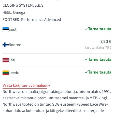
CLOSING SYSTEM: S.B.S
HEEL: Omega
FOOTBED: Performance Advanced
Tarne tasuta
Eesti
7,50 €
Soome
tasuta alates 75 €
Tarne tasuta
Läti
Tarne tasuta
Leedu
Vaata kõiki tarnevõimalusi
Northwave on Itaalia jalgrattakingadetootja, mis on alates 1991.
aastast valmistanud premium-tasemel maantee- ja MTB-kingi.
Northwave tooted on tuntud SLW-süsteemi (Speed Lace Wire)
kohandatuva kohenduse ja kõrgekvaliteediliste materjalide