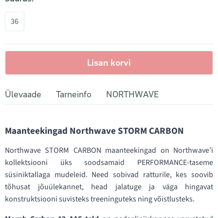
36
Lisan korvi
Ülevaade
Tarneinfo
NORTHWAVE
Maanteekingad Northwave STORM CARBON
Northwave STORM CARBON maanteekingad on Northwave’i
kollektsiooni üks soodsamaid PERFORMANCE-taseme
süsiniktallaga mudeleid. Need sobivad ratturile, kes soovib
tõhusat jõuülekannet, head jalatuge ja väga hingavat
konstruktsiooni suvisteks treeninguteks ning võistlusteks.