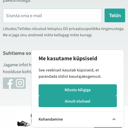
pakkumistega.
Tellin
Liitudes/Tellides nõustud Veloplus OÜ privaatsuspoliitika tingimustega.
Me ei jaga sinu andmeid mitte kellegagi mitte kunagi.
Suhtleme sotsiaalmeedias
Me kasutame küpsiseid
Jagame infot hea hinna kampaaniate, uute toodete ning
See veebisait kasutab küpsiseid, et
hoolduse kohta. Mõnikord teeme ka tooteülevaateid.
parandada üldist kasutajakogemust.
Nõustu kõigiga
Ainult olulised
© 2026 Veloplus OÜ. Kõik õigused kaitstud
Lisan
119,00 €
166,00 €
Kohandamine
korvi
Halda küpsiseid