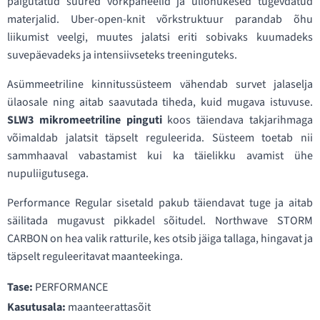
paigutatud suured võrkpaneelid ja üliõhukesed tugevdatud
materjalid. Uber-open-knit võrkstruktuur parandab õhu
liikumist veelgi, muutes jalatsi eriti sobivaks kuumadeks
suvepäevadeks ja intensiivseteks treeninguteks.
Asümmeetriline kinnitussüsteem vähendab survet jalaselja
ülaosale ning aitab saavutada tiheda, kuid mugava istuvuse.
SLW3 mikromeetriline pinguti
koos täiendava takjarihmaga
võimaldab jalatsit täpselt reguleerida. Süsteem toetab nii
sammhaaval vabastamist kui ka täielikku avamist ühe
nupuliigutusega.
Performance Regular sisetald pakub täiendavat tuge ja aitab
säilitada mugavust pikkadel sõitudel. Northwave STORM
CARBON on hea valik ratturile, kes otsib jäiga tallaga, hingavat ja
täpselt reguleeritavat maanteekinga.
Tase:
PERFORMANCE
Kasutusala:
maanteerattasõit