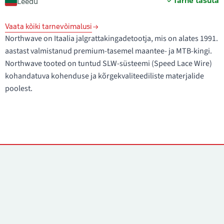
Tarne tasuta
Leedu
Vaata kõiki tarnevõimalusi
Northwave on Itaalia jalgrattakingadetootja, mis on alates 1991.
aastast valmistanud premium-tasemel maantee- ja MTB-kingi.
Northwave tooted on tuntud SLW-süsteemi (Speed Lace Wire)
kohandatuva kohenduse ja kõrgekvaliteediliste materjalide
poolest.
Kontaktid