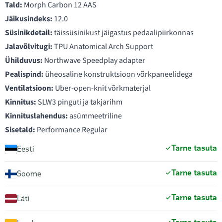
Tald:
Morph Carbon 12 AAS
Jäikusindeks:
12.0
Süsinikdetail:
täissüsinikust jäigastus pedaalipiirkonnas
Jalavõlvitugi:
TPU Anatomical Arch Support
Ühilduvus:
Northwave Speedplay adapter
Pealispind:
üheosaline konstruktsioon võrkpaneelidega
Ventilatsioon:
Uber-open-knit võrkmaterjal
Kinnitus:
SLW3 pinguti ja takjarihm
Kinnituslahendus:
asümmeetriline
Sisetald:
Performance Regular
Tarne tasuta
Eesti
Tarne tasuta
Soome
Tarne tasuta
Läti