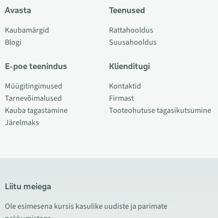
Avasta
Teenused
Kaubamärgid
Rattahooldus
Blogi
Suusahooldus
E-poe teenindus
Klienditugi
Müügitingimused
Kontaktid
Tarnevõimalused
Firmast
Kauba tagastamine
Tooteohutuse tagasikutsumine
Järelmaks
Liitu meiega
Ole esimesena kursis kasulike uudiste ja parimate