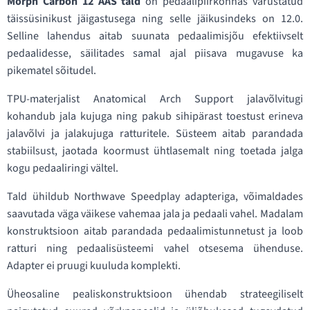
Morph Carbon 12 AAS tald
on pedaalipiirkonnas varustatud
täissüsinikust jäigastusega ning selle jäikusindeks on 12.0.
Selline lahendus aitab suunata pedaalimisjõu efektiivselt
pedaalidesse, säilitades samal ajal piisava mugavuse ka
pikematel sõitudel.
TPU-materjalist Anatomical Arch Support jalavõlvitugi
kohandub jala kujuga ning pakub sihipärast toestust erineva
jalavõlvi ja jalakujuga ratturitele. Süsteem aitab parandada
stabiilsust, jaotada koormust ühtlasemalt ning toetada jalga
kogu pedaaliringi vältel.
Tald ühildub Northwave Speedplay adapteriga, võimaldades
saavutada väga väikese vahemaa jala ja pedaali vahel. Madalam
konstruktsioon aitab parandada pedaalimistunnetust ja loob
ratturi ning pedaalisüsteemi vahel otsesema ühenduse.
Adapter ei pruugi kuuluda komplekti.
Üheosaline pealiskonstruktsioon ühendab strateegiliselt