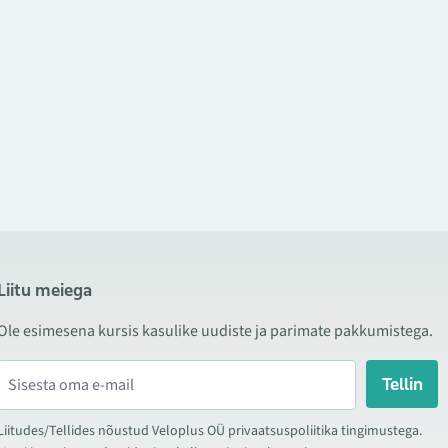
Liitu meiega
Ole esimesena kursis kasulike uudiste ja parimate pakkumistega.
Tellin
Liitudes/Tellides nõustud Veloplus OÜ privaatsuspoliitika tingimustega.