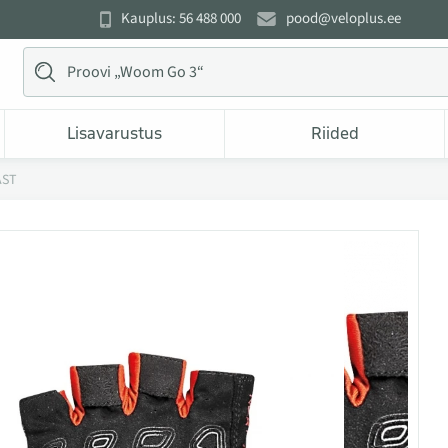
Kauplus: 56 488 000
pood@veloplus.ee
Lisavarustus
Riided
AST