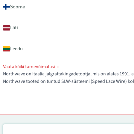
Soome
Läti
Leedu
Vaata kõiki tarnevõimalusi
Northwave on Itaalia jalgrattakingadetootja, mis on alates 1991
Northwave tooted on tuntud SLW-süsteemi (Speed Lace Wire) koha
Kontaktid