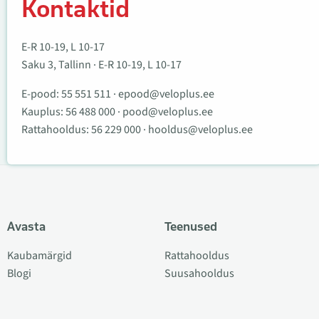
Kontaktid
E-R 10-19, L 10-17
Saku 3, Tallinn · E-R 10-19, L 10-17
E-pood:
55 551 511
·
epood@veloplus.ee
Kauplus:
56 488 000
·
pood@veloplus.ee
Rattahooldus:
56 229 000
·
hooldus@veloplus.ee
Avasta
Teenused
Kaubamärgid
Rattahooldus
Blogi
Suusahooldus