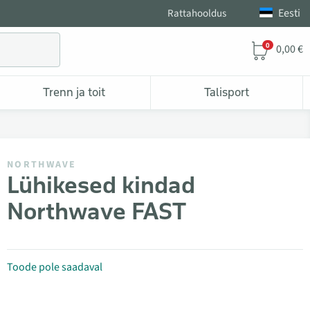
Eesti
Rattahooldus
0
0,00 €
Trenn ja toit
Talisport
NORTHWAVE
Lühikesed kindad
Northwave FAST
Toode pole saadaval