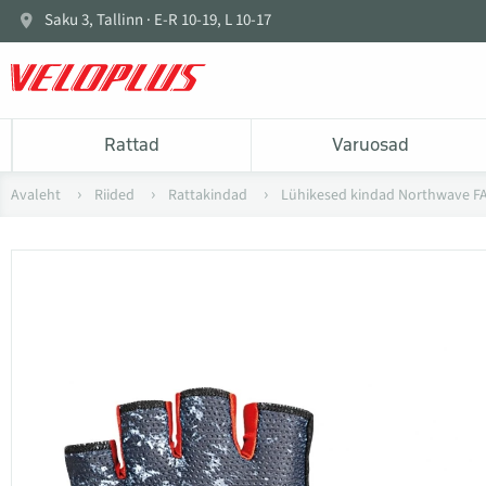
Saku 3, Tallinn · E-R 10-19, L 10-17
Rattad
Varuosad
Avaleht
Riided
Rattakindad
Lühikesed kindad Northwave F