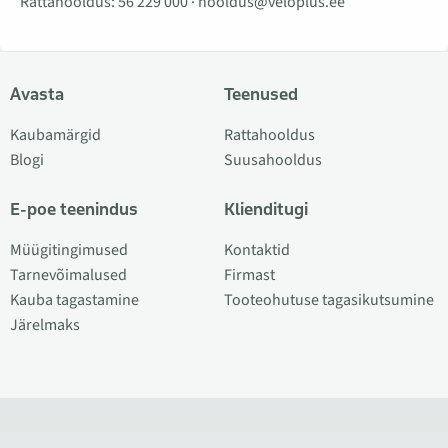
Rattahooldus:
56 229 000
·
hooldus@veloplus.ee
Avasta
Teenused
Kaubamärgid
Rattahooldus
Blogi
Suusahooldus
E-poe teenindus
Klienditugi
Müügitingimused
Kontaktid
Tarnevõimalused
Firmast
Kauba tagastamine
Tooteohutuse tagasikutsumine
Järelmaks