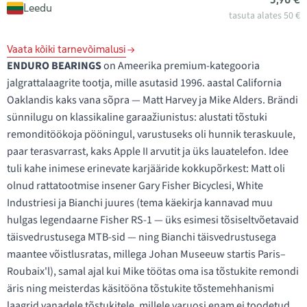
Leedu
tasuta alates 50 €
Vaata kõiki tarnevõimalusi
ENDURO BEARINGS
on Ameerika premium-kategooria
jalgrattalaagrite tootja, mille asutasid 1996. aastal California
Oaklandis kaks vana sõpra — Matt Harvey ja Mike Alders. Brändi
sünnilugu on klassikaline garaažiunistus: alustati tõstuki
remonditöökoja pööningul, varustuseks oli hunnik teraskuule,
paar terasvarrast, kaks Apple II arvutit ja üks lauatelefon. Idee
tuli kahe inimese erinevate karjääride kokkupõrkest: Matt oli
olnud rattatootmise insener Gary Fisher Bicyclesi, White
Industriesi ja Bianchi juures (tema käekirja kannavad muu
hulgas legendaarne Fisher RS-1 — üks esimesi tõsiseltvõetavaid
täisvedrustusega MTB-sid — ning Bianchi täisvedrustusega
maantee võistlusratas, millega Johan Museeuw startis Paris–
Roubaix'l), samal ajal kui Mike töötas oma isa tõstukite remondi
äris ning meisterdas käsitööna tõstukite tõstemehhanismi
laagrid vanadele tõstukitele, millele varuosi enam ei toodetud.