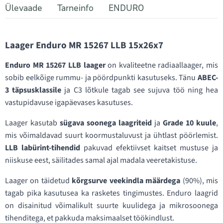
Ülevaade
Tarneinfo
ENDURO
Laager Enduro MR 15267 LLB 15x26x7
Enduro MR 15267 LLB laager
on kvaliteetne radiaallaager, mis
sobib eelkõige rummu- ja pöördpunkti kasutuseks. Tänu
ABEC-
3 täpsusklassile
ja C3 lõtkule tagab see sujuva töö ning hea
vastupidavuse igapäevases kasutuses.
Laager kasutab
sügava soonega laagriteid
ja
Grade 10 kuule
,
mis võimaldavad suurt koormustaluvust ja ühtlast pöörlemist.
LLB labürint-tihendid
pakuvad efektiivset kaitset mustuse ja
niiskuse eest, säilitades samal ajal madala veeretakistuse.
Laager on täidetud
kõrgsurve veekindla määrdega
(90%), mis
tagab pika kasutusea ka rasketes tingimustes. Enduro laagrid
on disainitud võimalikult suurte kuulidega ja mikrosoonega
tihenditega, et pakkuda maksimaalset töökindlust.