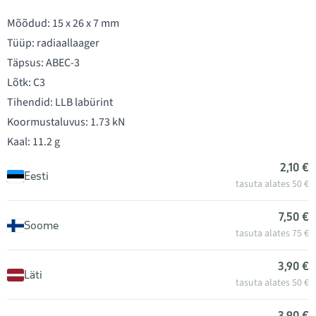
Mõõdud: 15 x 26 x 7 mm
Tüüp: radiaallaager
Täpsus: ABEC-3
Lõtk: C3
Tihendid: LLB labürint
Koormustaluvus: 1.73 kN
Kaal: 11.2 g
2,10 €
Eesti
tasuta alates 50 €
7,50 €
Soome
tasuta alates 75 €
3,90 €
Läti
tasuta alates 50 €
3,90 €