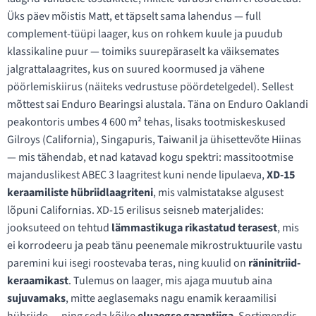
Üks päev mõistis Matt, et täpselt sama lahendus —
full
complement
-tüüpi laager, kus on rohkem kuule ja puudub
klassikaline puur — toimiks suurepäraselt ka väiksemates
jalgrattalaagrites, kus on suured koormused ja vähene
pöörlemiskiirus (näiteks vedrustuse pöördetelgedel). Sellest
mõttest sai Enduro Bearingsi alustala. Täna on Enduro Oaklandi
peakontoris umbes 4 600 m² tehas, lisaks tootmiskeskused
Gilroys (California), Singapuris, Taiwanil ja ühisettevõte Hiinas
— mis tähendab, et nad katavad kogu spektri: massitootmise
majanduslikest ABEC 3 laagritest kuni nende lipulaeva,
XD-15
keraamiliste hübriidlaagriteni
, mis valmistatakse algusest
lõpuni Californias. XD-15 erilisus seisneb materjalides:
jooksuteed on tehtud
lämmastikuga rikastatud terasest
, mis
ei korrodeeru ja peab tänu peenemale mikrostruktuurile vastu
paremini kui isegi roostevaba teras, ning kuulid on
räninitriid-
keraamikast
. Tulemus on laager, mis ajaga muutub aina
sujuvamaks
, mitte aeglasemaks nagu enamik keraamilisi