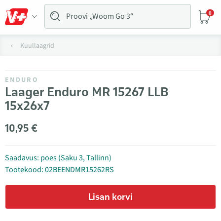
0
Kuullaagrid
ENDURO
Laager Enduro MR 15267 LLB
15x26x7
10,95 €
Saadavus: poes (Saku 3, Tallinn)
Tootekood: 02BEENDMR15262RS
Lisan korvi