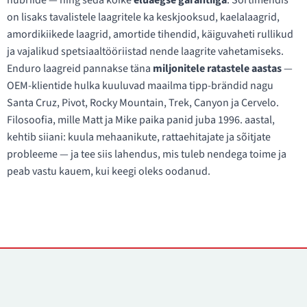
hübriide — ning seda kõike
eluaegse garantiiga
. Sortimendis
on lisaks tavalistele laagritele ka keskjooksud, kaelalaagrid,
amordikiikede laagrid, amortide tihendid, käiguvaheti rullikud
ja vajalikud spetsiaaltööriistad nende laagrite vahetamiseks.
Enduro laagreid pannakse täna
miljonitele ratastele aastas
—
OEM-klientide hulka kuuluvad maailma tipp-brändid nagu
Santa Cruz, Pivot, Rocky Mountain, Trek, Canyon ja Cervelo.
Filosoofia, mille Matt ja Mike paika panid juba 1996. aastal,
kehtib siiani: kuula mehaanikute, rattaehitajate ja sõitjate
probleeme — ja tee siis lahendus, mis tuleb nendega toime ja
peab vastu kauem, kui keegi oleks oodanud.
Kontaktid