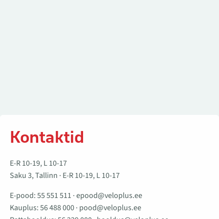
Kontaktid
E-R 10-19, L 10-17
Saku 3, Tallinn · E-R 10-19, L 10-17
E-pood:
55 551 511
·
epood@veloplus.ee
Kauplus:
56 488 000
·
pood@veloplus.ee