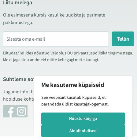
Liitu meiega
Ole esimesena kursis kasulike uudiste ja parimate
pakkumistega.
Tellin
Liitudes/Tellides nõustud Veloplus OÜ privaatsuspoliitika tingimustega.
Me ei jaga sinu andmeid mitte kellegagi mitte kunagi.
Suhtleme sotsiaalmeedias
Me kasutame küpsiseid
Jagame infot hea hinna kampaaniate, uute toodete ning
See veebisait kasutab küpsiseid, et
hoolduse kohta. Mõnikord teeme ka tooteülevaateid.
parandada üldist kasutajakogemust.
Nõustu kõigiga
Ainult olulised