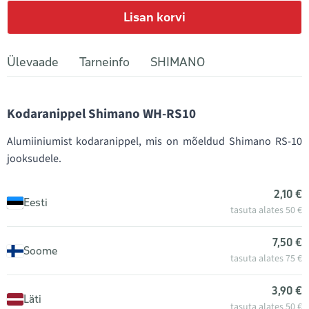
Lisan korvi
Ülevaade
Tarneinfo
SHIMANO
Kodaranippel Shimano WH-RS10
Alumiiniumist kodaranippel, mis on mõeldud Shimano RS-10
jooksudele.
2,10 €
Eesti
tasuta alates 50 €
7,50 €
Soome
tasuta alates 75 €
3,90 €
Läti
tasuta alates 50 €