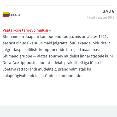
3,90 €
Leedu
tasuta alates 50 €
Vaata kõiki tarnevõimalusi
Shimano on Jaapani komponenditootja, mis on alates 1921.
aastast olnud üks suurimaid jalgratta jõuülekande, pidurite ja
jalgrattaspetsiifiliste komponentide tarnijaid maailmas.
Shimano gruppe — alates Tourney mudelist linnaratastele kuni
Dura-Ace tipppositsioonini — leiab praktiliselt iga tõsiselt
võetava rattabrändi mudelitelt. Bränd valmistab ka
kalapüügivahendeid ja sõudmiskomponente.
Kontaktid