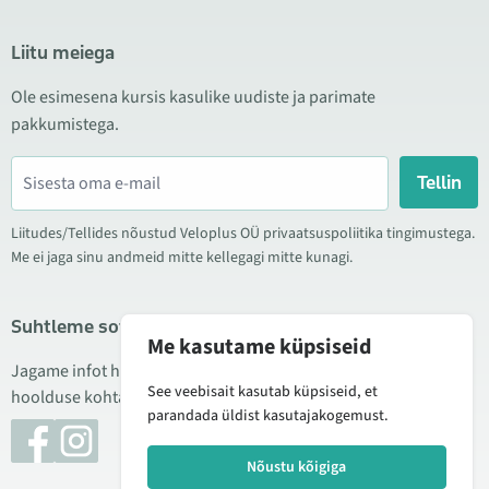
Liitu meiega
Ole esimesena kursis kasulike uudiste ja parimate
pakkumistega.
Tellin
Liitudes/Tellides nõustud Veloplus OÜ privaatsuspoliitika tingimustega.
Me ei jaga sinu andmeid mitte kellegagi mitte kunagi.
Suhtleme sotsiaalmeedias
Me kasutame küpsiseid
Jagame infot hea hinna kampaaniate, uute toodete ning
See veebisait kasutab küpsiseid, et
hoolduse kohta. Mõnikord teeme ka tooteülevaateid.
parandada üldist kasutajakogemust.
Nõustu kõigiga