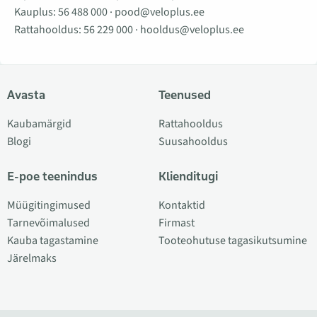
Kauplus:
56 488 000
·
pood@veloplus.ee
Rattahooldus:
56 229 000
·
hooldus@veloplus.ee
Avasta
Teenused
Kaubamärgid
Rattahooldus
Blogi
Suusahooldus
E-poe teenindus
Klienditugi
Müügitingimused
Kontaktid
Tarnevõimalused
Firmast
Kauba tagastamine
Tooteohutuse tagasikutsumine
Järelmaks