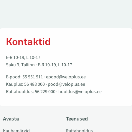
Kontaktid
E-R 10-19, L 10-17
Saku 3, Tallinn · E-R 10-19, L 10-17
E-pood:
55 551 511
·
epood@veloplus.ee
Kauplus:
56 488 000
·
pood@veloplus.ee
Rattahooldus:
56 229 000
·
hooldus@veloplus.ee
Avasta
Teenused
Kaubamärgid
Rattahooldus