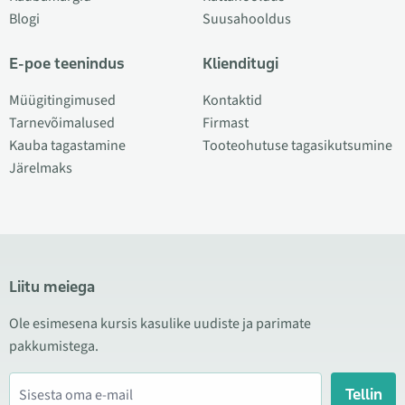
Blogi
Suusahooldus
E-poe teenindus
Klienditugi
Müügitingimused
Kontaktid
Tarnevõimalused
Firmast
Kauba tagastamine
Tooteohutuse tagasikutsumine
Järelmaks
Liitu meiega
Ole esimesena kursis kasulike uudiste ja parimate
pakkumistega.
Tellin