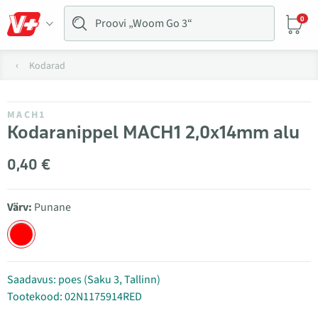
0
Kodarad
MACH1
Kodaranippel MACH1 2,0x14mm alu
0,40 €
Värv:
Punane
Saadavus: poes (Saku 3, Tallinn)
Tootekood: 02N1175914RED