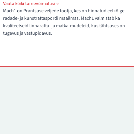
Vaata kõiki tarnevõimalusi
Mach1 on Prantsuse veljede tootja, kes on hinnatud eelkõige
radade- ja kunstrattaspordi maailmas. Mach1 valmistab ka
kvaliteetseid linnaratta- ja matka-mudeleid, kus tähtsuses on
tugevus ja vastupidavus.
Kontaktid