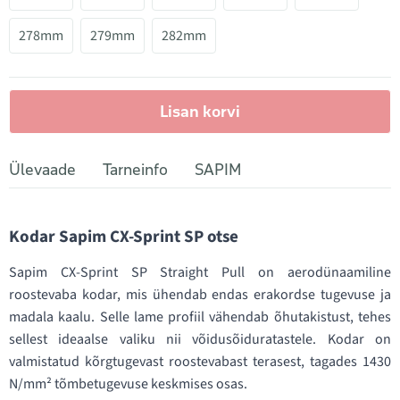
278mm
279mm
282mm
Lisan korvi
Ülevaade
Tarneinfo
SAPIM
Kodar Sapim CX-Sprint SP otse
Sapim CX-Sprint SP Straight Pull on aerodünaamiline
roostevaba kodar, mis ühendab endas erakordse tugevuse ja
madala kaalu. Selle lame profiil vähendab õhutakistust, tehes
sellest ideaalse valiku nii võidusõiduratastele. Kodar on
valmistatud kõrgtugevast roostevabast terasest, tagades 1430
N/mm² tõmbetugevuse keskmises osas.