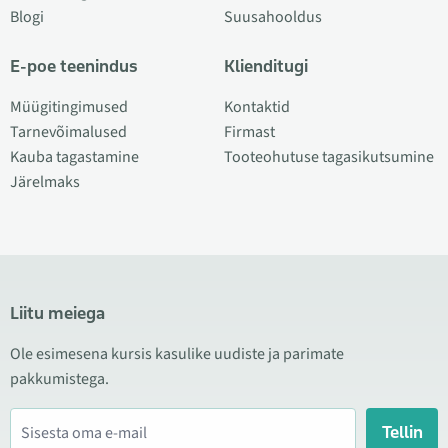
Blogi
Suusahooldus
E-poe teenindus
Klienditugi
Müügitingimused
Kontaktid
Tarnevõimalused
Firmast
Kauba tagastamine
Tooteohutuse tagasikutsumine
Järelmaks
Liitu meiega
Ole esimesena kursis kasulike uudiste ja parimate
pakkumistega.
Tellin