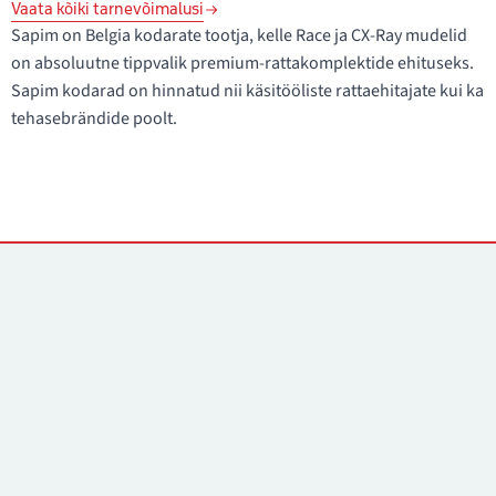
Vaata kõiki tarnevõimalusi
Sapim on Belgia kodarate tootja, kelle Race ja CX-Ray mudelid
on absoluutne tippvalik premium-rattakomplektide ehituseks.
Sapim kodarad on hinnatud nii käsitööliste rattaehitajate kui ka
tehasebrändide poolt.
Kontaktid