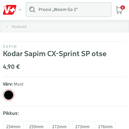
0
Kodarad
SAPIM
Kodar Sapim CX-Sprint SP otse
4,90 €
Värv:
Must
Pikkus:
254mm
259mm
272mm
273mm
276mm