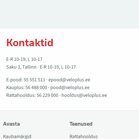
Kontaktid
E-R 10-19, L 10-17
Saku 3, Tallinn · E-R 10-19, L 10-17
E-pood:
55 551 511
·
epood@veloplus.ee
Kauplus:
56 488 000
·
pood@veloplus.ee
Rattahooldus:
56 229 000
·
hooldus@veloplus.ee
Avasta
Teenused
Kaubamärgid
Rattahooldus