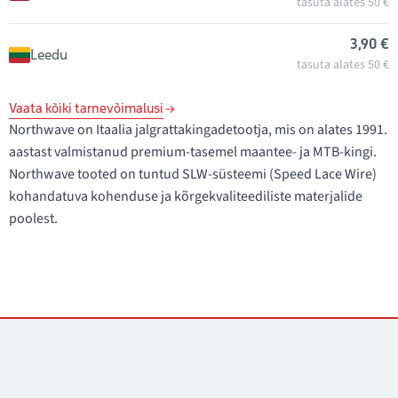
tasuta alates 50 €
3,90 €
Leedu
tasuta alates 50 €
Vaata kõiki tarnevõimalusi
Northwave on Itaalia jalgrattakingadetootja, mis on alates 1991.
aastast valmistanud premium-tasemel maantee- ja MTB-kingi.
Northwave tooted on tuntud SLW-süsteemi (Speed Lace Wire)
kohandatuva kohenduse ja kõrgekvaliteediliste materjalide
poolest.
Kontaktid