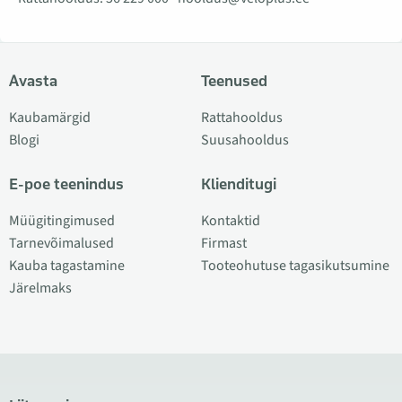
Avasta
Teenused
Kaubamärgid
Rattahooldus
Blogi
Suusahooldus
E-poe teenindus
Klienditugi
Müügitingimused
Kontaktid
Tarnevõimalused
Firmast
Kauba tagastamine
Tooteohutuse tagasikutsumine
Järelmaks