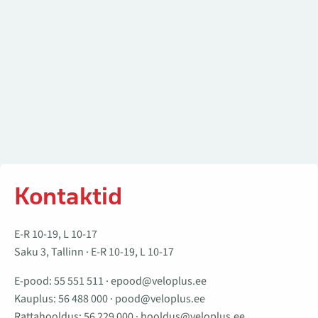
Kontaktid
E-R 10-19, L 10-17
Saku 3, Tallinn · E-R 10-19, L 10-17
E-pood:
55 551 511
·
epood@veloplus.ee
Kauplus:
56 488 000
·
pood@veloplus.ee
Rattahooldus:
56 229 000
·
hooldus@veloplus.ee