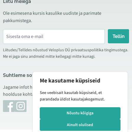
Liitu meiega
Ole esimesena kursis kasulike uudiste ja parimate
pakkumistega.
Tellin
Liitudes/Tellides nõustud Veloplus OÜ privaatsuspoliitika tingimustega.
Me ei jaga sinu andmeid mitte kellegagi mitte kunagi.
Suhtleme sotsiaalmeedias
Me kasutame küpsiseid
Jagame infot hea hinna kampaaniate, uute toodete ning
See veebisait kasutab küpsiseid, et
hoolduse kohta. Mõnikord teeme ka tooteülevaateid.
parandada üldist kasutajakogemust.
Nõustu kõigiga
Ainult olulised