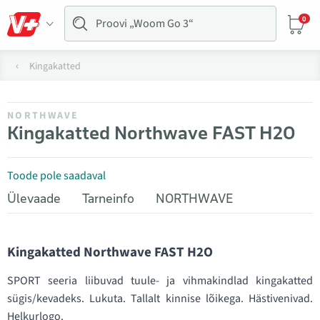
0
Kingakatted
NORTHWAVE
Kingakatted Northwave FAST H2O
Toode pole saadaval
Ülevaade
Tarneinfo
NORTHWAVE
Kingakatted Northwave FAST H2O
SPORT seeria liibuvad tuule- ja vihmakindlad kingakatted
sügis/kevadeks. Lukuta. Tallalt kinnise lõikega. Hästivenivad.
Helkurlogo.