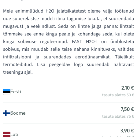
Meie enimmüüdud H2O jalatsikatetest oleme välja töötanud
uue superelastse mudeli ilma tagumise lukuta, et suurendada
mugavust ja veekindlust. Seda on lihtne jalga panna: lihtsalt
tõmmake see enne kinga peale ja kohandage seda, kui olete
kinga sobivuse reguleerinud. FAST H2O-l on õmblusteta
sobivus, mis muudab selle teise nahana kinnituvaks, vältides
infiltratsiooni ja suurendades aerodünaamikat. Täielikult
termoteibitud. Lisa peegeldav logo suurendab nähtavust
treeningu ajal.
2,10 €
Eesti
tasuta alates 50 €
7,50 €
Soome
tasuta alates 75 €
3,90 €
Läti