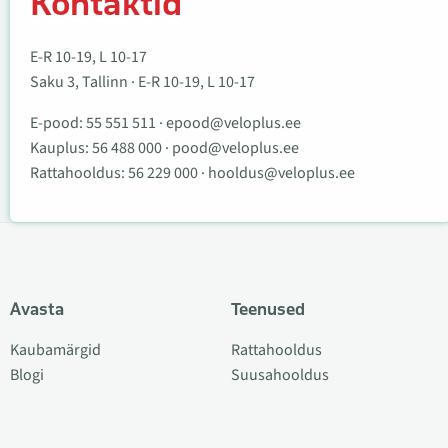
Kontaktid
E-R 10-19, L 10-17
Saku 3, Tallinn · E-R 10-19, L 10-17
E-pood:
55 551 511
·
epood@veloplus.ee
Kauplus:
56 488 000
·
pood@veloplus.ee
Rattahooldus:
56 229 000
·
hooldus@veloplus.ee
Avasta
Teenused
Kaubamärgid
Rattahooldus
Blogi
Suusahooldus