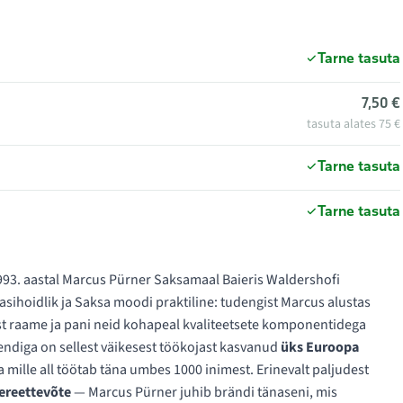
Tarne tasuta
7,50 €
tasuta alates 75 €
Tarne tasuta
Tarne tasuta
93. aastal Marcus Pürner Saksamaal Baieris Waldershofi
asihoidlik ja Saksa moodi praktiline: tudengist Marcus alustas
ast raame ja pani neid kohapeal kvaliteetsete komponentidega
ndiga on sellest väikesest töökojast kasvanud
üks Euroopa
a mille all töötab täna umbes 1000 inimest. Erinevalt paljudest
ereettevõte
— Marcus Pürner juhib brändi tänaseni, mis