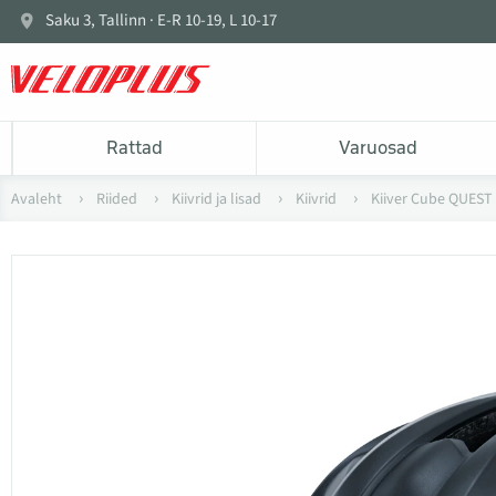
Saku 3, Tallinn · E-R 10-19, L 10-17
Rattad
Varuosad
Avaleht
Riided
Kiivrid ja lisad
Kiivrid
Kiiver Cube QUEST