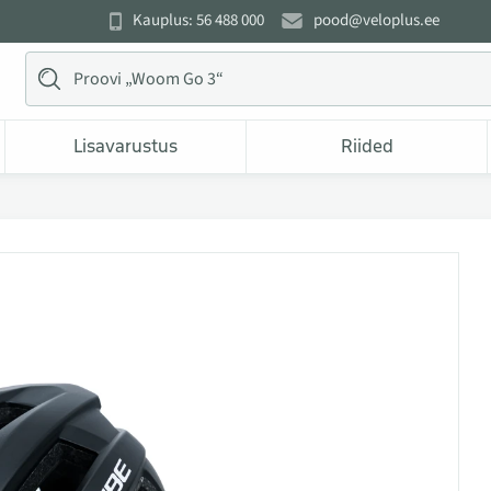
Kauplus: 56 488 000
pood@veloplus.ee
Lisavarustus
Riided