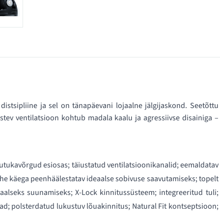
istsipliine ja sel on tänapäevani lojaalne jälgijaskond. Seetõttu
stev ventilatsioon kohtub madala kaalu ja agressiivse disainiga –
putukavõrgud esiosas; täiustatud ventilatsioonikanalid; eemaldatav
 ühe käega peenhäälestatav ideaalse sobivuse saavutamiseks; topelt
lseks suunamiseks; X-Lock kinnitussüsteem; integreeritud tuli;
d; polsterdatud lukustuv lõuakinnitus; Natural Fit kontseptsioon;