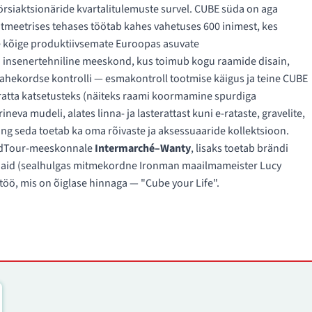
örsiaktsionäride kvartalitulemuste survel. CUBE süda on aga
utmeetrises tehases töötab kahes vahetuses 600 inimest, kes
e kõige produktiivsemate Euroopas asuvate
i insenertehniline meeskond, kus toimub kogu raamide disain,
ahekordse kontrolli — esmakontroll tootmise käigus ja teine CUBE
uratta katsetusteks (näiteks raami koormamine spurdiga
eva mudeli, alates linna- ja lasterattast kuni e-rataste, gravelite,
ng seda toetab ka oma rõivaste ja aksessuaaride kollektsioon.
rldTour-meeskonnale
Intermarché–Wanty
, lisaks toetab brändi
egijaid (sealhulgas mitmekordne Ironman maailmameister Lucy
rtöö, mis on õiglase hinnaga — "Cube your Life".