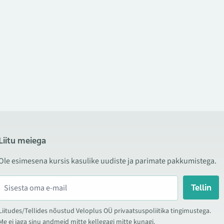
Liitu meiega
Ole esimesena kursis kasulike uudiste ja parimate pakkumistega.
Tellin
Liitudes/Tellides nõustud Veloplus OÜ privaatsuspoliitika tingimustega.
Me ei jaga sinu andmeid mitte kellegagi mitte kunagi.