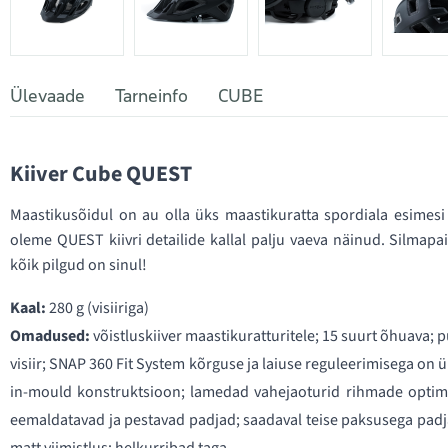
Ülevaade
Tarneinfo
CUBE
Kiiver Cube QUEST
Maastikusõidul on au olla üks maastikuratta spordiala esimesi d
oleme QUEST kiivri detailide kallal palju vaeva näinud. Silmapai
kõik pilgud on sinul!
Kaal:
280 g (visiiriga)
Omadused:
võistluskiiver maastikuratturitele; 15 suurt õhuava; 
visiir; SNAP 360 Fit System kõrguse ja laiuse reguleerimisega on
in-mould konstruktsioon; lamedad vahejaoturid rihmade optimaa
eemaldatavad ja pestavad padjad; saadaval teise paksusega padja