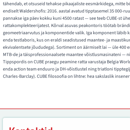
tähendab, et otsuseid tehakse pikaajaliste eesmärkidega, mitte b
endiselt Waldershofis: 2016. aastal avatud tipptasemel 35 000-ru
pannakse iga päev kokku kuni 4500 ratast — see teeb CUBE-st üh
rattakomplekteerijatest. Kõrval asuvas peakontoris töötab bränd
geomeetriaarvutus ja komponentide valik. Iga komponent läbib k
enda testlaboris, kus on eraldi seadistused maantee- ja maastik
ekvivalentsete jõududega). Sortiment on äärmiselt lai — üle 400 erin
MTB-de ja täisprofessionaalsete maantee võistlusmasinateni — ni
Tippspordis on CUBE praegu peamine ratta varustaja Belgia Wo
enda action team enduuro ja DH-võistlustel ning triatloni tippt
Charles-Barclay). CUBE filosoofia on lihtne: hea sakslaslik insene
Kontaktid