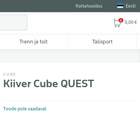
Eesti
Rattahooldus
0
0,00 €
Trenn ja toit
Talisport
CUBE
Kiiver Cube QUEST
Toode pole saadaval