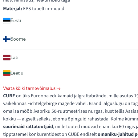
matt viimistlus; helkurribad taga
Materjal:
EPS topelt in-mould
Eesti
Soome
Läti
Leedu
Vaata kõiki tarnevõimalusi
CUBE
on üks Euroopa edukamaid jalgrattabrände, mille asutas 19
väikelinnas Fichtelgebirge mägede vahel. Brändi alguslugu on tag
oma isa mööblivabriku 50-ruutmeetrises nurgas, kust tellis Aasi
kokku — algselt selleks, et oma õpinguid rahastada. Kolme kümne
suurimaid rattatootjaid
, mille tooted müüvad enam kui 60 riigis j
tipptasemel konkurentidest on CUBE endiselt
omaniku-juhitud p