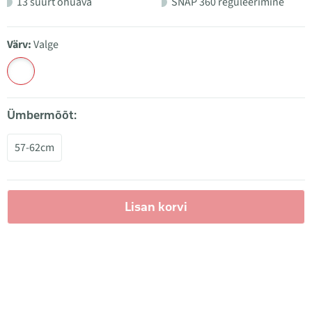
13 suurt õhuava
SNAP 360 reguleerimine
Värv:
Valge
Ümbermõõt:
57-62cm
Lisan korvi