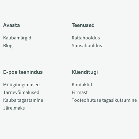
Avasta
Teenused
Kaubamärgid
Rattahooldus
Blogi
Suusahooldus
E-poe teenindus
Klienditugi
Müügitingimused
Kontaktid
Tarnevõimalused
Firmast
Kauba tagastamine
Tooteohutuse tagasikutsumine
Järelmaks