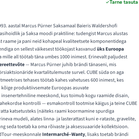
Tarne tasuta
93. aastal Marcus Pürner Saksamaal Baieris Waldershofi
asihoidlik ja Saksa moodi praktiline: tudengist Marcus alustas
ast raame ja pani neid kohapeal kvaliteetsete komponentidega
ndiga on sellest väikesest töökojast kasvanud
üks Euroopa
a mille all töötab täna umbes 1000 inimest. Erinevalt paljudest
ereettevõte
— Marcus Pürner juhib brändi tänaseni, mis
örsiaktsionäride kvartalitulemuste survel. CUBE süda on aga
utmeetrises tehases töötab kahes vahetuses 600 inimest, kes
e kõige produktiivsemate Euroopas asuvate
i insenertehniline meeskond, kus toimub kogu raamide disain,
ahekordse kontrolli — esmakontroll tootmise käigus ja teine CUBE
uratta katsetusteks (näiteks raami koormamine spurdiga
eva mudeli, alates linna- ja lasterattast kuni e-rataste, gravelite,
ng seda toetab ka oma rõivaste ja aksessuaaride kollektsioon.
rldTour-meeskonnale
Intermarché–Wanty
, lisaks toetab brändi