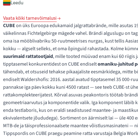
Leedu
Vaata kõiki tarnevõimalusi
CUBE
on üks Euroopa edukamaid jalgrattabrände, mille asutas 19
väikelinnas Fichtelgebirge mägede vahel. Brändi alguslugu on tag
oma isa mööblivabriku 50-ruutmeetrises nurgas, kust tellis Aasi
kokku — algselt selleks, et oma õpinguid rahastada. Kolme kümne
suurimaid rattatootjaid
, mille tooted müüvad enam kui 60 riigis j
tipptasemel konkurentidest on CUBE endiselt
omaniku-juhitud p
tähendab, et otsuseid tehakse pikaajaliste eesmärkidega, mitte b
endiselt Waldershofis: 2016. aastal avatud tipptasemel 35 000-ru
pannakse iga päev kokku kuni 4500 ratast — see teeb CUBE-st üh
rattakomplekteerijatest. Kõrval asuvas peakontoris töötab bränd
geomeetriaarvutus ja komponentide valik. Iga komponent läbib k
enda testlaboris, kus on eraldi seadistused maantee- ja maastik
ekvivalentsete jõududega). Sortiment on äärmiselt lai — üle 400 erin
MTB-de ja täisprofessionaalsete maantee võistlusmasinateni — ni
Tippspordis on CUBE praegu peamine ratta varustaja Belgia Wo