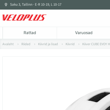
Saku 3, Tallinn · E-R 10-19, L 10-17
Rattad
Varuosad
Avaleht
Riided
Kiivrid ja lisad
Kiivrid
Kiiver CUBE EVOY 