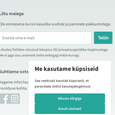
Liitu meiega
Ole esimesena kursis kasulike uudiste ja parimate pakkumistega.
Tellin
Liitudes/Tellides nõustud Veloplus OÜ privaatsuspoliitika tingimustega.
Me ei jaga sinu andmeid mitte kellegagi mitte kunagi.
Me kasutame küpsiseid
Suhtleme sotsiaalmeedias
See veebisait kasutab küpsiseid, et
Jagame infot hea hinna kampaaniate, uute toodete ning
parandada üldist kasutajakogemust.
hoolduse kohta. Mõnikord teeme ka tooteülevaateid.
Nõustu kõigiga
Ainult olulised