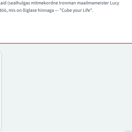
egijaid (sealhulgas mitmekordne Ironman maailmameister Lucy
rtöö, mis on õiglase hinnaga — "Cube your Life".