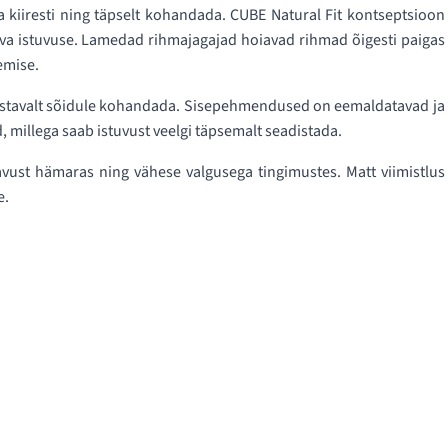
a kiiresti ning täpselt kohandada. CUBE Natural Fit kontseptsioon
ava istuvuse. Lamedad rihmajagajad hoiavad rihmad õigesti paigas
emise.
vastavalt sõidule kohandada. Sisepehmendused on eemaldatavad ja
 millega saab istuvust veelgi täpsemalt seadistada.
tavust hämaras ning vähese valgusega tingimustes. Matt viimistlus
e.