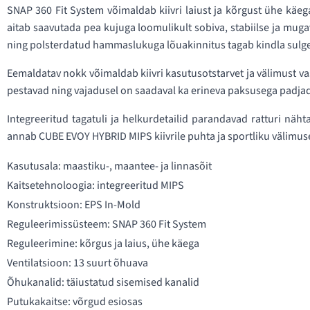
SNAP 360 Fit System võimaldab kiivri laiust ja kõrgust ühe käeg
aitab saavutada pea kujuga loomulikult sobiva, stabiilse ja mug
ning polsterdatud hammaslukuga lõuakinnitus tagab kindla sulg
Eemaldatav nokk võimaldab kiivri kasutusotstarvet ja välimust 
pestavad ning vajadusel on saadaval ka erineva paksusega padjad,
Integreeritud tagatuli ja helkurdetailid parandavad ratturi näh
annab CUBE EVOY HYBRID MIPS kiivrile puhta ja sportliku välimus
Kasutusala: maastiku-, maantee- ja linnasõit
Kaitsetehnoloogia: integreeritud MIPS
Konstruktsioon: EPS In-Mold
Reguleerimissüsteem: SNAP 360 Fit System
Reguleerimine: kõrgus ja laius, ühe käega
Ventilatsioon: 13 suurt õhuava
Õhukanalid: täiustatud sisemised kanalid
Putukakaitse: võrgud esiosas