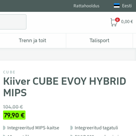
Eesti
Rattahooldus
0
0,00 €
Trenn ja toit
Talisport
CUBE
Kiiver CUBE EVOY HYBRID
MIPS
104,00 €
79,90 €
Integreeritud MIPS-kaitse
Integreeritud tagatuli