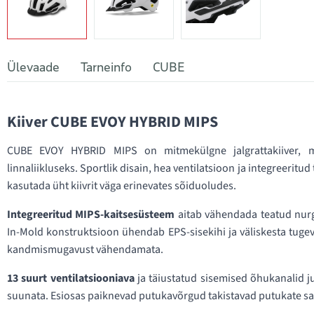
Ülevaade
Tarneinfo
CUBE
Kiiver CUBE EVOY HYBRID MIPS
CUBE EVOY HYBRID MIPS on mitmekülgne jalgrattakiiver, m
linnaliikluseks. Sportlik disain, hea ventilatsioon ja integreeritud
kasutada üht kiivrit väga erinevates sõiduoludes.
Integreeritud MIPS-kaitsesüsteem
aitab vähendada teatud nurg
In-Mold konstruktsioon ühendab EPS-sisekihi ja väliskesta tugev
kandmismugavust vähendamata.
13 suurt ventilatsiooniava
ja täiustatud sisemised õhukanalid ju
suunata. Esiosas paiknevad putukavõrgud takistavad putukate sat