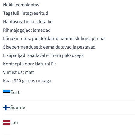
Nokk: eemaldatav
Tagatuli: integreeritud
Nähtavus: helkurdetailid
Rihmajagajad: lamedad
Lõuakinnitus: polsterdatud hammaslukuga pannal
Sisepehmendused: eemaldatavad ja pestavad
Lisapadjad: saadaval erineva paksusega
Kontseptsioon: Natural Fit
Viimistlus: matt
Kaal: 320 g koos nokaga
Eesti
Soome
Läti