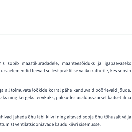
is sobib maastikuradadele, maanteesõiduks ja igapäevaseks
 turvaelemendid teevad sellest praktilise valiku ratturile, kes soovib
a all toimuvate löökide korral pähe kanduvaid pöörlevaid jõude.
aks ning kergeks tervikuks, pakkudes usaldusväärset kaitset ilma
hivad jaheda õhu läbi kiivri ning aitavad sooja õhu tõhusalt välja
tumist ventilatsiooniavade kaudu kiivri sisemusse.