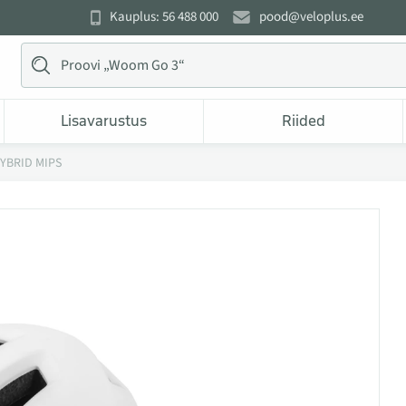
Kauplus: 56 488 000
pood@veloplus.ee
Lisavarustus
Riided
HYBRID MIPS