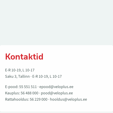
Kontaktid
E-R 10-19, L 10-17
Saku 3, Tallinn · E-R 10-19, L 10-17
E-pood:
55 551 511
·
epood@veloplus.ee
Kauplus:
56 488 000
·
pood@veloplus.ee
Rattahooldus:
56 229 000
·
hooldus@veloplus.ee