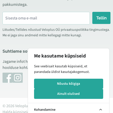
pakkumistega.
Tellin
Liitudes/Tellides nõustud Veloplus OÜ privaatsuspoliitika tingimustega.
Me ei jaga sinu andmeid mitte kellegagi mitte kunagi.
Suhtleme sotsiaalmeedias
Me kasutame küpsiseid
Jagame infot hea hinna kampaaniate, uute toodete ning
See veebisait kasutab küpsiseid, et
hoolduse kohta. Mõnikord teeme ka tooteülevaateid.
parandada üldist kasutajakogemust.
Nõustu kõigiga
Ainult olulised
© 2026 Veloplus OÜ. Kõik õigused kaitstud
Kohandamine
Halda küpsiseid