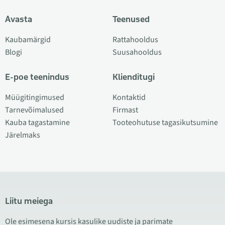
Avasta
Teenused
Kaubamärgid
Rattahooldus
Blogi
Suusahooldus
E-poe teenindus
Klienditugi
Müügitingimused
Kontaktid
Tarnevõimalused
Firmast
Kauba tagastamine
Tooteohutuse tagasikutsumine
Järelmaks
Liitu meiega
Ole esimesena kursis kasulike uudiste ja parimate