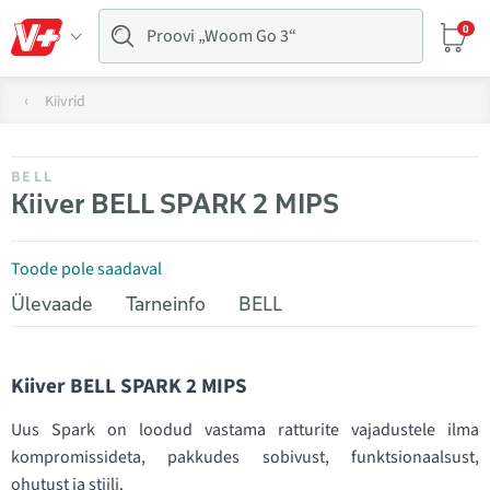
0
Kiivrid
BELL
Kiiver BELL SPARK 2 MIPS
Toode pole saadaval
Ülevaade
Tarneinfo
BELL
Kiiver BELL SPARK 2 MIPS
Uus Spark on loodud vastama ratturite vajadustele ilma
kompromissideta, pakkudes sobivust, funktsionaalsust,
ohutust ja stiili.