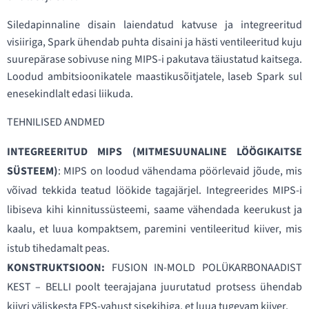
Siledapinnaline disain laiendatud katvuse ja integreeritud
visiiriga, Spark ühendab puhta disaini ja hästi ventileeritud kuju
suurepärase sobivuse ning MIPS-i pakutava täiustatud kaitsega.
Loodud ambitsioonikatele maastikusõitjatele, laseb Spark sul
enesekindlalt edasi liikuda.
TEHNILISED ANDMED
INTEGREERITUD MIPS (MITMESUUNALINE LÖÖGIKAITSE
SÜSTEEM)
: MIPS on loodud vähendama pöörlevaid jõude, mis
võivad tekkida teatud löökide tagajärjel. Integreerides MIPS-i
libiseva kihi kinnitussüsteemi, saame vähendada keerukust ja
kaalu, et luua kompaktsem, paremini ventileeritud kiiver, mis
istub tihedamalt peas.
KONSTRUKTSIOON:
FUSION IN-MOLD POLÜKARBONAADIST
KEST – BELLI poolt teerajajana juurutatud protsess ühendab
kiivri väliskesta EPS-vahust sisekihiga, et luua tugevam kiiver.