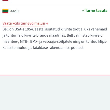
Tarne tasuta
Leedu
Vaata kõiki tarnevõimalusi
Bell on USA-s 1954. aastal asutatud kiivrite tootja, üks vanemaid
ja tuntumaid kiivrite brände maailmas. Bell valmistab kiivreid
maantee-, MTB-, BMX- ja vabaaja-sõitjatele ning on tuntud Mips-
kaitsetehnoloogia laialdase rakendamise poolest.
Kontaktid