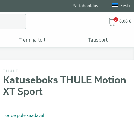
Eesti
Rattahooldus
0
0,00 €
Trenn ja toit
Talisport
THULE
Katuseboks THULE Motion
XT Sport
Toode pole saadaval