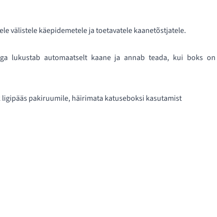
tele välistele käepidemetele ja toetavatele kaanetõstjatele.
dega lukustab automaatselt kaane ja annab teada, kui boks on
 ligipääs pakiruumile, häirimata katuseboksi kasutamist