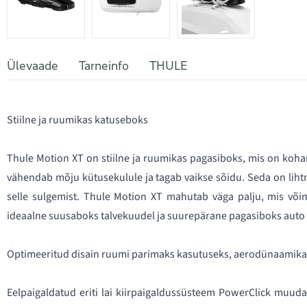
Ülevaade
Tarneinfo
THULE
Stiilne ja ruumikas katuseboks
Thule Motion XT on stiilne ja ruumikas pagasiboks, mis on koh
vähendab mõju kütusekulule ja tagab vaikse sõidu. Seda on liht
selle sulgemist. Thule Motion XT mahutab väga palju, mis võim
ideaalne suusaboks talvekuudel ja suurepärane pagasiboks auto k
Optimeeritud disain ruumi parimaks kasutuseks, aerodünaamikak
Eelpaigaldatud eriti lai kiirpaigaldussüsteem PowerClick muud