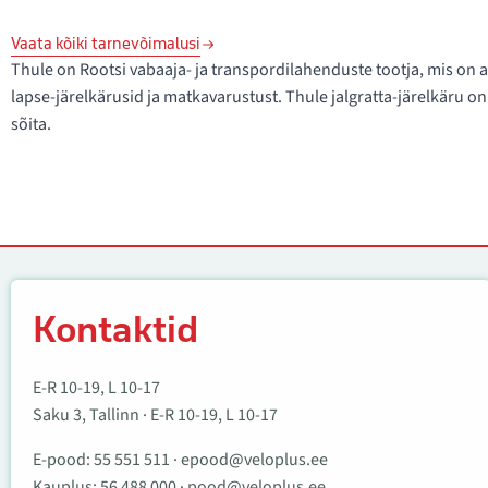
Vaata kõiki tarnevõimalusi
Thule on Rootsi vabaaja- ja transpordilahenduste tootja, mis on a
lapse-järelkärusid ja matkavarustust. Thule jalgratta-järelkäru 
sõita.
Kontaktid
Kontaktid
E-R 10-19, L 10-17
Saku 3, Tallinn · E-R 10-19, L 10-17
E-pood:
55 551 511
·
epood@veloplus.ee
Kauplus:
56 488 000
·
pood@veloplus.ee