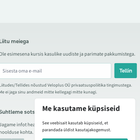
Liitu meiega
Ole esimesena kursis kasulike uudiste ja parimate pakkumistega.
Tellin
Liitudes/Tellides nõustud Veloplus OÜ privaatsuspoliitika tingimustega.
Me ei jaga sinu andmeid mitte kellegagi mitte kunagi.
Me kasutame küpsiseid
Suhtleme sotsiaalmeedias
See veebisait kasutab küpsiseid, et
Jagame infot hea hinna kampaaniate, uute toodete ning
parandada üldist kasutajakogemust.
hoolduse kohta. Mõnikord teeme ka tooteülevaateid.