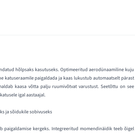
andatud hõlpsaks kasutuseks. Optimeeritud aerodünaamiline kuju
ne katuseraamile paigaldada ja kaas lukustub automaatselt pärast
aldab kaasa võtta palju ruumivõtvat varustust. Seetõttu on see
atusele igal aastaajal.
s ja sõidukile sobivuseks
ab paigaldamise kergeks. Integreeritud momendinäidik teeb õigel