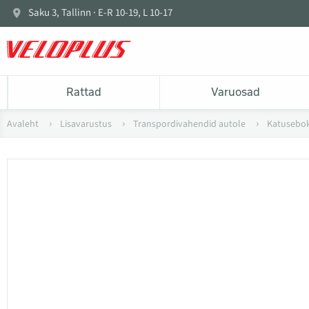
Saku 3, Tallinn · E-R 10-19, L 10-17
Rattad
Varuosad
Avaleht
Lisavarustus
Transpordivahendid autole
Katusebok