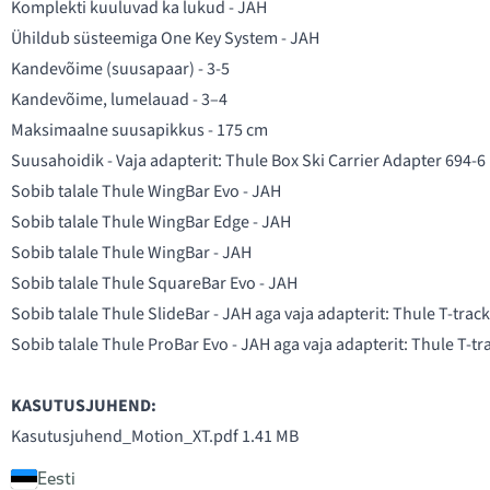
Komplekti kuuluvad ka lukud - JAH
Ühildub süsteemiga One Key System - JAH
Kandevõime (suusapaar) - 3-5
Kandevõime, lumelauad - 3–4
Maksimaalne suusapikkus - 175 cm
Suusahoidik - Vaja adapterit:
Thule Box Ski Carrier Adapter 694-6
Sobib talale Thule WingBar Evo - JAH
Sobib talale Thule WingBar Edge - JAH
Sobib talale Thule WingBar - JAH
Sobib talale Thule SquareBar Evo - JAH
Sobib talale Thule SlideBar - JAH aga vaja adapterit:
Thule T-trac
Sobib talale Thule ProBar Evo - JAH aga vaja adapterit:
Thule T-tr
KASUTUSJUHEND:
Kasutusjuhend_Motion_XT.pdf
1.41 MB
Eesti