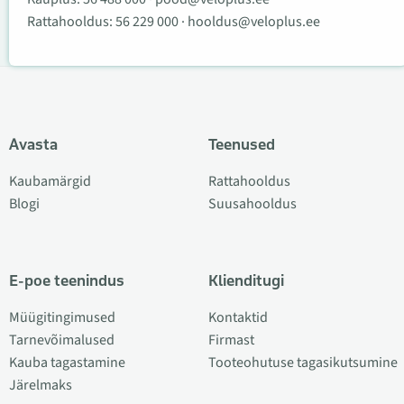
Rattahooldus:
56 229 000
·
hooldus@veloplus.ee
Avasta
Teenused
Kaubamärgid
Rattahooldus
Blogi
Suusahooldus
E-poe teenindus
Klienditugi
Müügitingimused
Kontaktid
Tarnevõimalused
Firmast
Kauba tagastamine
Tooteohutuse tagasikutsumine
Järelmaks