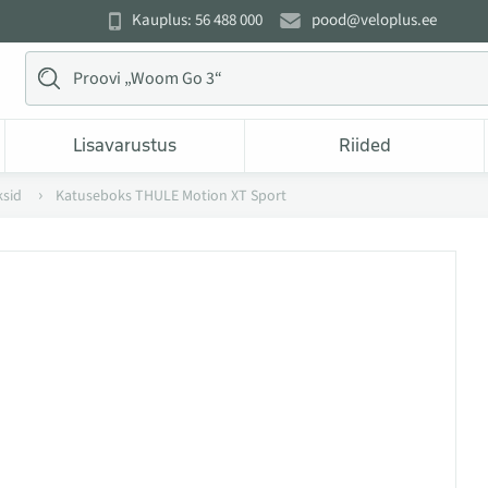
Kauplus: 56 488 000
pood@veloplus.ee
Lisavarustus
Riided
sid
Katuseboks THULE Motion XT Sport