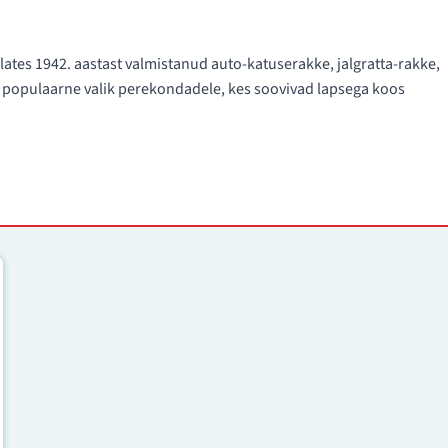
lates 1942. aastast valmistanud auto-katuserakke, jalgratta-rakke,
on populaarne valik perekondadele, kes soovivad lapsega koos