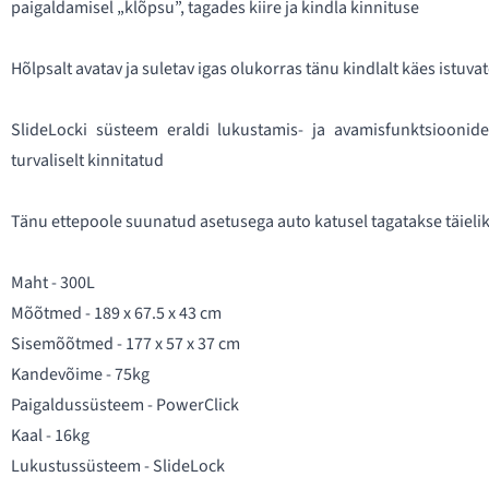
paigaldamisel „klõpsu”, tagades kiire ja kindla kinnituse
Hõlpsalt avatav ja suletav igas olukorras tänu kindlalt käes istuva
SlideLocki süsteem eraldi lukustamis- ja avamisfunktsiooni
turvaliselt kinnitatud
Tänu ettepoole suunatud asetusega auto katusel tagatakse täielik
Maht - 300L
Mõõtmed - 189 x 67.5 x 43 cm
Sisemõõtmed - 177 x 57 x 37 cm
Kandevõime - 75kg
Paigaldussüsteem - PowerClick
Kaal - 16kg
Lukustussüsteem - SlideLock