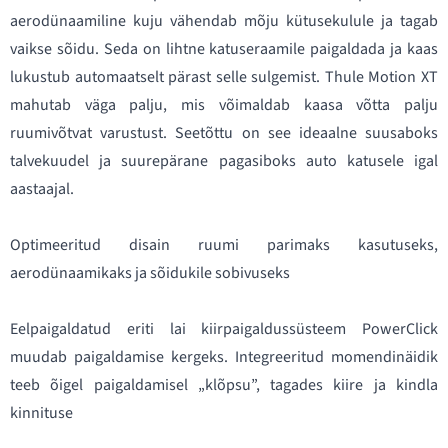
aerodünaamiline kuju vähendab mõju kütusekulule ja tagab
vaikse sõidu. Seda on lihtne katuseraamile paigaldada ja kaas
lukustub automaatselt pärast selle sulgemist. Thule Motion XT
mahutab väga palju, mis võimaldab kaasa võtta palju
ruumivõtvat varustust. Seetõttu on see ideaalne suusaboks
talvekuudel ja suurepärane pagasiboks auto katusele igal
aastaajal.
Optimeeritud disain ruumi parimaks kasutuseks,
aerodünaamikaks ja sõidukile sobivuseks
Eelpaigaldatud eriti lai kiirpaigaldussüsteem PowerClick
muudab paigaldamise kergeks. Integreeritud momendinäidik
teeb õigel paigaldamisel „klõpsu”, tagades kiire ja kindla
kinnituse