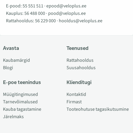
E-pood:
55 551 511
·
epood@veloplus.ee
Kauplus:
56 488 000
·
pood@veloplus.ee
Rattahooldus:
56 229 000
·
hooldus@veloplus.ee
Avasta
Teenused
Kaubamärgid
Rattahooldus
Blogi
Suusahooldus
E-poe teenindus
Klienditugi
Müügitingimused
Kontaktid
Tarnevõimalused
Firmast
Kauba tagastamine
Tooteohutuse tagasikutsumine
Järelmaks