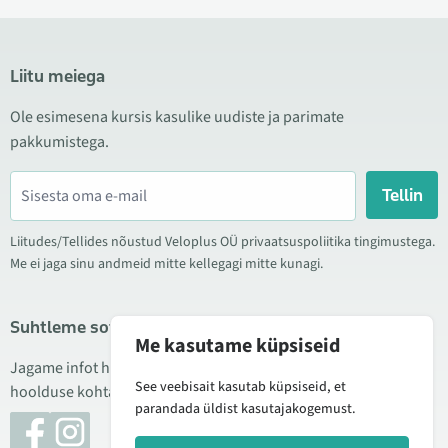
Liitu meiega
Ole esimesena kursis kasulike uudiste ja parimate
pakkumistega.
Tellin
Liitudes/Tellides nõustud Veloplus OÜ privaatsuspoliitika tingimustega.
Me ei jaga sinu andmeid mitte kellegagi mitte kunagi.
Suhtleme sotsiaalmeedias
Me kasutame küpsiseid
Jagame infot hea hinna kampaaniate, uute toodete ning
See veebisait kasutab küpsiseid, et
hoolduse kohta. Mõnikord teeme ka tooteülevaateid.
parandada üldist kasutajakogemust.