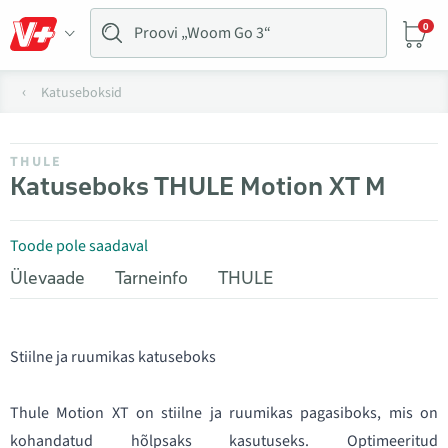
0
Katuseboksid
THULE
Katuseboks THULE Motion XT M
Toode pole saadaval
Ülevaade
Tarneinfo
THULE
Stiilne ja ruumikas katuseboks
Thule Motion XT on stiilne ja ruumikas pagasiboks, mis on
kohandatud hõlpsaks kasutuseks. Optimeeritud