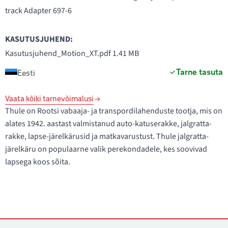
track Adapter 697-6
KASUTUSJUHEND:
Kasutusjuhend_Motion_XT.pdf
1.41 MB
Tarne tasuta
Eesti
Vaata kõiki tarnevõimalusi
Thule on Rootsi vabaaja- ja transpordilahenduste tootja, mis on
alates 1942. aastast valmistanud auto-katuserakke, jalgratta-
rakke, lapse-järelkärusid ja matkavarustust. Thule jalgratta-
järelkäru on populaarne valik perekondadele, kes soovivad
lapsega koos sõita.
Kontaktid