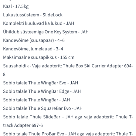
Kaal - 17.5kg
Lukustussüsteem - SlideLock
Komplekti kuuluvad ka lukud - JAH
Ühildub süsteemiga One Key System - JAH
Kandevõime (suusapaar) - 4–6
Kandevõime, lumelauad - 3–4
Maksimaalne suusapikkus - 155 cm
Suusahoidik - Vaja adapterit:
Thule Box Ski Carrier Adapter 694-
8
Sobib talale Thule WingBar Evo - JAH
Sobib talale Thule WingBar Edge - JAH
Sobib talale Thule WingBar - JAH
Sobib talale Thule SquareBar Evo - JAH
Sobib talale Thule SlideBar - JAH aga vaja adapterit:
Thule T-
track Adapter 697-6
Sobib talale Thule ProBar Evo - JAH aga vaja adapterit:
Thule T-