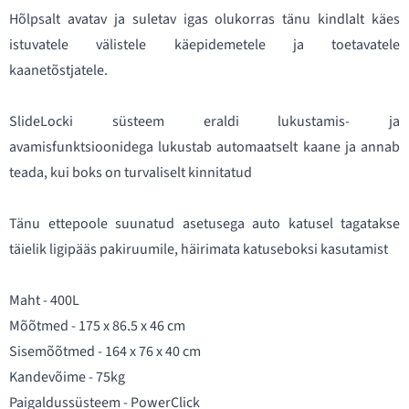
Hõlpsalt avatav ja suletav igas olukorras tänu kindlalt käes
istuvatele välistele käepidemetele ja toetavatele
kaanetõstjatele.
SlideLocki süsteem eraldi lukustamis- ja
avamisfunktsioonidega lukustab automaatselt kaane ja annab
teada, kui boks on turvaliselt kinnitatud
Tänu ettepoole suunatud asetusega auto katusel tagatakse
täielik ligipääs pakiruumile, häirimata katuseboksi kasutamist
Maht - 400L
Mõõtmed - 175 x 86.5 x 46 cm
Sisemõõtmed - 164 x 76 x 40 cm
Kandevõime - 75kg
Paigaldussüsteem - PowerClick