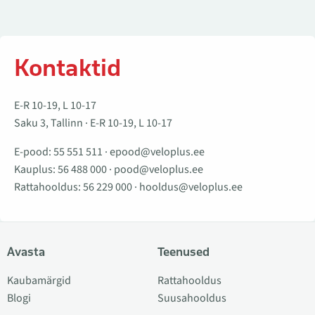
Kontaktid
E-R 10-19, L 10-17
Saku 3, Tallinn · E-R 10-19, L 10-17
E-pood:
55 551 511
·
epood@veloplus.ee
Kauplus:
56 488 000
·
pood@veloplus.ee
Rattahooldus:
56 229 000
·
hooldus@veloplus.ee
Avasta
Teenused
Kaubamärgid
Rattahooldus
Blogi
Suusahooldus