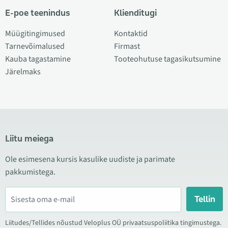
E-poe teenindus
Klienditugi
Müügitingimused
Kontaktid
Tarnevõimalused
Firmast
Kauba tagastamine
Tooteohutuse tagasikutsumine
Järelmaks
Liitu meiega
Ole esimesena kursis kasulike uudiste ja parimate
pakkumistega.
Tellin
Liitudes/Tellides nõustud Veloplus OÜ privaatsuspoliitika tingimustega.