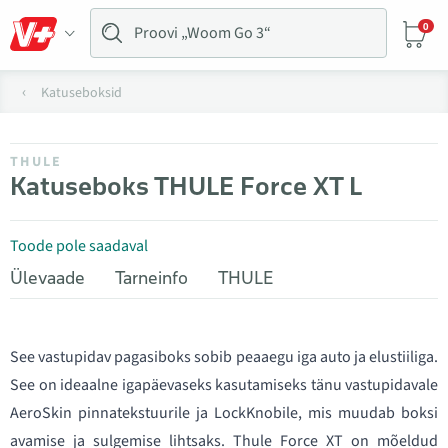
0
Katuseboksid
THULE
Katuseboks THULE Force XT L
Toode pole saadaval
Ülevaade
Tarneinfo
THULE
See vastupidav pagasiboks sobib peaaegu iga auto ja elustiiliga.
See on ideaalne igapäevaseks kasutamiseks tänu vastupidavale
AeroSkin pinnatekstuurile ja LockKnobile, mis muudab boksi
avamise ja sulgemise lihtsaks. Thule Force XT on mõeldud