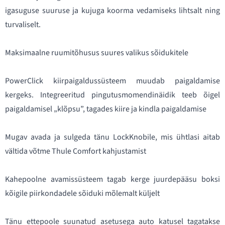
igasuguse suuruse ja kujuga koorma vedamiseks lihtsalt ning
turvaliselt.
Maksimaalne ruumitõhusus suures valikus sõidukitele
PowerClick kiirpaigaldussüsteem muudab paigaldamise
kergeks. Integreeritud pingutusmomendinäidik teeb õigel
paigaldamisel „klõpsu”, tagades kiire ja kindla paigaldamise
Mugav avada ja sulgeda tänu LockKnobile, mis ühtlasi aitab
vältida võtme Thule Comfort kahjustamist
Kahepoolne avamissüsteem tagab kerge juurdepääsu boksi
kõigile piirkondadele sõiduki mõlemalt küljelt
Tänu ettepoole suunatud asetusega auto katusel tagatakse