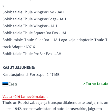
8
Sobib talale Thule WingBar Evo - JAH
Sobib talale Thule WingBar Edge - JAH
Sobib talale Thule WingBar - JAH
Sobib talale Thule SquareBar Evo - JAH
Sobib talale Thule SlideBar - JAH aga vaja adapterit:
Thule T-
track Adapter 697-6
Sobib talale Thule ProBar Evo - JAH
KASUTUSJUHEND:
Kasutusjuhend_Force.pdf
2.47 MB
Tarne tasuta
Eesti
Vaata kõiki tarnevõimalusi
Thule on Rootsi vabaaja- ja transpordilahenduste tootja, mis on
alates 1942. aastast valmistanud auto-katuserakke, jalgratta-