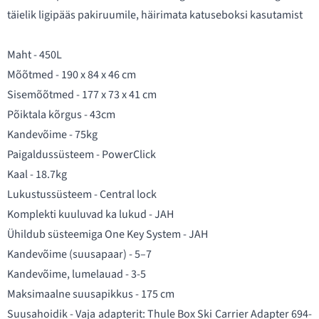
täielik ligipääs pakiruumile, häirimata katuseboksi kasutamist
Maht - 450L
Mõõtmed - 190 x 84 x 46 cm
Sisemõõtmed - 177 x 73 x 41 cm
Põiktala kõrgus - 43cm
Kandevõime - 75kg
Paigaldussüsteem - PowerClick
Kaal - 18.7kg
Lukustussüsteem - Central lock
Komplekti kuuluvad ka lukud - JAH
Ühildub süsteemiga One Key System - JAH
Kandevõime (suusapaar) - 5–7
Kandevõime, lumelauad - 3-5
Maksimaalne suusapikkus - 175 cm
Suusahoidik - Vaja adapterit:
Thule Box Ski Carrier Adapter 694-