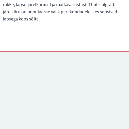
rakke, lapse-järelkärusid ja matkavarustust. Thule jalgratta-
järelkäru on populaarne valik perekondadele, kes soovivad
lapsega koos sõita.
Kontaktid