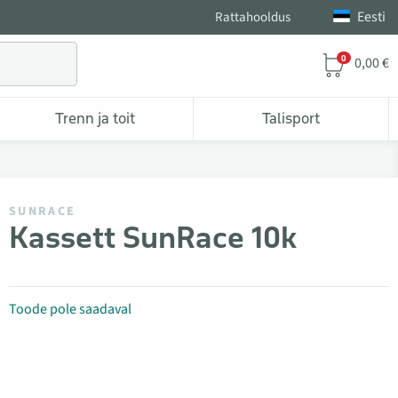
Eesti
Rattahooldus
0
0,00 €
Trenn ja toit
Talisport
SUNRACE
Kassett SunRace 10k
Toode pole saadaval