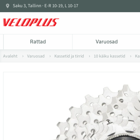
Saku 3, Tallinn · E-R 10-19, L 10-17
Rattad
Varuosad
Avaleht
Varuosad
Kassetid ja tirrid
10 käiku kassetid
Ka