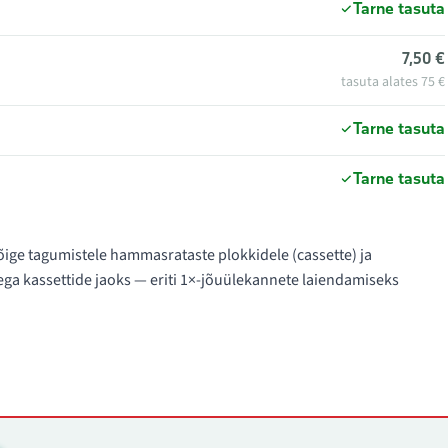
Tarne tasuta
7,50 €
tasuta alates 75 €
Tarne tasuta
Tarne tasuta
õige tagumistele hammasrataste plokkidele (cassette) ja
ega kassettide jaoks — eriti 1×-jõuülekannete laiendamiseks