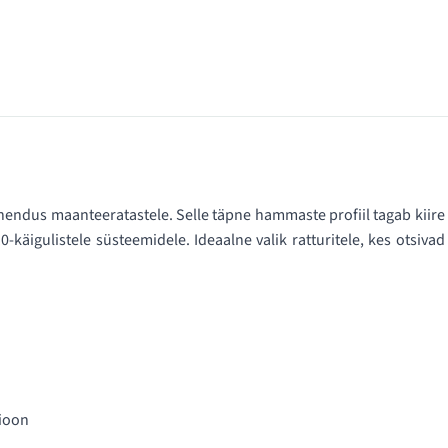
ahendus maanteeratastele. Selle täpne hammaste profiil tagab kiire
käigulistele süsteemidele. Ideaalne valik ratturitele, kes otsivad
sioon