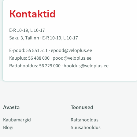
Kontaktid
E-R 10-19, L 10-17
Saku 3, Tallinn · E-R 10-19, L 10-17
E-pood:
55 551 511
·
epood@veloplus.ee
Kauplus:
56 488 000
·
pood@veloplus.ee
Rattahooldus:
56 229 000
·
hooldus@veloplus.ee
Avasta
Teenused
Kaubamärgid
Rattahooldus
Blogi
Suusahooldus