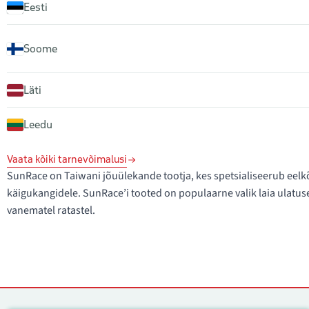
Eesti
Soome
Läti
Leedu
Vaata kõiki tarnevõimalusi
SunRace on Taiwani jõuülekande tootja, kes spetsialiseerub eelk
käigukangidele. SunRace’i tooted on populaarne valik laia ulatus
vanematel ratastel.
Kontaktid