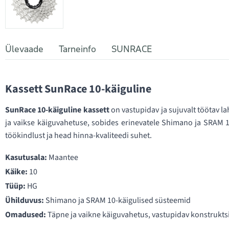
Ülevaade
Tarneinfo
SUNRACE
Kassett SunRace 10-käiguline
SunRace 10-käiguline kassett
on vastupidav ja sujuvalt töötav l
ja vaikse käiguvahetuse, sobides erinevatele Shimano ja SRAM 10-
töökindlust ja head hinna-kvaliteedi suhet.
Kasutusala:
Maantee
Käike:
10
Tüüp:
HG
Ühilduvus:
Shimano ja SRAM 10-käigulised süsteemid
Omadused:
Täpne ja vaikne käiguvahetus, vastupidav konstrukt