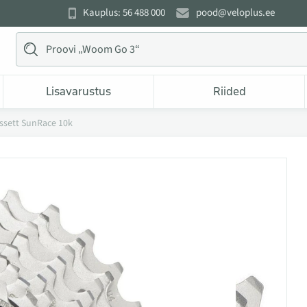
Kauplus: 56 488 000
pood@veloplus.ee
Lisavarustus
Riided
ssett SunRace 10k