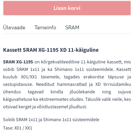
Lisan korvi
Ülevaade
Tarneinfo
SRAM
Kassett SRAM XG-1195 XD 11-käiguline
SRAM XG-1195
on kõrgekvaliteediline 11-käiguline kassett, mis
sobib SRAM 1x11 ja ka Shimano 1x11 süsteemidele. Kassett
kuulub X01/XX1 tasemele, tagades erakordse täpsuse ja
vastupidavuse. Needitud hammasrattad ja XD tirrisüdamiku
ühendus tagavad kindla jõuülekande ning sujuva
käiguvahetuse ka ekstreemsetes oludes. Täiuslik valik neile, kes
otsivad kerget ja võistlustasemel jõudlust.
Sobib SRAM 1x11 ja Shimano 1x11 süsteemidele
Tase: X01 / XX1