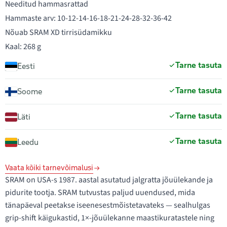
Needitud hammasrattad
Hammaste arv: 10-12-14-16-18-21-24-28-32-36-42
Nõuab SRAM XD tirrisüdamikku
Kaal: 268 g
Tarne tasuta
Eesti
Tarne tasuta
Soome
Tarne tasuta
Läti
Tarne tasuta
Leedu
Vaata kõiki tarnevõimalusi
SRAM on USA-s 1987. aastal asutatud jalgratta jõuülekande ja
pidurite tootja. SRAM tutvustas paljud uuendused, mida
tänapäeval peetakse iseenesestmõistetavateks — sealhulgas
grip-shift käigukastid, 1×-jõuülekanne maastikuratastele ning