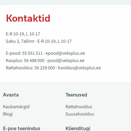
Kontaktid
E-R 10-19, L 10-17
Saku 3, Tallinn · E-R 10-19, L 10-17
E-pood:
55 551 511
·
epood@veloplus.ee
Kauplus:
56 488 000
·
pood@veloplus.ee
Rattahooldus:
56 229 000
·
hooldus@veloplus.ee
Avasta
Teenused
Kaubamärgid
Rattahooldus
Blogi
Suusahooldus
E-poe teenindus
Klienditugi