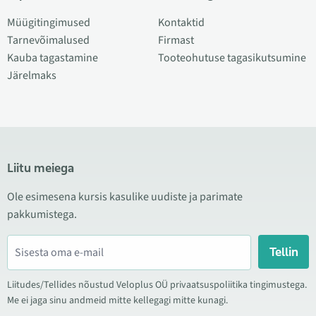
Müügitingimused
Kontaktid
Tarnevõimalused
Firmast
Kauba tagastamine
Tooteohutuse tagasikutsumine
Järelmaks
Liitu meiega
Ole esimesena kursis kasulike uudiste ja parimate
pakkumistega.
Tellin
Liitudes/Tellides nõustud Veloplus OÜ privaatsuspoliitika tingimustega.
Me ei jaga sinu andmeid mitte kellegagi mitte kunagi.