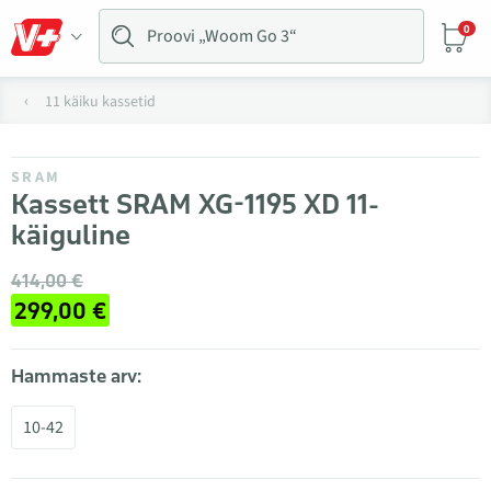
0
11 käiku kassetid
SRAM
Kassett SRAM XG-1195 XD 11-
käiguline
414,00 €
299,00 €
Hammaste arv:
10-42