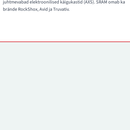
juhtmevabad elektroonilised käigukastid (AXS). SRAM omab ka
brände RockShox, Avid ja Truvativ.
Kontaktid