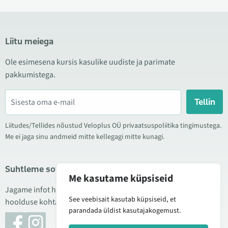
Liitu meiega
Ole esimesena kursis kasulike uudiste ja parimate
pakkumistega.
Tellin
Liitudes/Tellides nõustud Veloplus OÜ privaatsuspoliitika tingimustega.
Me ei jaga sinu andmeid mitte kellegagi mitte kunagi.
Suhtleme sotsiaalmeedias
Me kasutame küpsiseid
Jagame infot hea hinna kampaaniate, uute toodete ning
See veebisait kasutab küpsiseid, et
hoolduse kohta. Mõnikord teeme ka tooteülevaateid.
parandada üldist kasutajakogemust.