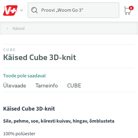
0
Käised
CUBE
Käised Cube 3D-knit
Toode pole saadaval
Ülevaade
Tarneinfo
CUBE
Käised Cube 3D-knit
Sile, pehme, soe, kiiresti kuivav, hingav, õmblusteta
100% polüester