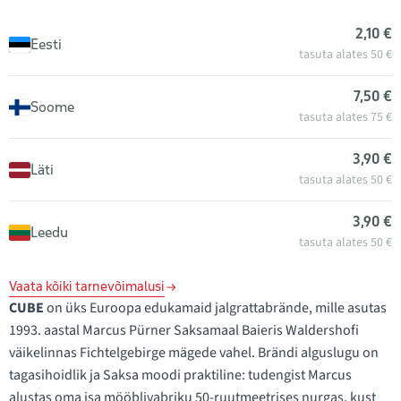
2,10 €
Eesti
tasuta alates 50 €
7,50 €
Soome
tasuta alates 75 €
3,90 €
Läti
tasuta alates 50 €
3,90 €
Leedu
tasuta alates 50 €
Vaata kõiki tarnevõimalusi
CUBE
on üks Euroopa edukamaid jalgrattabrände, mille asutas
1993. aastal Marcus Pürner Saksamaal Baieris Waldershofi
väikelinnas Fichtelgebirge mägede vahel. Brändi alguslugu on
tagasihoidlik ja Saksa moodi praktiline: tudengist Marcus
alustas oma isa mööblivabriku 50-ruutmeetrises nurgas, kust