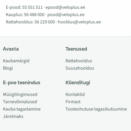
E-pood:
55 551 511
·
epood@veloplus.ee
Kauplus:
56 488 000
·
pood@veloplus.ee
Rattahooldus:
56 229 000
·
hooldus@veloplus.ee
Avasta
Teenused
Kaubamärgid
Rattahooldus
Blogi
Suusahooldus
E-poe teenindus
Klienditugi
Müügitingimused
Kontaktid
Tarnevõimalused
Firmast
Kauba tagastamine
Tooteohutuse tagasikutsumine
Järelmaks