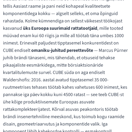
tellis Aasiast raame ja pani neid kohapeal kvaliteetsete
komponentidega kokku — algselt selleks, et oma õpinguid
rahastada. Kolme kümnendiga on sellest väikesest töökojast
kasvanud
üks Euroopa suurimaid rattatootjaid
, mille tooted
müüvad enam kui 60 riigis ja mille all töötab täna umbes 1000
inimest. Erinevalt paljudest tipptasemel konkurentidest on
CUBE endiselt
omaniku-juhitud pereettevõte
— Marcus Pürner
juhib brändi tänaseni, mis tähendab, et otsuseid tehakse
pikaajaliste eesmärkidega, mitte börsiaktsionäride
kvartalitulemuste survel. CUBE süda on aga endiselt
Waldershofis: 2016. aastal avatud tipptasemel 35 000-
ruutmeetrises tehases töötab kahes vahetuses 600 inimest, kes
pannakse iga päev kokku kuni 4500 ratast — see teeb CUBE-st
ühe kõige produktiivsemate Euroopas asuvate
rattakomplekteerijatest. Kõrval asuvas peakontoris töötab
brändi insenertehniline meeskond, kus toimub kogu raamide
disain, geomeetriaarvutus ja komponentide valik. Iga
komponent läbib kahekordse kontrolli — esmakontroll