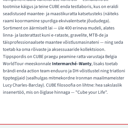
tootmise käigus ja teine CUBE enda testlaboris, kus on eraldi
seadistused maantee- ja maastikuratta katsetusteks (näiteks
raami koormamine spurdiga ekvivalentsete jõududega).
Sortiment on äärmiselt lai — üle 400 erineva mudeli, alates
linna- ja lasterattast kuni e-rataste, gravelite, MTB-de ja
täisprofessionaalsete maantee võistlusmasinateni — ning seda
toetab ka oma rõivaste ja aksessuaaride kollektsioon.
Tippspordis on CUBE praegu peamine ratta varustaja Belgia
WorldTour-meeskonnale
Intermarché–Wanty
, lisaks toetab
brändi enda action team enduuro ja DH-võistlustel ning triatloni
tipptegijaid (sealhulgas mitmekordne Ironman maailmameister
Lucy Charles-Barclay). CUBE filosoofia on lihtne: hea sakslaslik
insenertöö, mis on õiglase hinnaga — "Cube your Life".
Kontaktid