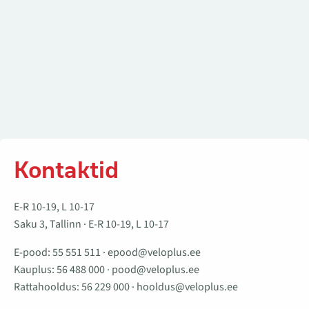
Kontaktid
E-R 10-19, L 10-17
Saku 3, Tallinn · E-R 10-19, L 10-17
E-pood:
55 551 511
·
epood@veloplus.ee
Kauplus:
56 488 000
·
pood@veloplus.ee
Rattahooldus:
56 229 000
·
hooldus@veloplus.ee