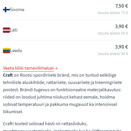
7,50 €
Soome
tasuta alates 75 €
3,90 €
Läti
tasuta alates 50 €
3,90 €
Leedu
tasuta alates 50 €
Vaata kõiki tarnevõimalusi
Craft
on Rootsi spordiriiete bränd, mis on tuntud eelkõige
tehniliste aluskihtide, rattariiete, suusariiete ja treeningriiete
poolest. Brändi tugevus on funktsionaalne materjalikasutus:
riided on loodud juhtima niiskust kehast eemale, hoidma
sobivat temperatuuri ja pakkuma mugavust ka intensiivsel
liikumisel.
Crafti tooted sobivad hästi nii rattasõiduks,