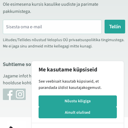
Ole esimesena kursis kasulike uudiste ja parimate
pakkumistega.
Tellin
Liitudes/Tellides nõustud Veloplus OÜ privaatsuspoliitika tingimustega.
Me ei jaga sinu andmeid mitte kellegagi mitte kunagi.
Suhtleme sotsiaalmeedias
Me kasutame küpsiseid
Jagame infot hea hinna kampaaniate, uute toodete ning
See veebisait kasutab küpsiseid, et
hoolduse kohta. Mõnikord teeme ka tooteülevaateid.
parandada üldist kasutajakogemust.
Nõustu kõigiga
Ainult olulised
© 2026 Veloplus OÜ. Kõik õigused kaitstud