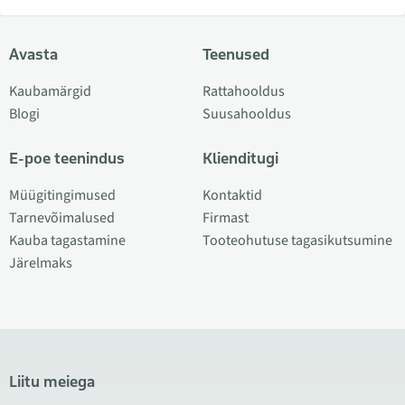
Avasta
Teenused
Kaubamärgid
Rattahooldus
Blogi
Suusahooldus
E-poe teenindus
Klienditugi
Müügitingimused
Kontaktid
Tarnevõimalused
Firmast
Kauba tagastamine
Tooteohutuse tagasikutsumine
Järelmaks
Liitu meiega