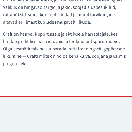
murdmaasuusatamiseks, jooksmiseks kui ka üldtreeninguks.
Valikus on hingavad särgid ja jakid, soojad aluspesukihid,
rattapüksid, suusakombed, kindad ja muud tarvikud, mis
aitavad eri ilmastikuoludes mugavalt liikuda.
Craft on hea valik sportlasele ja aktiivsele harrastajale, kes
hindab praktilisi, hästi istuvaid ja töökindlaid spordiriideid.
Olgu eesmärk talvine suusarada, rattatreening või igapäevane
liikumine — Crafti mõte on hoida keha kuiva, soojana ja valmis
pingutuseks.
Kontaktid