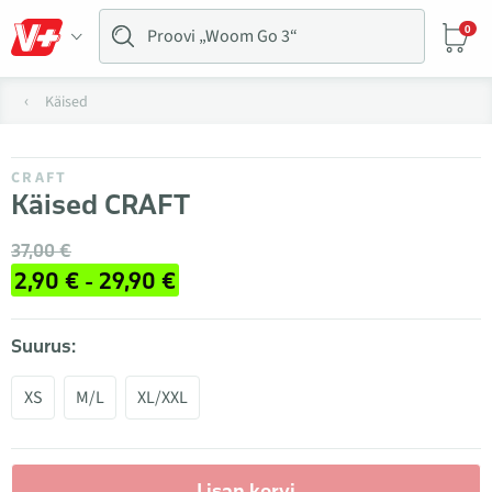
0
Käised
CRAFT
Käised CRAFT
37,00 €
2,90 € - 29,90 €
Suurus:
XS
M/L
XL/XXL
Lisan korvi