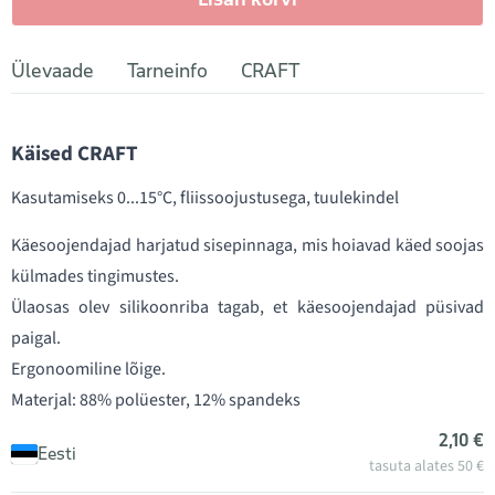
Ülevaade
Tarneinfo
CRAFT
Käised CRAFT
Kasutamiseks 0...15°C, fliissoojustusega, tuulekindel
Käesoojendajad harjatud sisepinnaga, mis hoiavad käed soojas
külmades tingimustes.
Ülaosas olev silikoonriba tagab, et käesoojendajad püsivad
paigal.
Ergonoomiline lõige.
Materjal: 88% polüester, 12% spandeks
2,10 €
Eesti
tasuta alates 50 €