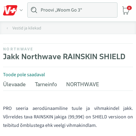
0
Vestid ja kilekad
NORTHWAVE
Jakk Northwave RAINSKIN SHIELD
Toode pole saadaval
Ülevaade
Tarneinfo
NORTHWAVE
PRO seeria aerodünaamiline tuule ja vihmakindel jakk.
Võrreldes tava RAINSKIN jakiga (99,99€) on SHIELD versioon on
teibitud õmblustega ehk veelgi vihmakindlam.