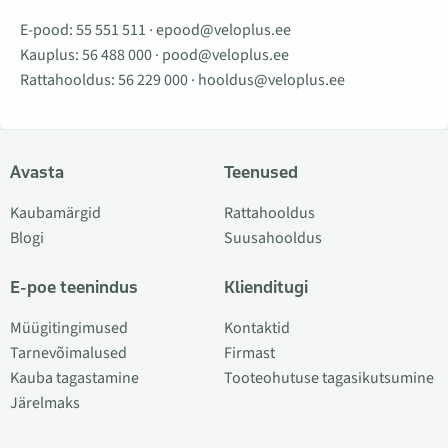
E-pood:
55 551 511
·
epood@veloplus.ee
Kauplus:
56 488 000
·
pood@veloplus.ee
Rattahooldus:
56 229 000
·
hooldus@veloplus.ee
Avasta
Teenused
Kaubamärgid
Rattahooldus
Blogi
Suusahooldus
E-poe teenindus
Klienditugi
Müügitingimused
Kontaktid
Tarnevõimalused
Firmast
Kauba tagastamine
Tooteohutuse tagasikutsumine
Järelmaks