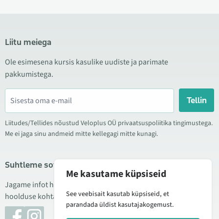
Liitu meiega
Ole esimesena kursis kasulike uudiste ja parimate
pakkumistega.
Tellin
Liitudes/Tellides nõustud Veloplus OÜ privaatsuspoliitika tingimustega.
Me ei jaga sinu andmeid mitte kellegagi mitte kunagi.
Suhtleme sotsiaalmeedias
Me kasutame küpsiseid
Jagame infot hea hinna kampaaniate, uute toodete ning
See veebisait kasutab küpsiseid, et
hoolduse kohta. Mõnikord teeme ka tooteülevaateid.
parandada üldist kasutajakogemust.