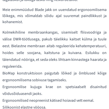
Meie enimmüüdud Blade jakk on uuendatud ergonoomilisema
lõikega, mis võimaldab sõidu ajal suuremat paindlikkust ja
kohanemist.
Kolmekihiline membraankangas, sisemiselt fliisvoodriga ja
välise DWR-töötlusega, pakub täielikku kaitset külma ja tuule
eest. Bielastne membraan aitab reguleerida kehatemperatuuri,
hoides selle soojana, kaitstuna ja kuivana. Esilukku on
täiendatud nööriga, et seda oleks lihtsam kinnastega haarata ja
reguleerida.
BioMap konstruktsioon paigutab lõiked ja õmblused kõige
ergonoomilisema sobivuse tagamiseks.
Ergonoomilise kujuga krae on spetsiaalselt disainitud
võidusõiduasendi jaoks.
Ergonoomilised neopreenist kätised hoiavad vett eemal.
Silikoonist elastne vööosa.