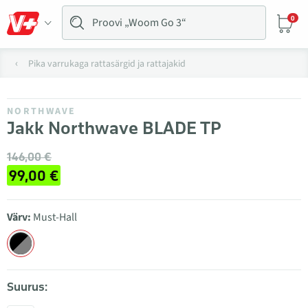
0
Pika varrukaga rattasärgid ja rattajakid
NORTHWAVE
Jakk Northwave BLADE TP
146,00 €
99,00 €
Värv:
Must-Hall
Suurus: