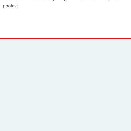
poolest.
Kontaktid