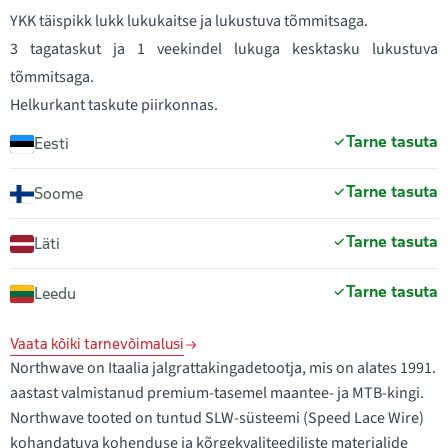
YKK täispikk lukk lukukaitse ja lukustuva tõmmitsaga.
3 tagataskut ja 1 veekindel lukuga kesktasku lukustuva
tõmmitsaga.
Helkurkant taskute piirkonnas.
Tarne tasuta
Eesti
Tarne tasuta
Soome
Tarne tasuta
Läti
Tarne tasuta
Leedu
Vaata kõiki tarnevõimalusi
Northwave on Itaalia jalgrattakingadetootja, mis on alates 1991.
aastast valmistanud premium-tasemel maantee- ja MTB-kingi.
Northwave tooted on tuntud SLW-süsteemi (Speed Lace Wire)
kohandatuva kohenduse ja kõrgekvaliteediliste materjalide