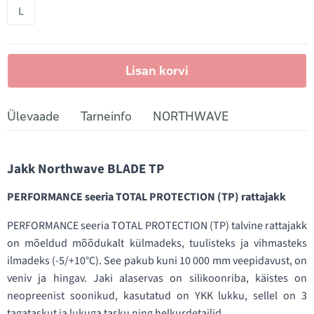
L
Lisan korvi
Ülevaade
Tarneinfo
NORTHWAVE
Jakk Northwave BLADE TP
PERFORMANCE seeria TOTAL PROTECTION (TP) rattajakk
PERFORMANCE seeria TOTAL PROTECTION (TP) talvine rattajakk
on mõeldud mõõdukalt külmadeks, tuulisteks ja vihmasteks
ilmadeks (-5/+10°C). See pakub kuni 10 000 mm veepidavust, on
veniv ja hingav. Jaki alaservas on silikoonriba, käistes on
neopreenist soonikud, kasutatud on YKK lukku, sellel on 3
tagataskut ja lukuga tasku ning helkurdetailid.