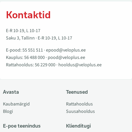
Kontaktid
E-R 10-19, L 10-17
Saku 3, Tallinn · E-R 10-19, L 10-17
E-pood:
55 551 511
·
epood@veloplus.ee
Kauplus:
56 488 000
·
pood@veloplus.ee
Rattahooldus:
56 229 000
·
hooldus@veloplus.ee
Avasta
Teenused
Kaubamärgid
Rattahooldus
Blogi
Suusahooldus
E-poe teenindus
Klienditugi