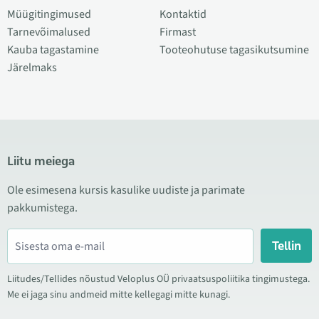
Müügitingimused
Kontaktid
Tarnevõimalused
Firmast
Kauba tagastamine
Tooteohutuse tagasikutsumine
Järelmaks
Liitu meiega
Ole esimesena kursis kasulike uudiste ja parimate
pakkumistega.
Tellin
Liitudes/Tellides nõustud Veloplus OÜ privaatsuspoliitika tingimustega.
Me ei jaga sinu andmeid mitte kellegagi mitte kunagi.