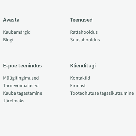
Avasta
Teenused
Kaubamärgid
Rattahooldus
Blogi
Suusahooldus
E-poe teenindus
Klienditugi
Müügitingimused
Kontaktid
Tarnevõimalused
Firmast
Kauba tagastamine
Tooteohutuse tagasikutsumine
Järelmaks