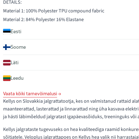
DETAILS:
Material 1: 100% Polyester TPU compound fabric
Material 2: 84% Polyester 16% Elastane
Eesti
Soome
Läti
Leedu
Vaata kõiki tarnevõimalusi
Kellys on Slovakkia jalgrattatootja, kes on valmistanud rattaid ala
maanteerattad, lasterattad ja linnarattad ning üha kasvava elektrira
ja hästi läbimõeldud jalgratast igapäevasõiduks, treeninguks või 
Kellys jalgrataste tugevuseks on hea kvaliteediga raamid konkure
sõitjatele. Veloplus jalgrattapoes on Kellys hea valik nii harrastaj