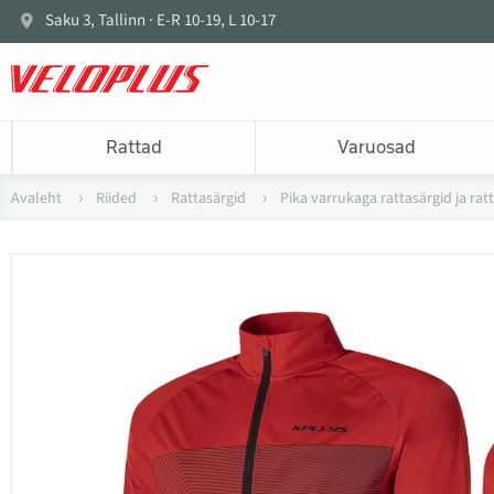
Saku 3, Tallinn · E-R 10-19, L 10-17
Rattad
Varuosad
Avaleht
Riided
Rattasärgid
Pika varrukaga rattasärgid ja rat