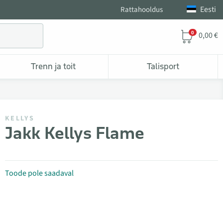
Eesti
Rattahooldus
0
0,00 €
Trenn ja toit
Talisport
KELLYS
Jakk Kellys Flame
Toode pole saadaval