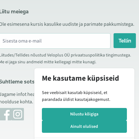
Liitu meiega
Ole esimesena kursis kasulike uudiste ja parimate pakkumistega.
Tellin
Liitudes/Tellides nõustud Veloplus OÜ privaatsuspoliitika tingimustega.
Me ei jaga sinu andmeid mitte kellegagi mitte kunagi.
Me kasutame küpsiseid
Suhtleme sotsiaalmeedias
See veebisait kasutab küpsiseid, et
Jagame infot hea hinna kampaaniate, uute toodete ning
parandada üldist kasutajakogemust.
hoolduse kohta. Mõnikord teeme ka tooteülevaateid.
Nõustu kõigiga
Ainult olulised