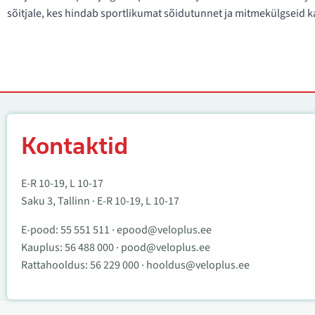
sõitjale, kes hindab sportlikumat sõidutunnet ja mitmekülgseid 
Kontaktid
Kontaktid
E-R 10-19, L 10-17
Saku 3, Tallinn · E-R 10-19, L 10-17
E-pood:
55 551 511
·
epood@veloplus.ee
Kauplus:
56 488 000
·
pood@veloplus.ee
Rattahooldus:
56 229 000
·
hooldus@veloplus.ee