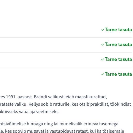
Tarne tasuta
Tarne tasuta
Tarne tasuta
Tarne tasuta
tes 1991. aastast. Brändi valikust leiab maastikurattad,
taste valiku. Kellys sobib ratturile, kes otsib praktilist, töökindlat
aktiivseks vaba aja veetmiseks.
ntsivõimelise hinnaga ning lai mudelivalik erineva tasemega
ale, kes soovib mugavat ja vastupidavat ratast, kui ka tõsisemale