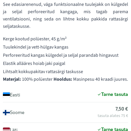
See edasiarenenud, väga funktsionaalne tuulejakk on külgedel
ja seljal perforeeritud kangaga, mis tagab parema
ventilatsiooni, ning seda on lihtne kokku pakkida rattasärgi
seljataskusse.
Kerge kootud polüester, 45 g/m²
Tuulekindel ja vett-hülgav kangas
Perforeeritud kangas külgedel ja seljal parandab hingavust
Elastik allääres hoiab jaki paigal
Lihtsalt kokkupakitav rattasärgi taskusse
Materjal:
100% polüester
Hooldus:
Masinpesu 40 kraadi juures.
Tarne tasuta
Eesti
7,50 €
Soome
tasuta alates 75 €
Tarne tasuta
Läti