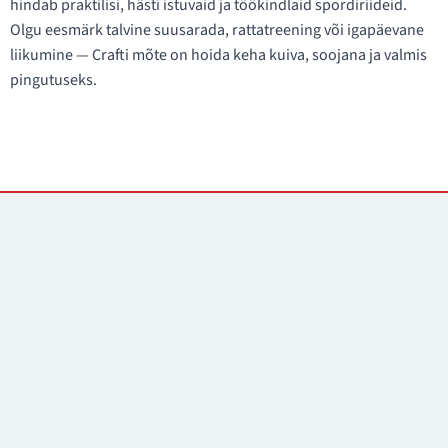
hindab praktilisi, hästi istuvaid ja töökindlaid spordiriideid.
Olgu eesmärk talvine suusarada, rattatreening või igapäevane
liikumine — Crafti mõte on hoida keha kuiva, soojana ja valmis
pingutuseks.
Kontaktid