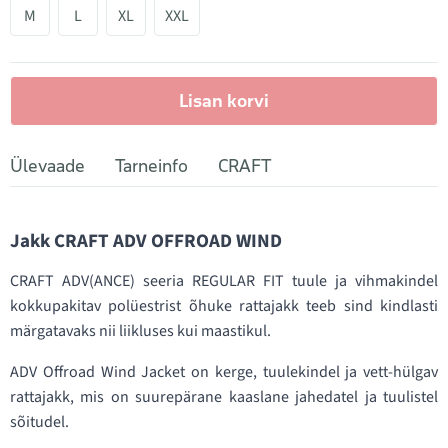
M
L
XL
XXL
Lisan korvi
Ülevaade
Tarneinfo
CRAFT
Jakk CRAFT ADV OFFROAD WIND
CRAFT ADV(ANCE) seeria REGULAR FIT tuule ja vihmakindel
kokkupakitav polüestrist õhuke rattajakk teeb sind kindlasti
märgatavaks nii liikluses kui maastikul.
ADV Offroad Wind Jacket on kerge, tuulekindel ja vett-hülgav
rattajakk, mis on suurepärane kaaslane jahedatel ja tuulistel
sõitudel.