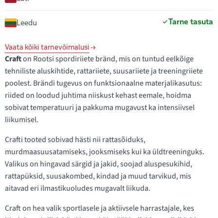
Tarne tasuta
Leedu
Vaata kõiki tarnevõimalusi
Craft
on Rootsi spordiriiete bränd, mis on tuntud eelkõige
tehniliste aluskihtide, rattariiete, suusariiete ja treeningriiete
poolest. Brändi tugevus on funktsionaalne materjalikasutus:
riided on loodud juhtima niiskust kehast eemale, hoidma
sobivat temperatuuri ja pakkuma mugavust ka intensiivsel
liikumisel.
Crafti tooted sobivad hästi nii rattasõiduks,
murdmaasuusatamiseks, jooksmiseks kui ka üldtreeninguks.
Valikus on hingavad särgid ja jakid, soojad aluspesukihid,
rattapüksid, suusakombed, kindad ja muud tarvikud, mis
aitavad eri ilmastikuoludes mugavalt liikuda.
Craft on hea valik sportlasele ja aktiivsele harrastajale, kes