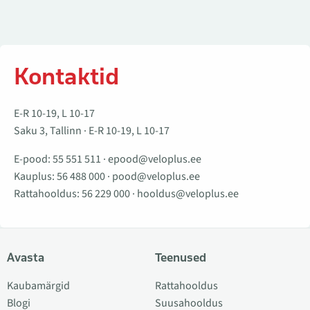
Kontaktid
E-R 10-19, L 10-17
Saku 3, Tallinn · E-R 10-19, L 10-17
E-pood:
55 551 511
·
epood@veloplus.ee
Kauplus:
56 488 000
·
pood@veloplus.ee
Rattahooldus:
56 229 000
·
hooldus@veloplus.ee
Avasta
Teenused
Kaubamärgid
Rattahooldus
Blogi
Suusahooldus