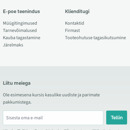
E-poe teenindus
Klienditugi
Müügitingimused
Kontaktid
Tarnevõimalused
Firmast
Kauba tagastamine
Tooteohutuse tagasikutsumine
Järelmaks
Liitu meiega
Ole esimesena kursis kasulike uudiste ja parimate
pakkumistega.
Tellin