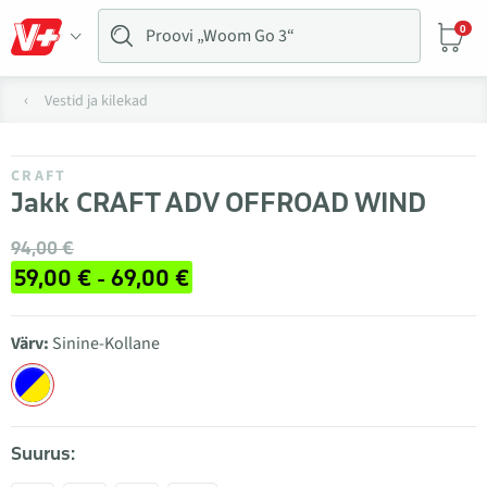
0
Vestid ja kilekad
CRAFT
Jakk CRAFT ADV OFFROAD WIND
94,00 €
59,00 € - 69,00 €
Värv:
Sinine-Kollane
Suurus: