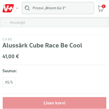
0
Alussärgid
CUBE
Alussärk Cube Race Be Cool
41,00 €
Suurus:
XS/S
Lisan korvi