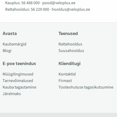
Kauplus:
56 488 000
·
pood@veloplus.ee
Rattahooldus:
56 229 000
·
hooldus@veloplus.ee
Avasta
Teenused
Kaubamärgid
Rattahooldus
Blogi
Suusahooldus
E-poe teenindus
Klienditugi
Müügitingimused
Kontaktid
Tarnevõimalused
Firmast
Kauba tagastamine
Tooteohutuse tagasikutsumine
Järelmaks