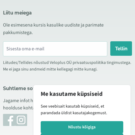
Liitu meiega
Ole esimesena kursis kasulike uudiste ja parimate
pakkumistega.
Tellin
Liitudes/Tellides nõustud Veloplus OÜ privaatsuspoliitika tingimustega.
Me ei jaga sinu andmeid mitte kellegagi mitte kunagi.
Suhtleme sotsiaalmeedias
Me kasutame küpsiseid
Jagame infot hea hinna kampaaniate, uute toodete ning
See veebisait kasutab küpsiseid, et
hoolduse kohta. Mõnikord teeme ka tooteülevaateid.
parandada üldist kasutajakogemust.
Nõustu kõigiga