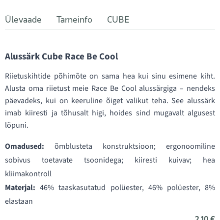
Ülevaade
Tarneinfo
CUBE
Alussärk Cube Race Be Cool
Riietuskihtide põhimõte on sama hea kui sinu esimene kiht.
Alusta oma riietust meie Race Be Cool alussärgiga – nendeks
päevadeks, kui on keeruline õiget valikut teha. See alussärk
imab kiiresti ja tõhusalt higi, hoides sind mugavalt algusest
lõpuni.
Omadused:
õmblusteta konstruktsioon; ergonoomiline
sobivus toetavate tsoonidega; kiiresti kuivav; hea
kliimakontroll
Materjal:
46% taaskasutatud polüester, 46% polüester, 8%
elastaan
2,10 €