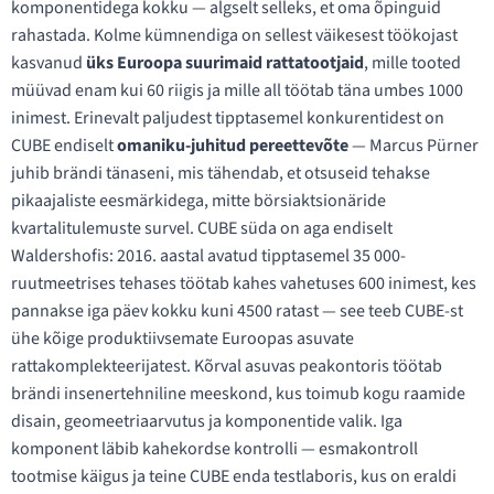
komponentidega kokku — algselt selleks, et oma õpinguid
rahastada. Kolme kümnendiga on sellest väikesest töökojast
kasvanud
üks Euroopa suurimaid rattatootjaid
, mille tooted
müüvad enam kui 60 riigis ja mille all töötab täna umbes 1000
inimest. Erinevalt paljudest tipptasemel konkurentidest on
CUBE endiselt
omaniku-juhitud pereettevõte
— Marcus Pürner
juhib brändi tänaseni, mis tähendab, et otsuseid tehakse
pikaajaliste eesmärkidega, mitte börsiaktsionäride
kvartalitulemuste survel. CUBE süda on aga endiselt
Waldershofis: 2016. aastal avatud tipptasemel 35 000-
ruutmeetrises tehases töötab kahes vahetuses 600 inimest, kes
pannakse iga päev kokku kuni 4500 ratast — see teeb CUBE-st
ühe kõige produktiivsemate Euroopas asuvate
rattakomplekteerijatest. Kõrval asuvas peakontoris töötab
brändi insenertehniline meeskond, kus toimub kogu raamide
disain, geomeetriaarvutus ja komponentide valik. Iga
komponent läbib kahekordse kontrolli — esmakontroll
tootmise käigus ja teine CUBE enda testlaboris, kus on eraldi