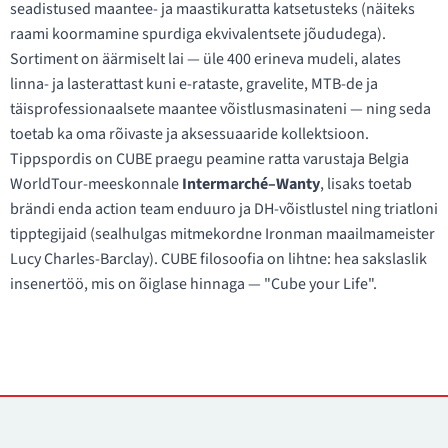
seadistused maantee- ja maastikuratta katsetusteks (näiteks
raami koormamine spurdiga ekvivalentsete jõududega).
Sortiment on äärmiselt lai — üle 400 erineva mudeli, alates
linna- ja lasterattast kuni e-rataste, gravelite, MTB-de ja
täisprofessionaalsete maantee võistlusmasinateni — ning seda
toetab ka oma rõivaste ja aksessuaaride kollektsioon.
Tippspordis on CUBE praegu peamine ratta varustaja Belgia
WorldTour-meeskonnale
Intermarché–Wanty
, lisaks toetab
brändi enda action team enduuro ja DH-võistlustel ning triatloni
tipptegijaid (sealhulgas mitmekordne Ironman maailmameister
Lucy Charles-Barclay). CUBE filosoofia on lihtne: hea sakslaslik
insenertöö, mis on õiglase hinnaga — "Cube your Life".
Kontaktid