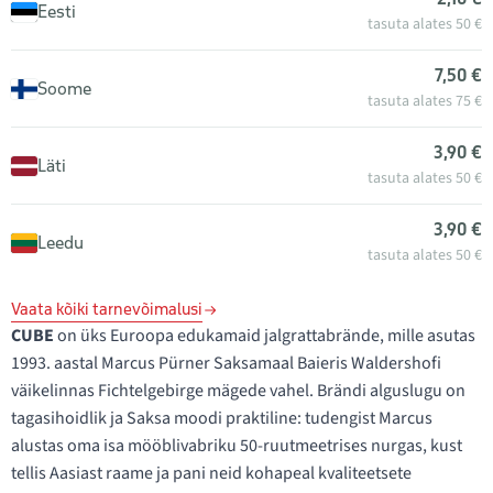
Eesti
tasuta alates 50 €
7,50 €
Soome
tasuta alates 75 €
3,90 €
Läti
tasuta alates 50 €
3,90 €
Leedu
tasuta alates 50 €
Vaata kõiki tarnevõimalusi
CUBE
on üks Euroopa edukamaid jalgrattabrände, mille asutas
1993. aastal Marcus Pürner Saksamaal Baieris Waldershofi
väikelinnas Fichtelgebirge mägede vahel. Brändi alguslugu on
tagasihoidlik ja Saksa moodi praktiline: tudengist Marcus
alustas oma isa mööblivabriku 50-ruutmeetrises nurgas, kust
tellis Aasiast raame ja pani neid kohapeal kvaliteetsete