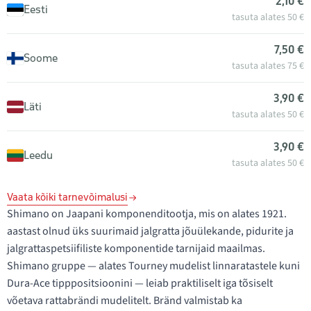
2,10 €
Eesti
tasuta alates 50 €
7,50 €
Soome
tasuta alates 75 €
3,90 €
Läti
tasuta alates 50 €
3,90 €
Leedu
tasuta alates 50 €
Vaata kõiki tarnevõimalusi
Shimano on Jaapani komponenditootja, mis on alates 1921.
aastast olnud üks suurimaid jalgratta jõuülekande, pidurite ja
jalgrattaspetsiifiliste komponentide tarnijaid maailmas.
Shimano gruppe — alates Tourney mudelist linnaratastele kuni
Dura-Ace tipppositsioonini — leiab praktiliselt iga tõsiselt
võetava rattabrändi mudelitelt. Bränd valmistab ka