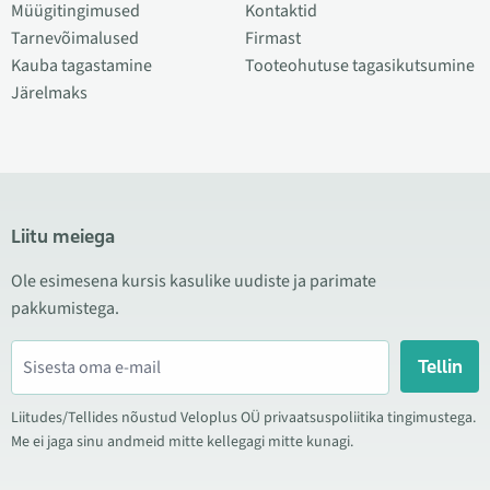
Müügitingimused
Kontaktid
Tarnevõimalused
Firmast
Kauba tagastamine
Tooteohutuse tagasikutsumine
Järelmaks
Liitu meiega
Ole esimesena kursis kasulike uudiste ja parimate
pakkumistega.
Tellin
Liitudes/Tellides nõustud Veloplus OÜ privaatsuspoliitika tingimustega.
Me ei jaga sinu andmeid mitte kellegagi mitte kunagi.