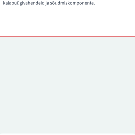
kalapüügivahendeid ja sõudmiskomponente.
Kontaktid