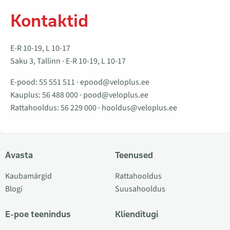
Kontaktid
E-R 10-19, L 10-17
Saku 3, Tallinn · E-R 10-19, L 10-17
E-pood:
55 551 511
·
epood@veloplus.ee
Kauplus:
56 488 000
·
pood@veloplus.ee
Rattahooldus:
56 229 000
·
hooldus@veloplus.ee
Avasta
Teenused
Kaubamärgid
Rattahooldus
Blogi
Suusahooldus
E-poe teenindus
Klienditugi