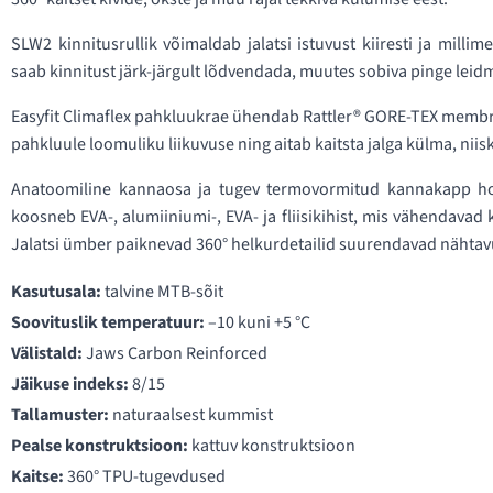
SLW2 kinnitusrullik võimaldab jalatsi istuvust kiiresti ja milli
saab kinnitust järk-järgult lõdvendada, muutes sobiva pinge leidmis
Easyfit Climaflex pahkluukrae ühendab Rattler® GORE-TEX membr
pahkluule loomuliku liikuvuse ning aitab kaitsta jalga külma, niis
Anatoomiline kannaosa ja tugev termovormitud kannakapp hoiav
koosneb EVA-, alumiiniumi-, EVA- ja fliisikihist, mis vähendava
Jalatsi ümber paiknevad 360° helkurdetailid suurendavad nähtav
Kasutusala:
talvine MTB-sõit
Soovituslik temperatuur:
–10 kuni +5 °C
Välistald:
Jaws Carbon Reinforced
Jäikuse indeks:
8/15
Tallamuster:
naturaalsest kummist
Pealse konstruktsioon:
kattuv konstruktsioon
Kaitse:
360° TPU-tugevdused