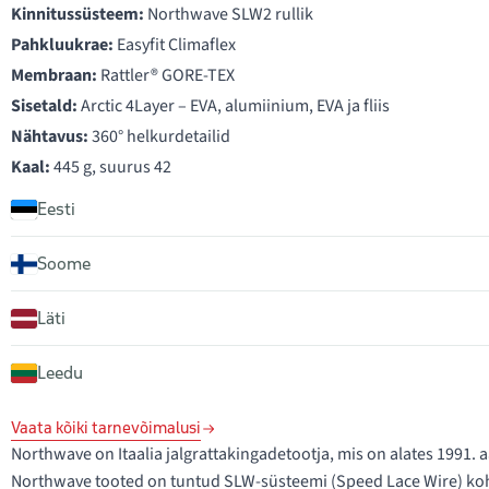
Kinnitussüsteem:
Northwave SLW2 rullik
Pahkluukrae:
Easyfit Climaflex
Membraan:
Rattler® GORE-TEX
Sisetald:
Arctic 4Layer – EVA, alumiinium, EVA ja fliis
Nähtavus:
360° helkurdetailid
Kaal:
445 g, suurus 42
Eesti
Soome
Läti
Leedu
Vaata kõiki tarnevõimalusi
Northwave on Itaalia jalgrattakingadetootja, mis on alates 1991
Northwave tooted on tuntud SLW-süsteemi (Speed Lace Wire) koha