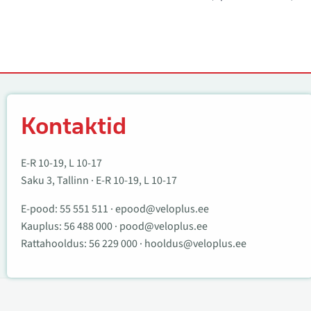
Kontaktid
Kontaktid
E-R 10-19, L 10-17
Saku 3, Tallinn · E-R 10-19, L 10-17
E-pood:
55 551 511
·
epood@veloplus.ee
Kauplus:
56 488 000
·
pood@veloplus.ee
Rattahooldus:
56 229 000
·
hooldus@veloplus.ee