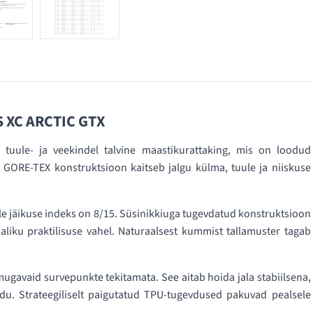
S XC ARCTIC GTX
ule- ja veekindel talvine maastikurattaking, mis on loodud
GORE-TEX konstruktsioon kaitseb jalgu külma, tuule ja niiskuse
.
le jäikuse indeks on 8/15. Süsinikkiuga tugevdatud konstruktsioon
aliku praktilisuse vahel. Naturaalsest kummist tallamuster tagab
ugavaid survepunkte tekitamata. See aitab hoida jala stabiilsena,
u. Strateegiliselt paigutatud TPU-tugevdused pakuvad pealsele