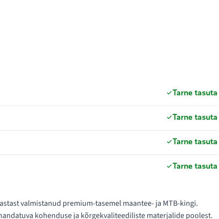
Tarne tasuta
Tarne tasuta
Tarne tasuta
Tarne tasuta
. aastast valmistanud premium-tasemel maantee- ja MTB-kingi.
ndatuva kohenduse ja kõrgekvaliteediliste materjalide poolest.