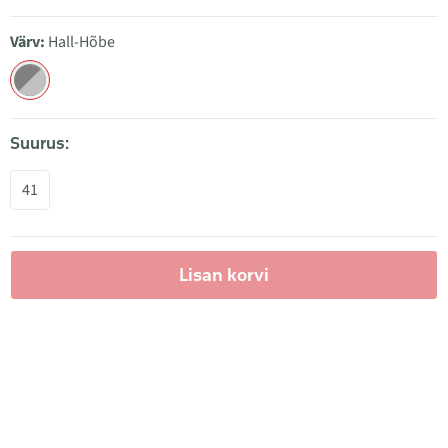
Värv:
Hall-Hõbe
Suurus:
41
Lisan korvi