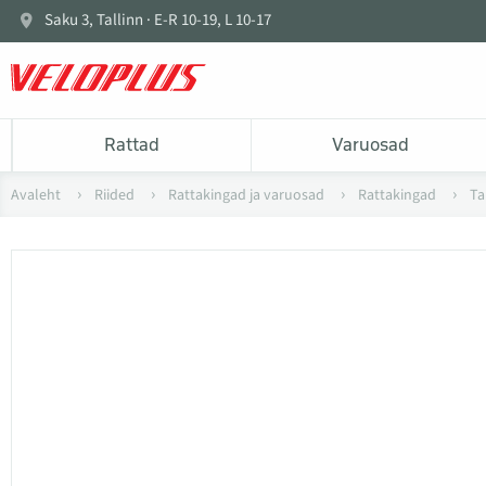
Saku 3, Tallinn · E-R 10-19, L 10-17
Rattad
Varuosad
Avaleht
Riided
Rattakingad ja varuosad
Rattakingad
Ta