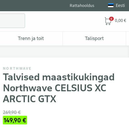
Eesti
Rattahooldus
0
0,00 €
Trenn ja toit
Talisport
NORTHWAVE
Talvised maastikukingad
Northwave CELSIUS XC
ARCTIC GTX
269,90 €
149,90 €