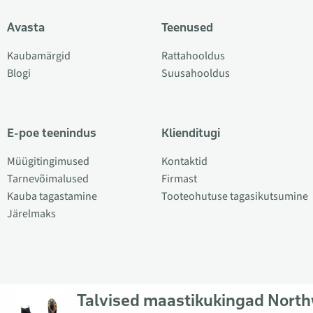
Avasta
Teenused
Kaubamärgid
Rattahooldus
Blogi
Suusahooldus
E-poe teenindus
Klienditugi
Müügitingimused
Kontaktid
Tarnevõimalused
Firmast
Kauba tagastamine
Tooteohutuse tagasikutsumine
Järelmaks
Talvised maastikukingad Nort