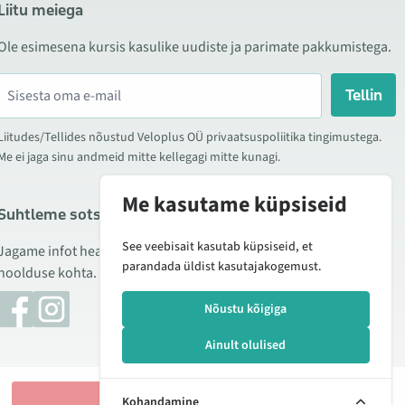
Liitu meiega
Ole esimesena kursis kasulike uudiste ja parimate pakkumistega.
Tellin
Liitudes/Tellides nõustud Veloplus OÜ privaatsuspoliitika tingimustega.
Me ei jaga sinu andmeid mitte kellegagi mitte kunagi.
Me kasutame küpsiseid
Suhtleme sotsiaalmeedias
See veebisait kasutab küpsiseid, et
Jagame infot hea hinna kampaaniate, uute toodete ning
parandada üldist kasutajakogemust.
hoolduse kohta. Mõnikord teeme ka tooteülevaateid.
Nõustu kõigiga
Ainult olulised
Lisan korvi
Kohandamine