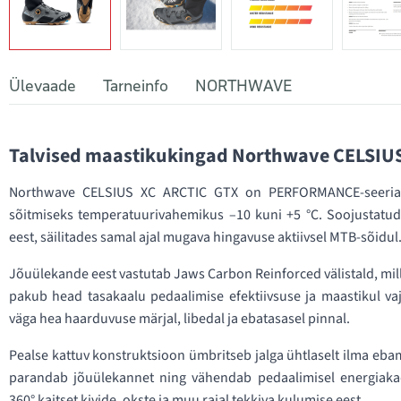
Ülevaade
Tarneinfo
NORTHWAVE
Talvised maastikukingad Northwave CELSIU
Northwave CELSIUS XC ARCTIC GTX on PERFORMANCE-seeria tu
sõitmiseks temperatuurivahemikus –10 kuni +5 °C. Soojustatud 
eest, säilitades samal ajal mugava hingavuse aktiivsel MTB-sõidul
Jõuülekande eest vastutab Jaws Carbon Reinforced välistald, mil
pakub head tasakaalu pedaalimise efektiivsuse ja maastikul vaj
väga hea haarduvuse märjal, libedal ja ebatasasel pinnal.
Pealse kattuv konstruktsioon ümbritseb jalga ühtlaselt ilma ebam
parandab jõuülekannet ning vähendab pedaalimisel energiakad
360° kaitset kivide, okste ja muu rajal tekkiva kulumise eest.