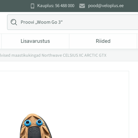
Kauplus: 56 488 000
pood@veloplus.ee
Lisavarustus
Riided
lvised maastikukingad Northwave CELSIUS XC ARCTIC GTX