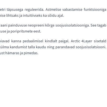
meetri täpsusega reguleerida. Astmelise vabastamise funktsiooniga
e lihtsaks ja intuitiivseks ka sõidu ajal.
aani painduvuse neopreeni kõrge soojusisolatsiooniga. See tagab
kuse ja poripritsmete eest.
ad kanna pedaalimisel kindlalt paigal. Arctic 4Layer sisetald
d külma kandumist talla kaudu ning parandavad soojusisolatsiooni.
ust hämaras ja pimedas.