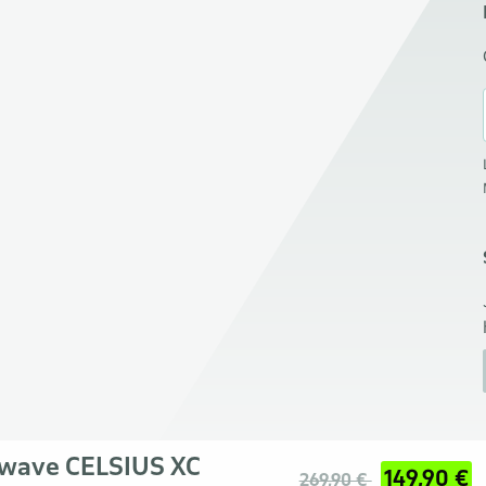
hwave CELSIUS XC
149,90 €
269,90 €