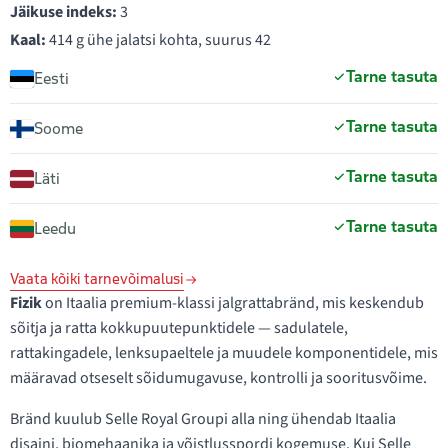
Jäikuse indeks:
3
Kaal:
414 g ühe jalatsi kohta, suurus 42
Tarne tasuta
Eesti
Tarne tasuta
Soome
Tarne tasuta
Läti
Tarne tasuta
Leedu
Vaata kõiki tarnevõimalusi
Fizik
on Itaalia premium-klassi jalgrattabränd, mis keskendub
sõitja ja ratta kokkupuutepunktidele — sadulatele,
rattakingadele, lenksupaeltele ja muudele komponentidele, mis
määravad otseselt sõidumugavuse, kontrolli ja sooritusvõime.
Bränd kuulub Selle Royal Groupi alla ning ühendab Itaalia
disaini, biomehaanika ja võistlusspordi kogemuse. Kui Selle