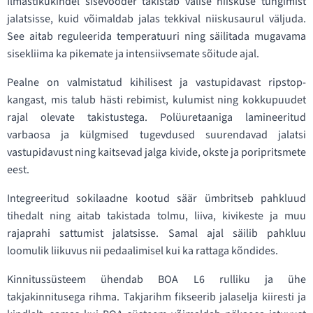
Ilmastikukindel sisevooder takistab välise niiskuse tungimist
jalatsisse, kuid võimaldab jalas tekkival niiskusaurul väljuda.
See aitab reguleerida temperatuuri ning säilitada mugavama
sisekliima ka pikemate ja intensiivsemate sõitude ajal.
Pealne on valmistatud kihilisest ja vastupidavast ripstop-
kangast, mis talub hästi rebimist, kulumist ning kokkupuudet
rajal olevate takistustega. Polüuretaaniga lamineeritud
varbaosa ja külgmised tugevdused suurendavad jalatsi
vastupidavust ning kaitsevad jalga kivide, okste ja poripritsmete
eest.
Integreeritud sokilaadne kootud säär ümbritseb pahkluud
tihedalt ning aitab takistada tolmu, liiva, kivikeste ja muu
rajaprahi sattumist jalatsisse. Samal ajal säilib pahkluu
loomulik liikuvus nii pedaalimisel kui ka rattaga kõndides.
Kinnitussüsteem ühendab BOA L6 rulliku ja ühe
takjakinnitusega rihma. Takjarihm fikseerib jalaselja kiiresti ja