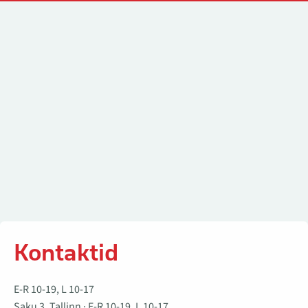
Kontaktid
Kontaktid
E-R 10-19, L 10-17
Saku 3, Tallinn · E-R 10-19, L 10-17