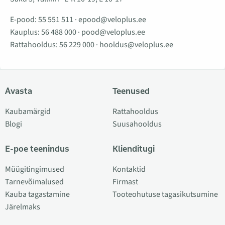
E-pood:
55 551 511
·
epood@veloplus.ee
Kauplus:
56 488 000
·
pood@veloplus.ee
Rattahooldus:
56 229 000
·
hooldus@veloplus.ee
Avasta
Teenused
Kaubamärgid
Rattahooldus
Blogi
Suusahooldus
E-poe teenindus
Klienditugi
Müügitingimused
Kontaktid
Tarnevõimalused
Firmast
Kauba tagastamine
Tooteohutuse tagasikutsumine
Järelmaks