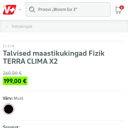
0
Rattakingad
FIZIK
Talvised maastikukingad Fizik
TERRA CLIMA X2
260,00 €
199,00 €
Värv:
Must
Suurus: