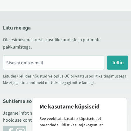
Liitu meiega
Ole esimesena kursis kasulike uudiste ja parimate
pakkumistega.
Tellin
Liitudes/Tellides nõustud Veloplus OÜ privaatsuspoliitika tingimustega.
Me ei jaga sinu andmeid mitte kellegagi mitte kunagi.
Suhtleme sotsiaalmeedias
Me kasutame küpsiseid
Jagame infot hea hinna kampaaniate, uute toodete ning
See veebisait kasutab küpsiseid, et
hoolduse kohta. Mõnikord teeme ka tooteülevaateid.
parandada üldist kasutajakogemust.