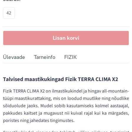
42
Lisan korvi
Ülevaade
Tarneinfo
FIZIK
Talvised maastikukingad Fizik TERRA CLIMA X2
Fizik TERRA CLIMA X2 on ilmastikukindel ja hingav all-mountain-
tüüpi maastikurattaking, mis on loodud muutlike ning nõudlike
sõiduolude jaoks. Mudel sobib kasutamiseks kolmel aastaajal,
pakkudes kaitset ja mugavust nii kuival rajal kui ka märgades,
poristes ning jahedates tingimustes.