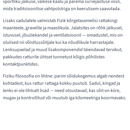
sportliku jäikuse, väikese kaalu ja parema survejaotuse viisil,
mida traditsioonilise vahtpolstriga on keerulisem saavutada.
Lisaks sadulatele valmistab Fizik kõrgetasemelisi rattakingi
maanteele, gravelile ja maastikule. Jalatsites on rõhk jäikusel,
istuvusel, jõuülekandel ja ventilatsioonil — omadustel, mis on
olulised nii võistlussõitjale kui ka nõudlikule harrastajale.
Lenksupaelad ja muud lisakomponendid täiendavad tervikut,
pakkudes ratturile ühtset tunnetust kõigis põhilistes
kontaktpunktides.
Fiziku filosoofia on lihtne: parim sõidukogemus algab nendest
kohtadest, kus rattur rattaga kokku puutub. Sadul, kingad ja
lenks ei ole lihtsalt lisad — need otsustavad, kas sõit on kiire,
mugav ja kontrollitud või muutub iga kilomeetriga koormavaks.