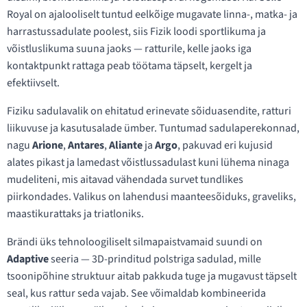
Royal on ajalooliselt tuntud eelkõige mugavate linna-, matka- ja
harrastussadulate poolest, siis Fizik loodi sportlikuma ja
võistluslikuma suuna jaoks — ratturile, kelle jaoks iga
kontaktpunkt rattaga peab töötama täpselt, kergelt ja
efektiivselt.
Fiziku sadulavalik on ehitatud erinevate sõiduasendite, ratturi
liikuvuse ja kasutusalade ümber. Tuntumad sadulaperekonnad,
nagu
Arione
,
Antares
,
Aliante
ja
Argo
, pakuvad eri kujusid
alates pikast ja lamedast võistlussadulast kuni lühema ninaga
mudeliteni, mis aitavad vähendada survet tundlikes
piirkondades. Valikus on lahendusi maanteesõiduks, graveliks,
maastikurattaks ja triatloniks.
Brändi üks tehnoloogiliselt silmapaistvamaid suundi on
Adaptive
seeria — 3D-prinditud polstriga sadulad, mille
tsoonipõhine struktuur aitab pakkuda tuge ja mugavust täpselt
seal, kus rattur seda vajab. See võimaldab kombineerida