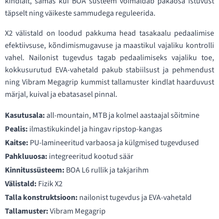
kindlalt, samas kui BOA süsteem võimaldab päkaosa istuvust
täpselt ning väikeste sammudega reguleerida.
X2 välistald on loodud pakkuma head tasakaalu pedaalimise
efektiivsuse, kõndimismugavuse ja maastikul vajaliku kontrolli
vahel. Nailonist tugevdus tagab pedaalimiseks vajaliku toe,
kokkusurutud EVA-vahetald pakub stabiilsust ja pehmendust
ning Vibram Megagrip kummist tallamuster kindlat haarduvust
märjal, kuival ja ebatasasel pinnal.
Kasutusala:
all-mountain, MTB ja kolmel aastaajal sõitmine
Pealis:
ilmastikukindel ja hingav ripstop-kangas
Kaitse:
PU-lamineeritud varbaosa ja külgmised tugevdused
Pahkluuosa:
integreeritud kootud säär
Kinnitussüsteem:
BOA L6 rullik ja takjarihm
Välistald:
Fizik X2
Talla konstruktsioon:
nailonist tugevdus ja EVA-vahetald
Tallamuster:
Vibram Megagrip