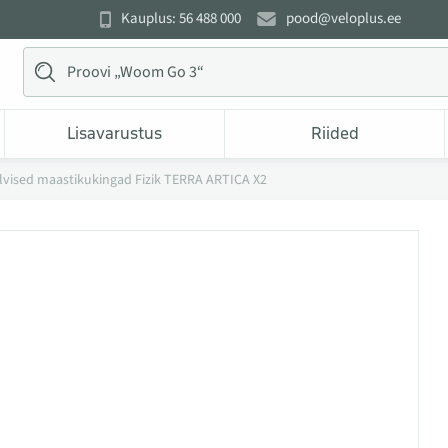
Kauplus: 56 488 000
pood@veloplus.ee
Lisavarustus
Riided
lvised maastikukingad Fizik TERRA ARTICA X2