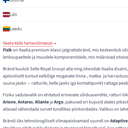
Soome
Läti
Leedu
Vaata kõiki tarnevõimalusi
Fizik
on Itaalia premium-klassi jalgrattabränd, mis keskendub sõi
lenksupaeltele ja muudele komponentidele, mis määravad otsesel
Bränd kuulub Selle Royal Groupi alla ning ühendab Itaalia disain
ajalooliselt tuntud eelkõige mugavate linna-, matka- ja harrastuss
suuna jaoks — ratturile, kelle jaoks iga kontaktpunkt rattaga peab 
Fiziku sadulavalik on ehitatud erinevate sõiduasendite, ratturi
Arione
,
Antares
,
Aliante
ja
Argo
, pakuvad eri kujusid alates pika
aitavad vähendada survet tundlikes piirkondades. Valikus on lahe
Brändi üks tehnoloogiliselt silmapaistvamaid suundi on
Adaptive