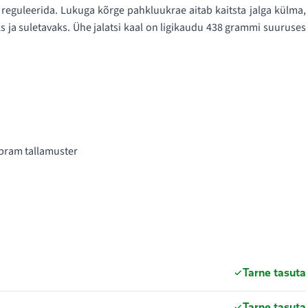
elt reguleerida. Lukuga kõrge pahkluukrae aitab kaitsta jalga külma,
 ja suletavaks. Ühe jalatsi kaal on ligikaudu 438 grammi suuruses
ibram tallamuster
Tarne tasuta
Tarne tasuta