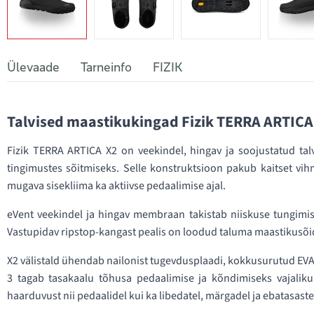
Ülevaade
Tarneinfo
FIZIK
Talvised maastikukingad Fizik TERRA ARTICA
Fizik TERRA ARTICA X2 on veekindel, hingav ja soojustatud ta
tingimustes sõitmiseks. Selle konstruktsioon pakub kaitset vih
mugava sisekliima ka aktiivse pedaalimise ajal.
eVent veekindel ja hingav membraan takistab niiskuse tungimist 
Vastupidav ripstop-kangast pealis on loodud taluma maastikusõidu
X2 välistald ühendab nailonist tugevdusplaadi, kokkusurutud EVA
3 tagab tasakaalu tõhusa pedaalimise ja kõndimiseks vajali
haarduvust nii pedaalidel kui ka libedatel, märgadel ja ebatasast