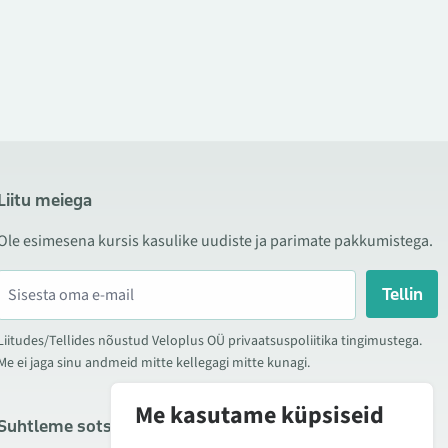
Liitu meiega
Ole esimesena kursis kasulike uudiste ja parimate pakkumistega.
Tellin
Liitudes/Tellides nõustud Veloplus OÜ privaatsuspoliitika tingimustega.
Me ei jaga sinu andmeid mitte kellegagi mitte kunagi.
Me kasutame küpsiseid
Suhtleme sotsiaalmeedias