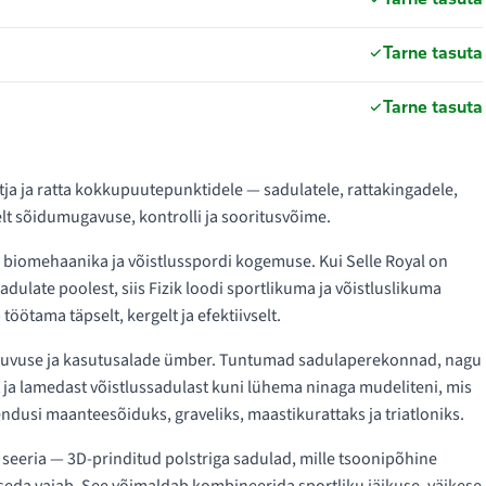
Tarne tasuta
Tarne tasuta
tja ja ratta kokkupuutepunktidele — sadulatele, rattakingadele,
t sõidumugavuse, kontrolli ja sooritusvõime.
i, biomehaanika ja võistlusspordi kogemuse. Kui Selle Royal on
adulate poolest, siis Fizik loodi sportlikuma ja võistluslikuma
töötama täpselt, kergelt ja efektiivselt.
 liikuvuse ja kasutusalade ümber. Tuntumad sadulaperekonnad, nagu
st ja lamedast võistlussadulast kuni lühema ninaga mudeliteni, mis
ndusi maanteesõiduks, graveliks, maastikurattaks ja triatloniks.
seeria — 3D-prinditud polstriga sadulad, mille tsoonipõhine