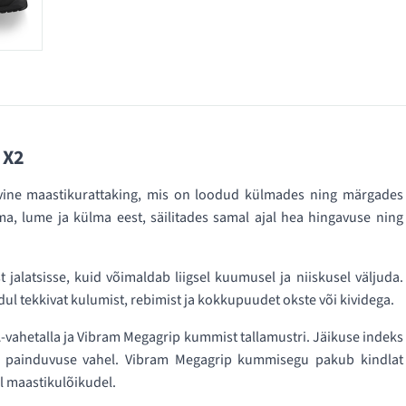
 X2
lvine maastikurattaking, mis on loodud külmades ning märgades
ma, lume ja külma eest, säilitades samal ajal hea hingavuse ning
jalatsisse, kuid võimaldab liigsel kuumusel ja niiskusel väljuda.
l tekkivat kulumist, rebimist ja kokkupuudet okste või kividega.
-vahetalla ja Vibram Megagrip kummist tallamustri. Jäikuse indeks
ku painduvuse vahel. Vibram Megagrip kummisegu pakub kindlat
el maastikulõikudel.