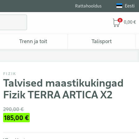
Eesti
Rattahooldus
0
0,00 €
Trenn ja toit
Talisport
FIZIK
Talvised maastikukingad
Fizik TERRA ARTICA X2
290,00 €
185,00 €