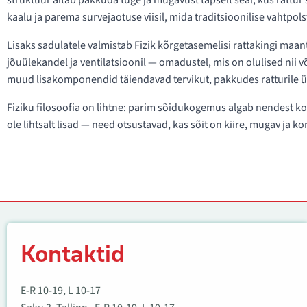
struktuur aitab pakkuda tuge ja mugavust täpselt seal, kus rattur
kaalu ja parema survejaotuse viisil, mida traditsioonilise vahtpol
Lisaks sadulatele valmistab Fizik kõrgetasemelisi rattakingi maante
jõuülekandel ja ventilatsioonil — omadustel, mis on olulised nii v
muud lisakomponendid täiendavad tervikut, pakkudes ratturile üh
Fiziku filosoofia on lihtne: parim sõidukogemus algab nendest koh
ole lihtsalt lisad — need otsustavad, kas sõit on kiire, mugav ja 
Kontaktid
Kontaktid
E-R 10-19, L 10-17