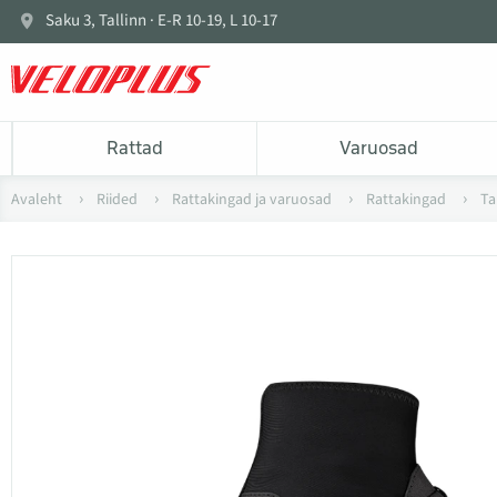
Saku 3, Tallinn · E-R 10-19, L 10-17
Rattad
Varuosad
Avaleht
Riided
Rattakingad ja varuosad
Rattakingad
Ta