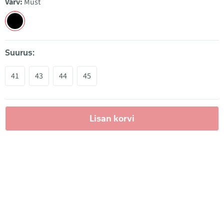
Värv:
Must
Suurus:
41
43
44
45
Lisan korvi