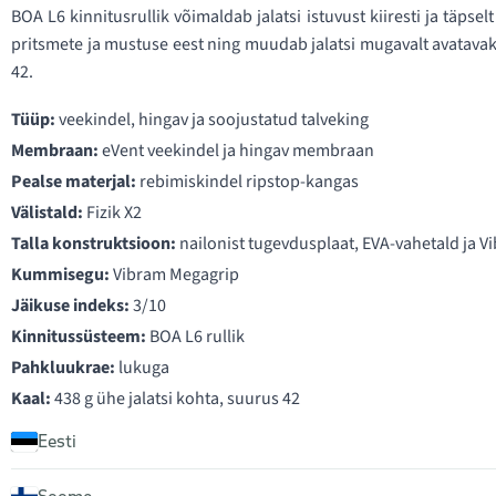
BOA L6 kinnitusrullik võimaldab jalatsi istuvust kiiresti ja täps
pritsmete ja mustuse eest ning muudab jalatsi mugavalt avatavaks
42.
Tüüp:
veekindel, hingav ja soojustatud talveking
Membraan:
eVent veekindel ja hingav membraan
Pealse materjal:
rebimiskindel ripstop-kangas
Välistald:
Fizik X2
Talla konstruktsioon:
nailonist tugevdusplaat, EVA-vahetald ja V
Kummisegu:
Vibram Megagrip
Jäikuse indeks:
3/10
Kinnitussüsteem:
BOA L6 rullik
Pahkluukrae:
lukuga
Kaal:
438 g ühe jalatsi kohta, suurus 42
Eesti