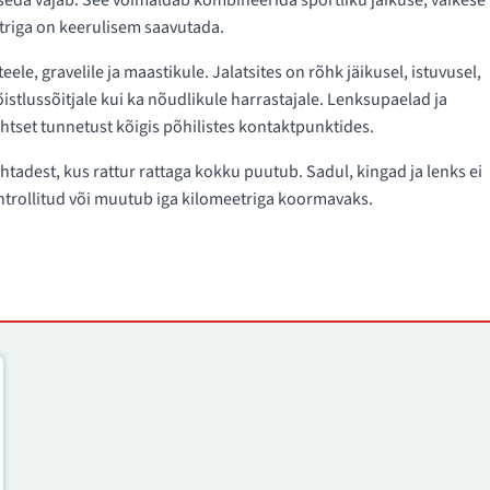
 seda vajab. See võimaldab kombineerida sportliku jäikuse, väikese
striga on keerulisem saavutada.
ele, gravelile ja maastikule. Jalatsites on rõhk jäikusel, istuvusel,
õistlussõitjale kui ka nõudlikule harrastajale. Lenksupaelad ja
tset tunnetust kõigis põhilistes kontaktpunktides.
tadest, kus rattur rattaga kokku puutub. Sadul, kingad ja lenks ei
kontrollitud või muutub iga kilomeetriga koormavaks.