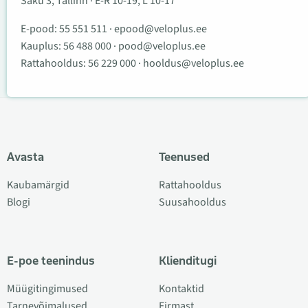
Saku 3, Tallinn · E-R 10-19, L 10-17
E-pood:
55 551 511
·
epood@veloplus.ee
Kauplus:
56 488 000
·
pood@veloplus.ee
Rattahooldus:
56 229 000
·
hooldus@veloplus.ee
Avasta
Teenused
Kaubamärgid
Rattahooldus
Blogi
Suusahooldus
E-poe teenindus
Klienditugi
Müügitingimused
Kontaktid
Tarnevõimalused
Firmast