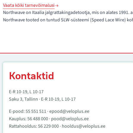
Vaata kõiki tarnevõimalusi
Northwave on Itaalia jalgrattakingadetootja, mis on alates 1991
Northwave tooted on tuntud SLW-süsteemi (Speed Lace Wire) koha
Kontaktid
Kontaktid
E-R 10-19, L 10-17
Saku 3, Tallinn · E-R 10-19, L 10-17
E-pood:
55 551 511
·
epood@veloplus.ee
Kauplus:
56 488 000
·
pood@veloplus.ee
Rattahooldus:
56 229 000
·
hooldus@veloplus.ee