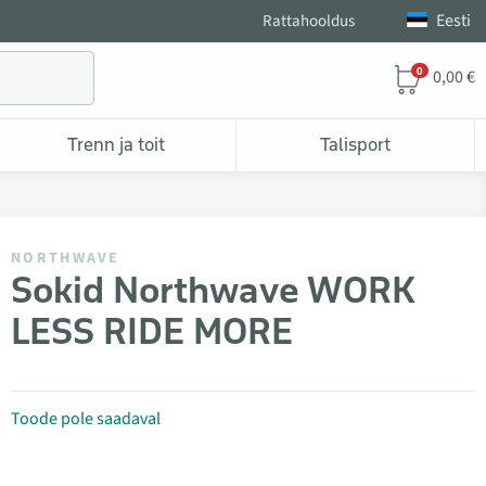
Eesti
Rattahooldus
0
0,00 €
Trenn ja toit
Talisport
NORTHWAVE
Sokid Northwave WORK
LESS RIDE MORE
Toode pole saadaval