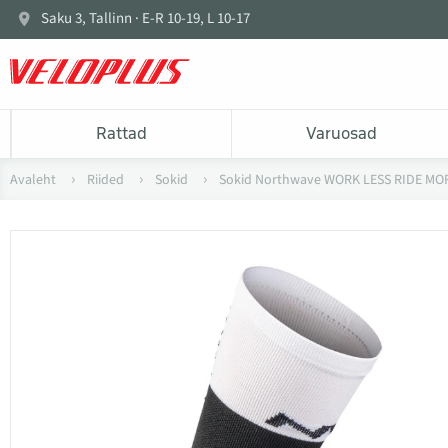
Saku 3, Tallinn · E-R 10-19, L 10-17
Rattad
Varuosad
Avaleht
Riided
Sokid
Sokid Northwave WORK LESS RIDE MO