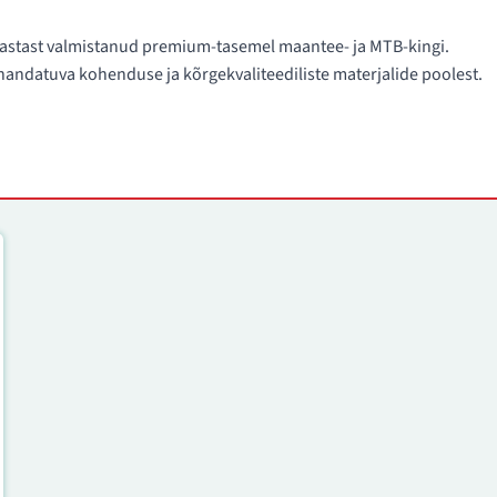
. aastast valmistanud premium-tasemel maantee- ja MTB-kingi.
ndatuva kohenduse ja kõrgekvaliteediliste materjalide poolest.