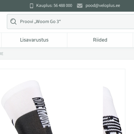
Kauplus: 56 488 000
pood@veloplus.ee
Lisavarustus
Riided
RE