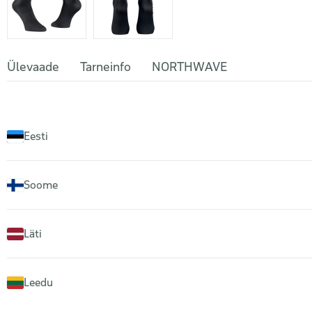
Ülevaade
Tarneinfo
NORTHWAVE
Eesti
Soome
Läti
Leedu