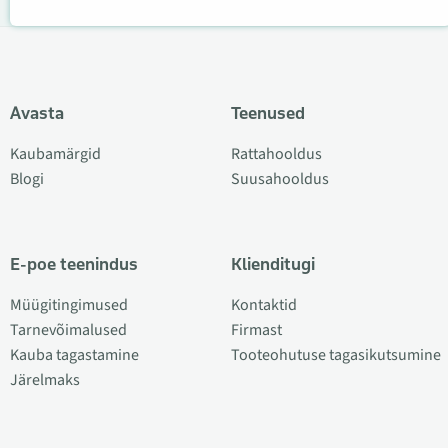
Avasta
Teenused
Kaubamärgid
Rattahooldus
Blogi
Suusahooldus
E-poe teenindus
Klienditugi
Müügitingimused
Kontaktid
Tarnevõimalused
Firmast
Kauba tagastamine
Tooteohutuse tagasikutsumine
Järelmaks