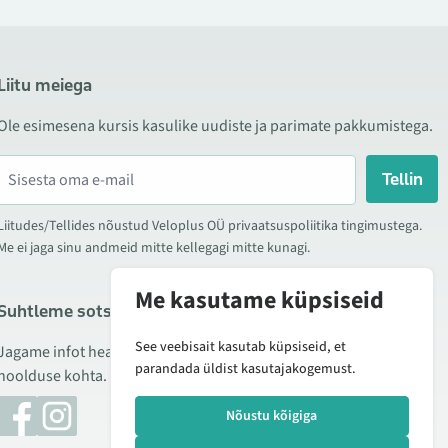
Liitu meiega
Ole esimesena kursis kasulike uudiste ja parimate pakkumistega.
Tellin
Liitudes/Tellides nõustud Veloplus OÜ privaatsuspoliitika tingimustega.
Me ei jaga sinu andmeid mitte kellegagi mitte kunagi.
Me kasutame küpsiseid
Suhtleme sotsiaalmeedias
See veebisait kasutab küpsiseid, et
Jagame infot hea hinna kampaaniate, uute toodete ning
parandada üldist kasutajakogemust.
hoolduse kohta. Mõnikord teeme ka tooteülevaateid.
Nõustu kõigiga