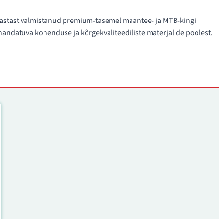
. aastast valmistanud premium-tasemel maantee- ja MTB-kingi.
ndatuva kohenduse ja kõrgekvaliteediliste materjalide poolest.