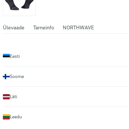
Ülevaade
Tarneinfo
NORTHWAVE
Eesti
Soome
Läti
Leedu