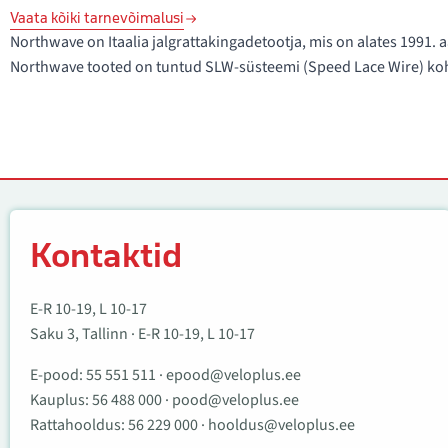
Vaata kõiki tarnevõimalusi
Northwave on Itaalia jalgrattakingadetootja, mis on alates 1991
Northwave tooted on tuntud SLW-süsteemi (Speed Lace Wire) koha
Kontaktid
Kontaktid
E-R 10-19, L 10-17
Saku 3, Tallinn · E-R 10-19, L 10-17
E-pood:
55 551 511
·
epood@veloplus.ee
Kauplus:
56 488 000
·
pood@veloplus.ee
Rattahooldus:
56 229 000
·
hooldus@veloplus.ee