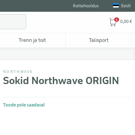
Eesti
Rattahooldus
0
0,00 €
Trenn ja toit
Talisport
NORTHWAVE
Sokid Northwave ORIGIN
Toode pole saadaval