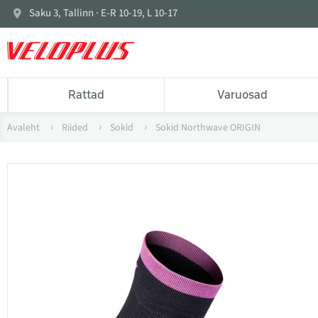
Saku 3, Tallinn · E-R 10-19, L 10-17
Rattad
Varuosad
Avaleht
Riided
Sokid
Sokid Northwave ORIGIN