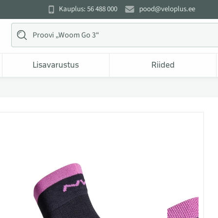
Kauplus: 56 488 000
pood@veloplus.ee
Lisavarustus
Riided