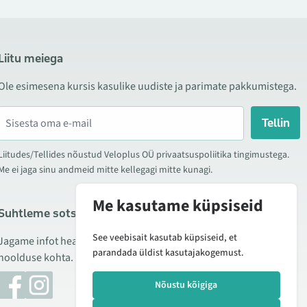
Liitu meiega
Ole esimesena kursis kasulike uudiste ja parimate pakkumistega.
Tellin
Liitudes/Tellides nõustud Veloplus OÜ privaatsuspoliitika tingimustega.
Me ei jaga sinu andmeid mitte kellegagi mitte kunagi.
Me kasutame küpsiseid
Suhtleme sotsiaalmeedias
See veebisait kasutab küpsiseid, et
Jagame infot hea hinna kampaaniate, uute toodete ning
parandada üldist kasutajakogemust.
hoolduse kohta. Mõnikord teeme ka tooteülevaateid.
Nõustu kõigiga