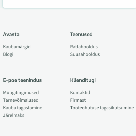
Avasta
Teenused
Kaubamärgid
Rattahooldus
Blogi
Suusahooldus
E-poe teenindus
Klienditugi
Müügitingimused
Kontaktid
Tarnevõimalused
Firmast
Kauba tagastamine
Tooteohutuse tagasikutsumine
Järelmaks