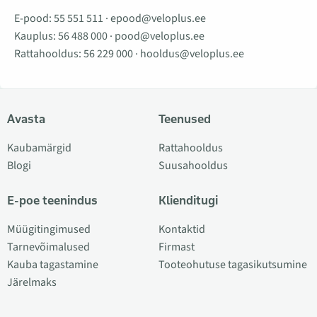
E-pood:
55 551 511
·
epood@veloplus.ee
Kauplus:
56 488 000
·
pood@veloplus.ee
Rattahooldus:
56 229 000
·
hooldus@veloplus.ee
Avasta
Teenused
Kaubamärgid
Rattahooldus
Blogi
Suusahooldus
E-poe teenindus
Klienditugi
Müügitingimused
Kontaktid
Tarnevõimalused
Firmast
Kauba tagastamine
Tooteohutuse tagasikutsumine
Järelmaks