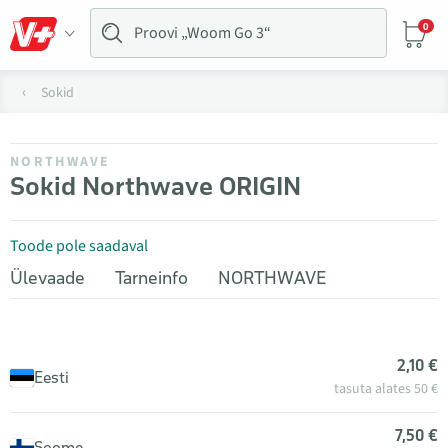
0
Sokid
NORTHWAVE
Sokid Northwave ORIGIN
Toode pole saadaval
Ülevaade
Tarneinfo
NORTHWAVE
2,10 €
Eesti
tasuta alates 50 €
7,50 €
Soome