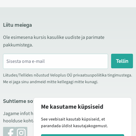
Liitu meiega
Ole esimesena kursis kasulike uudiste ja parimate
pakkumistega.
Tellin
Liitudes/Tellides nõustud Veloplus OÜ privaatsuspoliitika tingimustega.
Me ei jaga sinu andmeid mitte kellegagi mitte kunagi.
Suhtleme sotsiaalmeedias
Me kasutame küpsiseid
Jagame infot hea hinna kampaaniate, uute toodete ning
See veebisait kasutab küpsiseid, et
hoolduse kohta. Mõnikord teeme ka tooteülevaateid.
parandada üldist kasutajakogemust.