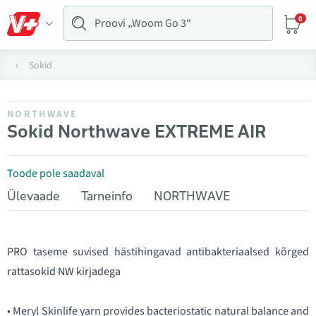
0
Sokid
NORTHWAVE
Sokid Northwave EXTREME AIR
Toode pole saadaval
Ülevaade
Tarneinfo
NORTHWAVE
PRO taseme suvised hästihingavad antibakteriaalsed kõrged
rattasokid NW kirjadega
• Meryl Skinlife yarn provides bacteriostatic natural balance and