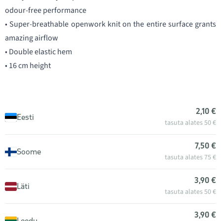
odour-free performance
• Super-breathable openwork knit on the entire surface grants
amazing airflow
• Double elastic hem
• 16 cm height
2,10 €
Eesti
tasuta alates 50 €
7,50 €
Soome
tasuta alates 75 €
3,90 €
Läti
tasuta alates 50 €
3,90 €
Leedu