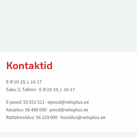
Kontaktid
E-R 10-19, L 10-17
Saku 3, Tallinn · E-R 10-19, L 10-17
E-pood:
55 551 511
·
epood@veloplus.ee
Kauplus:
56 488 000
·
pood@veloplus.ee
Rattahooldus:
56 229 000
·
hooldus@veloplus.ee