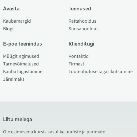
Avasta
Teenused
Kaubamärgid
Rattahooldus
Blogi
Suusahooldus
E-poe teenindus
Klienditugi
Müügitingimused
Kontaktid
Tarnevõimalused
Firmast
Kauba tagastamine
Tooteohutuse tagasikutsumine
Järelmaks
Liitu meiega
Ole esimesena kursis kasulike uudiste ja parimate