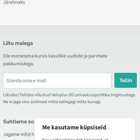
Järelmaks
Liitu meiega
Ole esimesena kursis kasulike uudiste ja parimate
pakkumistega.
Tellin
Liitudes/Tellides nõustud Veloplus OÜ privaatsuspoliitika tingimustega.
Me ei jaga sinu andmeid mitte kellegagi mitte kunagi.
Suhtleme sotsiaalmeedias
Me kasutame küpsiseid
Jagame infot hea hinna kampaaniate, uute toodete ning