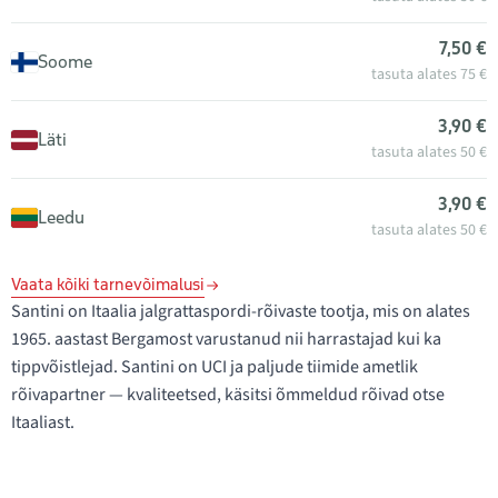
7,50 €
Soome
tasuta alates 75 €
3,90 €
Läti
tasuta alates 50 €
3,90 €
Leedu
tasuta alates 50 €
Vaata kõiki tarnevõimalusi
Santini on Itaalia jalgrattaspordi-rõivaste tootja, mis on alates
1965. aastast Bergamost varustanud nii harrastajad kui ka
tippvõistlejad. Santini on UCI ja paljude tiimide ametlik
rõivapartner — kvaliteetsed, käsitsi õmmeldud rõivad otse
Itaaliast.