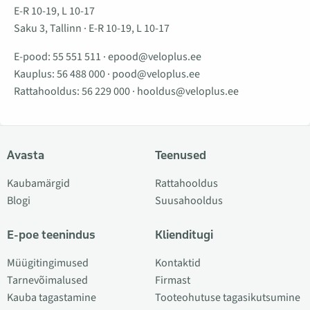
E-R 10-19, L 10-17
Saku 3, Tallinn · E-R 10-19, L 10-17
E-pood:
55 551 511
·
epood@veloplus.ee
Kauplus:
56 488 000
·
pood@veloplus.ee
Rattahooldus:
56 229 000
·
hooldus@veloplus.ee
Avasta
Teenused
Kaubamärgid
Rattahooldus
Blogi
Suusahooldus
E-poe teenindus
Klienditugi
Müügitingimused
Kontaktid
Tarnevõimalused
Firmast
Kauba tagastamine
Tooteohutuse tagasikutsumine