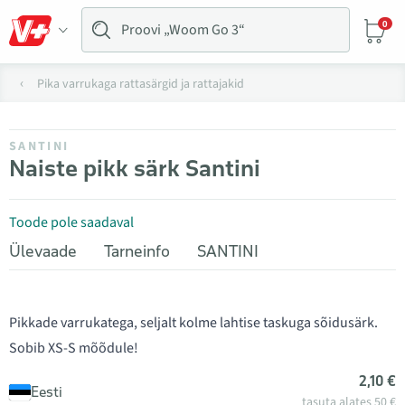
0
Pika varrukaga rattasärgid ja rattajakid
SANTINI
Naiste pikk särk Santini
Toode pole saadaval
Ülevaade
Tarneinfo
SANTINI
Pikkade varrukatega, seljalt kolme lahtise taskuga sõidusärk.
Sobib XS-S mõõdule!
2,10 €
Eesti
tasuta alates 50 €