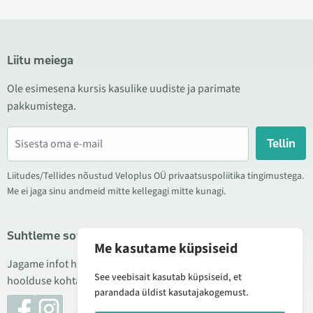
Liitu meiega
Ole esimesena kursis kasulike uudiste ja parimate
pakkumistega.
Tellin
Liitudes/Tellides nõustud Veloplus OÜ privaatsuspoliitika tingimustega.
Me ei jaga sinu andmeid mitte kellegagi mitte kunagi.
Suhtleme sotsiaalmeedias
Me kasutame küpsiseid
Jagame infot hea hinna kampaaniate, uute toodete ning
See veebisait kasutab küpsiseid, et
hoolduse kohta. Mõnikord teeme ka tooteülevaateid.
parandada üldist kasutajakogemust.