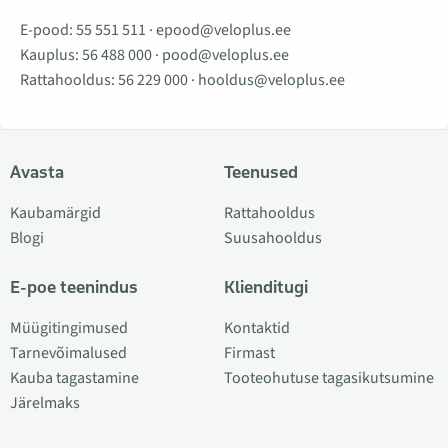
E-pood:
55 551 511
·
epood@veloplus.ee
Kauplus:
56 488 000
·
pood@veloplus.ee
Rattahooldus:
56 229 000
·
hooldus@veloplus.ee
Avasta
Teenused
Kaubamärgid
Rattahooldus
Blogi
Suusahooldus
E-poe teenindus
Klienditugi
Müügitingimused
Kontaktid
Tarnevõimalused
Firmast
Kauba tagastamine
Tooteohutuse tagasikutsumine
Järelmaks