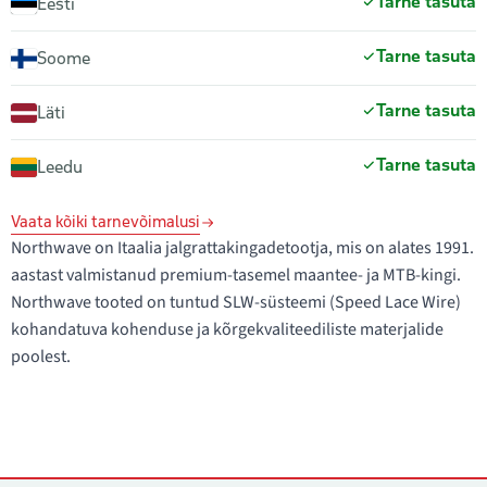
Tarne tasuta
Eesti
Tarne tasuta
Soome
Tarne tasuta
Läti
Tarne tasuta
Leedu
Vaata kõiki tarnevõimalusi
Northwave on Itaalia jalgrattakingadetootja, mis on alates 1991.
aastast valmistanud premium-tasemel maantee- ja MTB-kingi.
Northwave tooted on tuntud SLW-süsteemi (Speed Lace Wire)
kohandatuva kohenduse ja kõrgekvaliteediliste materjalide
poolest.