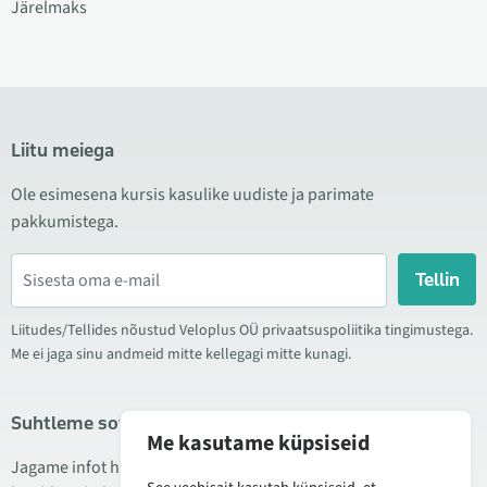
Järelmaks
Liitu meiega
Ole esimesena kursis kasulike uudiste ja parimate
pakkumistega.
Tellin
Liitudes/Tellides nõustud Veloplus OÜ privaatsuspoliitika tingimustega.
Me ei jaga sinu andmeid mitte kellegagi mitte kunagi.
Suhtleme sotsiaalmeedias
Me kasutame küpsiseid
Jagame infot hea hinna kampaaniate, uute toodete ning