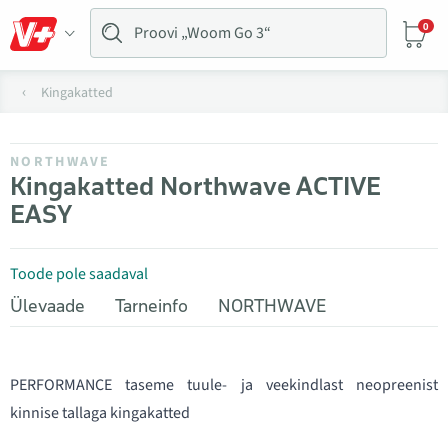
0
Kingakatted
NORTHWAVE
Kingakatted Northwave ACTIVE
EASY
Toode pole saadaval
Ülevaade
Tarneinfo
NORTHWAVE
PERFORMANCE taseme tuule- ja veekindlast neopreenist
kinnise tallaga kingakatted