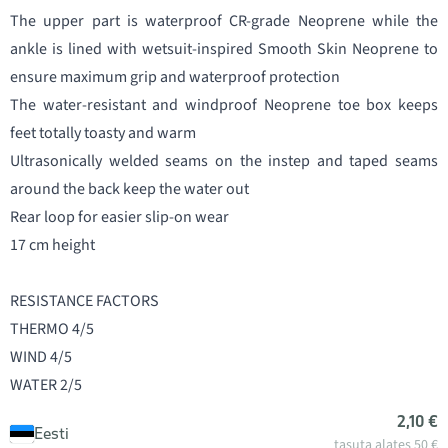
The upper part is waterproof CR-grade Neoprene while the
ankle is lined with wetsuit-inspired Smooth Skin Neoprene to
ensure maximum grip and waterproof protection
The water-resistant and windproof Neoprene toe box keeps
feet totally toasty and warm
Ultrasonically welded seams on the instep and taped seams
around the back keep the water out
Rear loop for easier slip-on wear
17 cm height
RESISTANCE FACTORS
THERMO 4/5
WIND 4/5
WATER 2/5
2,10 €
Eesti
tasuta alates 50 €