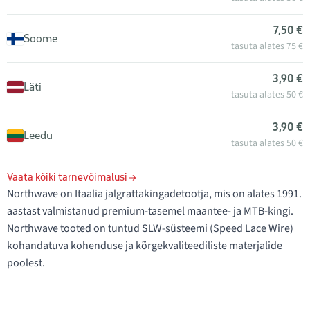
7,50 €
Soome
tasuta alates 75 €
3,90 €
Läti
tasuta alates 50 €
3,90 €
Leedu
tasuta alates 50 €
Vaata kõiki tarnevõimalusi
Northwave on Itaalia jalgrattakingadetootja, mis on alates 1991.
aastast valmistanud premium-tasemel maantee- ja MTB-kingi.
Northwave tooted on tuntud SLW-süsteemi (Speed Lace Wire)
kohandatuva kohenduse ja kõrgekvaliteediliste materjalide
poolest.