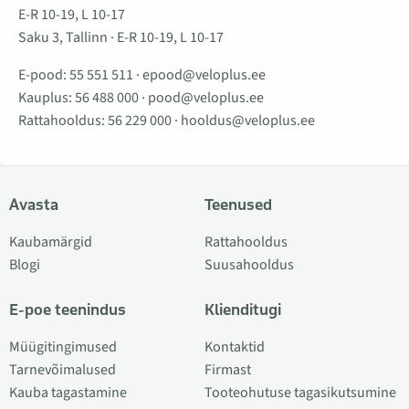
E-R 10-19, L 10-17
Saku 3, Tallinn · E-R 10-19, L 10-17
E-pood:
55 551 511
·
epood@veloplus.ee
Kauplus:
56 488 000
·
pood@veloplus.ee
Rattahooldus:
56 229 000
·
hooldus@veloplus.ee
Avasta
Teenused
Kaubamärgid
Rattahooldus
Blogi
Suusahooldus
E-poe teenindus
Klienditugi
Müügitingimused
Kontaktid
Tarnevõimalused
Firmast
Kauba tagastamine
Tooteohutuse tagasikutsumine