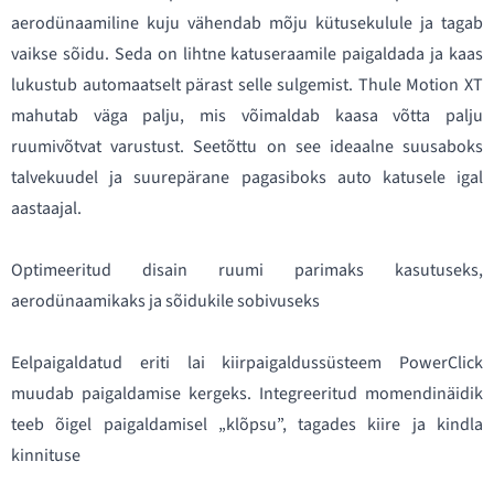
aerodünaamiline kuju vähendab mõju kütusekulule ja tagab
vaikse sõidu. Seda on lihtne katuseraamile paigaldada ja kaas
lukustub automaatselt pärast selle sulgemist. Thule Motion XT
mahutab väga palju, mis võimaldab kaasa võtta palju
ruumivõtvat varustust. Seetõttu on see ideaalne suusaboks
talvekuudel ja suurepärane pagasiboks auto katusele igal
aastaajal.
Optimeeritud disain ruumi parimaks kasutuseks,
aerodünaamikaks ja sõidukile sobivuseks
Eelpaigaldatud eriti lai kiirpaigaldussüsteem PowerClick
muudab paigaldamise kergeks. Integreeritud momendinäidik
teeb õigel paigaldamisel „klõpsu”, tagades kiire ja kindla
kinnituse