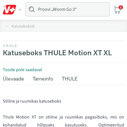
0
Katuseboksid
THULE
Katuseboks THULE Motion XT XL
Toode pole saadaval
Ülevaade
Tarneinfo
THULE
Stiilne ja ruumikas katuseboks
Thule Motion XT on stiilne ja ruumikas pagasiboks, mis on
kohandatud hõlpsaks kasutuseks. Optimeeritud