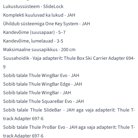
Lukustussüsteem - SlideLock
Komplekti kuuluvad ka lukud - JAH
Ühildub süsteemiga One Key System - JAH
Kandevõime (suusapaar) - 5–7
Kandevõime, lumelauad - 3-5
Maksimaalne suusapikkus - 200 cm
Suusahoidik - Vaja adapterit:
Thule Box Ski Carrier Adapter 694-
9
Sobib talale Thule WingBar Evo - JAH
Sobib talale Thule WingBar Edge - JAH
Sobib talale Thule WingBar - JAH
Sobib talale Thule SquareBar Evo - JAH
Sobib talale Thule SlideBar - JAH aga vaja adapterit:
Thule T-
track Adapter 697-6
Sobib talale Thule ProBar Evo - JAH aga vaja adapterit:
Thule T-
track Adapter 697-6