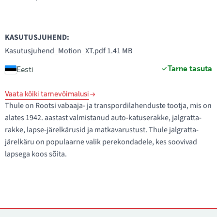
KASUTUSJUHEND:
Kasutusjuhend_Motion_XT.pdf
1.41 MB
Tarne tasuta
Eesti
Vaata kõiki tarnevõimalusi
Thule on Rootsi vabaaja- ja transpordilahenduste tootja, mis on
alates 1942. aastast valmistanud auto-katuserakke, jalgratta-
rakke, lapse-järelkärusid ja matkavarustust. Thule jalgratta-
järelkäru on populaarne valik perekondadele, kes soovivad
lapsega koos sõita.
Kontaktid