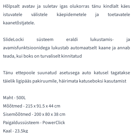
Hõlpsalt avatav ja suletav igas olukorras tänu kindlalt käes
istuvatele välistele käepidemetele ja toetavatele
kaanetõstjatele.
SlideLocki süsteem eraldi lukustamis- ja
avamisfunktsioonidega lukustab automaatselt kaane ja annab
teada, kui boks on turvaliselt kinnitatud
Tänu ettepoole suunatud asetusega auto katusel tagatakse
täielik ligipääs pakiruumile, häirimata katuseboksi kasutamist
Maht - 500L
Mõõtmed - 215 x 91.5 x 44 cm
Sisemõõtmed - 200 x 80 x 38 cm
Paigaldussüsteem - PowerClick
Kaal - 23.5kg