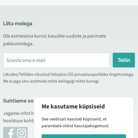
Liitu meiega
Ole esimesena kursis kasulike uudiste ja parimate
pakkumistega.
Tellin
Liitudes/Tellides nõustud Veloplus OÜ privaatsuspoliitika tingimustega.
Me ei jaga sinu andmeid mitte kellegagi mitte kunagi.
Suhtleme sotsiaalmeedias
Me kasutame küpsiseid
Jagame infot hea hinna kampaaniate, uute toodete ning
See veebisait kasutab küpsiseid, et
hoolduse kohta. Mõnikord teeme ka tooteülevaateid.
parandada üldist kasutajakogemust.