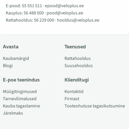
E-pood:
55 551 511
·
epood@veloplus.ee
Kauplus:
56 488 000
·
pood@veloplus.ee
Rattahooldus:
56 229 000
·
hooldus@veloplus.ee
Avasta
Teenused
Kaubamärgid
Rattahooldus
Blogi
Suusahooldus
E-poe teenindus
Klienditugi
Müügitingimused
Kontaktid
Tarnevõimalused
Firmast
Kauba tagastamine
Tooteohutuse tagasikutsumine
Järelmaks