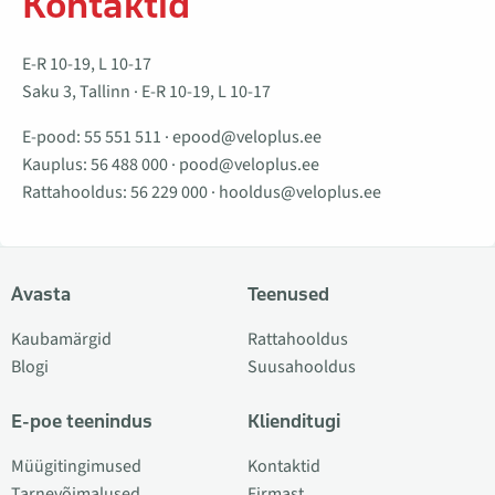
Kontaktid
E-R 10-19, L 10-17
Saku 3, Tallinn · E-R 10-19, L 10-17
E-pood:
55 551 511
·
epood@veloplus.ee
Kauplus:
56 488 000
·
pood@veloplus.ee
Rattahooldus:
56 229 000
·
hooldus@veloplus.ee
Avasta
Teenused
Kaubamärgid
Rattahooldus
Blogi
Suusahooldus
E-poe teenindus
Klienditugi
Müügitingimused
Kontaktid
Tarnevõimalused
Firmast