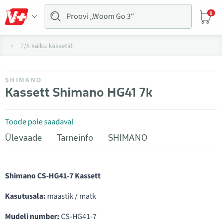
0
7/8 käiku kassetid
SHIMANO
Kassett Shimano HG41 7k
Toode pole saadaval
Ülevaade
Tarneinfo
SHIMANO
Shimano CS-HG41-7 Kassett
Kasutusala:
maastik / matk
Mudeli number:
CS-HG41-7