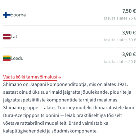
7,50 €
Soome
tasuta alates 75 €
3,90 €
Läti
tasuta alates 50 €
3,90 €
Leedu
tasuta alates 50 €
Vaata kõiki tarnevõimalusi
Shimano on Jaapani komponenditootja, mis on alates 1921.
aastast olnud üks suurimaid jalgratta jõuülekande, pidurite ja
jalgrattaspetsiifiliste komponentide tarnijaid maailmas.
Shimano gruppe — alates Tourney mudelist linnaratastele kuni
Dura-Ace tipppositsioonini — leiab praktiliselt iga tõsiselt
võetava rattabrändi mudelitelt. Bränd valmistab ka
kalapüügivahendeid ja sõudmiskomponente.