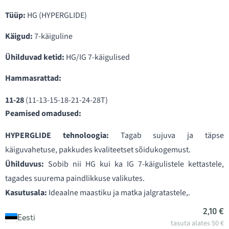
Tüüp:
HG (HYPERGLIDE)
Käigud:
7-käiguline
Ühilduvad ketid:
HG/IG 7-käigulised
Hammasrattad:
11-28
(11-13-15-18-21-24-28T)
Peamised omadused:
HYPERGLIDE tehnoloogia:
Tagab sujuva ja täpse
käiguvahetuse, pakkudes kvaliteetset sõidukogemust.
Ühilduvus:
Sobib nii HG kui ka IG 7-käigulistele kettastele,
tagades suurema paindlikkuse valikutes.
Kasutusala:
Ideaalne maastiku ja matka jalgratastele,.
2,10 €
Eesti
tasuta alates 50 €