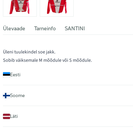
Ülevaade
Tarneinfo
SANTINI
Üleni tuulekindel soe jakk.
Sobib väiksemale M mõõdule või S mõõdule.
Eesti
Soome
Läti