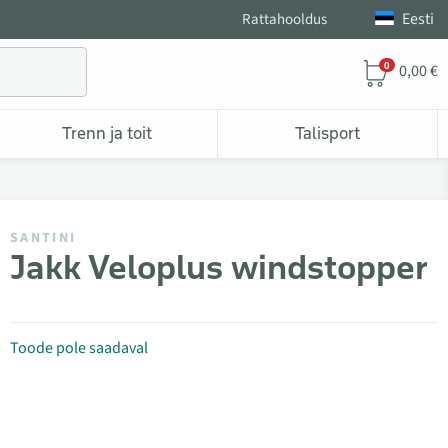
Eesti
Rattahooldus
0
0,00 €
Trenn ja toit
Talisport
SANTINI
Jakk Veloplus windstopper
Toode pole saadaval