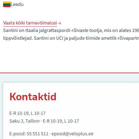
Leedu
Vaata kõiki tarnevõimalusi
Santini on Itaalia jalgrattaspordi-rõivaste tootja, mis on alates 1
tippvõistlejad. Santini on UCI ja paljude tiimide ametlik rõivapart
Kontaktid
Kontaktid
E-R 10-19, L 10-17
Saku 3, Tallinn · E-R 10-19, L 10-17
E-pood:
55 551 511
·
epood@veloplus.ee