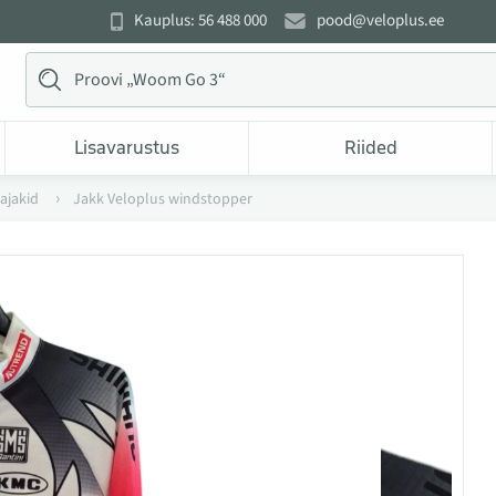
Kauplus: 56 488 000
pood@veloplus.ee
Lisavarustus
Riided
tajakid
Jakk Veloplus windstopper