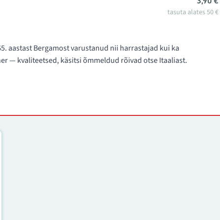
3,90 €
tasuta alates 50 €
965. aastast Bergamost varustanud nii harrastajad kui ka
ner — kvaliteetsed, käsitsi õmmeldud rõivad otse Itaaliast.