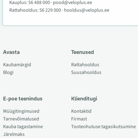
Kauplus:
56 488 000
·
pood@veloplus.ee
Rattahooldus:
56 229 000
·
hooldus@veloplus.ee
Avasta
Teenused
Kaubamärgid
Rattahooldus
Blogi
Suusahooldus
E-poe teenindus
Klienditugi
Müügitingimused
Kontaktid
Tarnevõimalused
Firmast
Kauba tagastamine
Tooteohutuse tagasikutsumine
Järelmaks