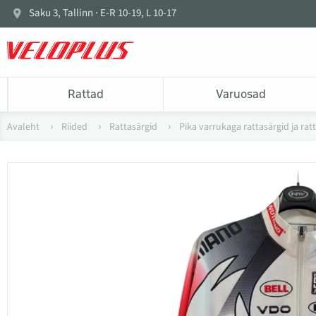
Saku 3, Tallinn · E-R 10-19, L 10-17
Rattad
Varuosad
Avaleht
Riided
Rattasärgid
Pika varrukaga rattasärgid ja rat