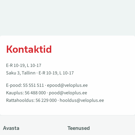
Kontaktid
E-R 10-19, L 10-17
Saku 3, Tallinn · E-R 10-19, L 10-17
E-pood:
55 551 511
·
epood@veloplus.ee
Kauplus:
56 488 000
·
pood@veloplus.ee
Rattahooldus:
56 229 000
·
hooldus@veloplus.ee
Avasta
Teenused