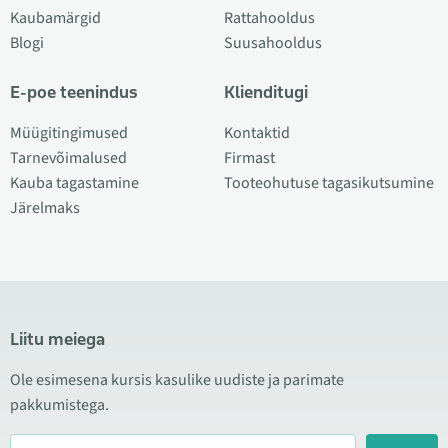
Kaubamärgid
Rattahooldus
Blogi
Suusahooldus
E-poe teenindus
Klienditugi
Müügitingimused
Kontaktid
Tarnevõimalused
Firmast
Kauba tagastamine
Tooteohutuse tagasikutsumine
Järelmaks
Liitu meiega
Ole esimesena kursis kasulike uudiste ja parimate
pakkumistega.