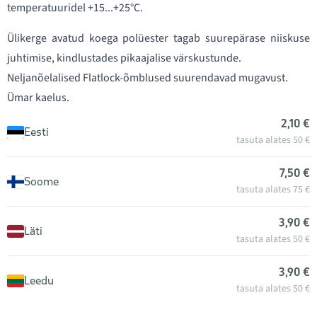
temperatuuridel +15...+25°C.
Ülikerge avatud koega polüester tagab suurepärase niiskuse
juhtimise, kindlustades pikaajalise värskustunde.
Neljanõelalised Flatlock-õmblused suurendavad mugavust.
Ümar kaelus.
2,10 €
Eesti
tasuta alates 50 €
7,50 €
Soome
tasuta alates 75 €
3,90 €
Läti
tasuta alates 50 €
3,90 €
Leedu
tasuta alates 50 €