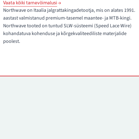
Vaata kõiki tarnevõimalusi
Northwave on Itaalia jalgrattakingadetootja, mis on alates 1991.
aastast valmistanud premium-tasemel maantee- ja MTB-kingi.
Northwave tooted on tuntud SLW-süsteemi (Speed Lace Wire)
kohandatuva kohenduse ja kõrgekvaliteediliste materjalide
poolest.
Kontaktid