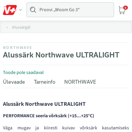
0
Alussärgid
NORTHWAVE
Alussärk Northwave ULTRALIGHT
Toode pole saadaval
Ülevaade
Tarneinfo
NORTHWAVE
Alussärk Northwave ULTRALIGHT
PERFORMANCE seeria võrksärk (+15...+25°C)
Väga mugav ja kiiresti kuivav võrksärk kasutamiseks