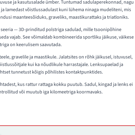
 liikuvuse ja kasutusalade ümber. Tuntumad sadulaperekonnad, nagu
st ja lamedast võistlussadulast kuni lühema ninaga mudeliteni, mis
ndusi maanteesõiduks, graveliks, maastikurattaks ja triatloniks.
seeria — 3D-prinditud polstriga sadulad, mille tsoonipõhine
 seda vajab. See võimaldab kombineerida sportliku jäikuse, väikese
striga on keerulisem saavutada.
ele, gravelile ja maastikule. Jalatsites on rõhk jäikusel, istuvusel,
õistlussõitjale kui ka nõudlikule harrastajale. Lenksupaelad ja
tset tunnetust kõigis põhilistes kontaktpunktides.
tadest, kus rattur rattaga kokku puutub. Sadul, kingad ja lenks ei
kontrollitud või muutub iga kilomeetriga koormavaks.