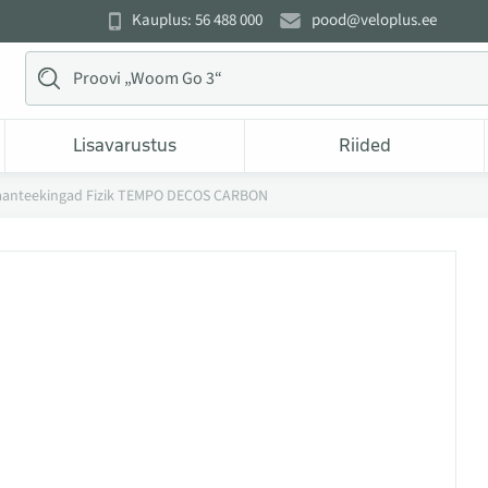
Kauplus: 56 488 000
pood@veloplus.ee
Lisavarustus
Riided
anteekingad Fizik TEMPO DECOS CARBON