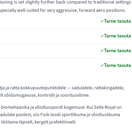
ioning is set slightly further back compared to traditional settings
ecially well-suited for very aggressive, forward aero positions.
Tarne tasuta
Tarne tasuta
Tarne tasuta
Tarne tasuta
tja ja ratta kokkupuutepunktidele — sadulatele, rattakingadele,
t sõidumugavuse, kontrolli ja sooritusvõime.
i, biomehaanika ja võistlusspordi kogemuse. Kui Selle Royal on
adulate poolest, siis Fizik loodi sportlikuma ja võistluslikuma
töötama täpselt, kergelt ja efektiivselt.