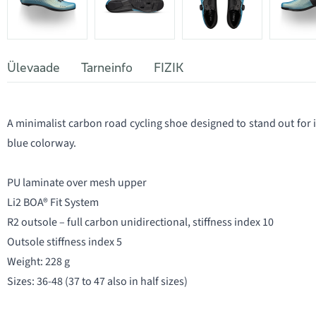
Ülevaade
Tarneinfo
FIZIK
A minimalist carbon road cycling shoe designed to stand out for i
blue colorway.
PU laminate over mesh upper
Li2 BOA® Fit System
R2 outsole – full carbon unidirectional, stiffness index 10
Outsole stiffness index 5
Weight: 228 g
Sizes: 36-48 (37 to 47 also in half sizes)