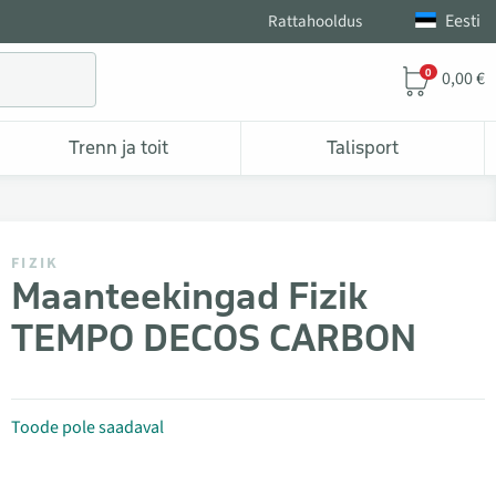
Eesti
Rattahooldus
0
0,00 €
Trenn ja toit
Talisport
FIZIK
Maanteekingad Fizik
TEMPO DECOS CARBON
Toode pole saadaval