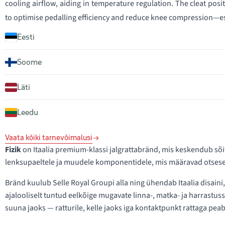
cooling airflow, aiding in temperature regulation. The cleat posit
to optimise pedalling efficiency and reduce knee compression—esp
Eesti
Soome
Läti
Leedu
Vaata kõiki tarnevõimalusi
Fizik
on Itaalia premium-klassi jalgrattabränd, mis keskendub sõi
lenksupaeltele ja muudele komponentidele, mis määravad otsesel
Bränd kuulub Selle Royal Groupi alla ning ühendab Itaalia disain
ajalooliselt tuntud eelkõige mugavate linna-, matka- ja harrastuss
suuna jaoks — ratturile, kelle jaoks iga kontaktpunkt rattaga peab 