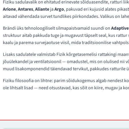
Fiziku sadulavalik on ehitatud erinevate sõiduasendite, ratturi
Arione
,
Antares
,
Aliante
ja
Argo
, pakuvad eri kujusid alates pika
aitavad vähendada survet tundlikes piirkondades. Valikus on lahe
Brändi üks tehnoloogiliselt silmapaistvamaid suundi on
Adaptive
struktuur aitab pakkuda tuge ja mugavust täpselt seal, kus rattur
kaalu ja parema survejaotuse viisil, mida traditsioonilise vahtpol
Lisaks sadulatele valmistab Fizik kõrgetasemelisi rattakingi maante
jõuülekandel ja ventilatsioonil — omadustel, mis on olulised nii v
muud lisakomponendid täiendavad tervikut, pakkudes ratturile üh
Fiziku filosoofia on lihtne: parim sõidukogemus algab nendest koh
ole lihtsalt lisad — need otsustavad, kas sõit on kiire, mugav ja 
Kontaktid