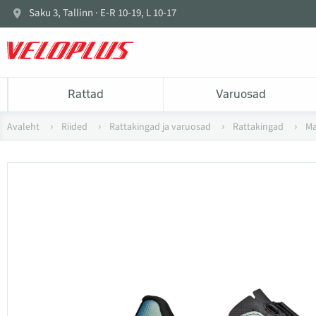
Saku 3, Tallinn · E-R 10-19, L 10-17
Rattad
Varuosad
Avaleht
Riided
Rattakingad ja varuosad
Rattakingad
Ma