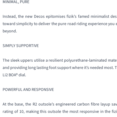
MINIMAL, PURE
Instead, the new Decos epitomises fizik’s famed minimalist desi
toward simplicity to deliver the pure road riding experience you 
beyond.
SIMPLY SUPPORTIVE
The sleek uppers utilise a resilient polyurethane-laminated mate
and providing long lasting foot support where it’s needed most. The
Li2 BOA® dial.
POWERFUL AND RESPONSIVE
At the base, the R2 outsole’s engineered carbon fibre layup save
rating of 10, making this outsole the most responsive in the fiz