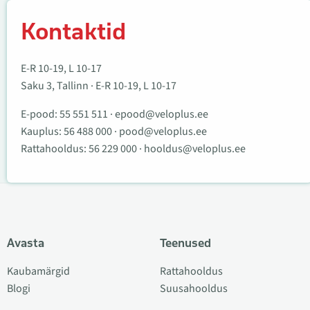
Kontaktid
E-R 10-19, L 10-17
Saku 3, Tallinn · E-R 10-19, L 10-17
E-pood:
55 551 511
·
epood@veloplus.ee
Kauplus:
56 488 000
·
pood@veloplus.ee
Rattahooldus:
56 229 000
·
hooldus@veloplus.ee
Avasta
Teenused
Kaubamärgid
Rattahooldus
Blogi
Suusahooldus