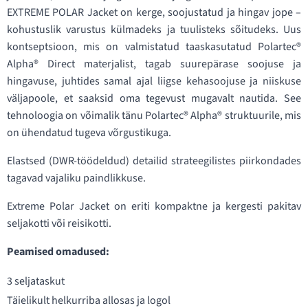
EXTREME POLAR Jacket on kerge, soojustatud ja hingav jope –
kohustuslik varustus külmadeks ja tuulisteks sõitudeks. Uus
kontseptsioon, mis on valmistatud taaskasutatud Polartec®
Alpha® Direct materjalist, tagab suurepärase soojuse ja
hingavuse, juhtides samal ajal liigse kehasoojuse ja niiskuse
väljapoole, et saaksid oma tegevust mugavalt nautida. See
tehnoloogia on võimalik tänu Polartec® Alpha® struktuurile, mis
on ühendatud tugeva võrgustikuga.
Elastsed (DWR-töödeldud) detailid strateegilistes piirkondades
tagavad vajaliku paindlikkuse.
Extreme Polar Jacket on eriti kompaktne ja kergesti pakitav
seljakotti või reisikotti.
Peamised omadused:
3 seljataskut
Täielikult helkurriba allosas ja logol