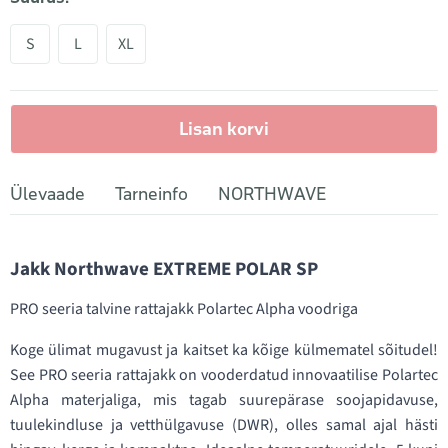
S
L
XL
Lisan korvi
Ülevaade
Tarneinfo
NORTHWAVE
Jakk Northwave EXTREME POLAR SP
PRO seeria talvine rattajakk Polartec Alpha voodriga
Koge ülimat mugavust ja kaitset ka kõige külmematel sõitudel!
See PRO seeria rattajakk on vooderdatud innovaatilise Polartec
Alpha materjaliga, mis tagab suurepärase soojapidavuse,
tuulekindluse ja vetthülgavuse (DWR), olles samal ajal hästi