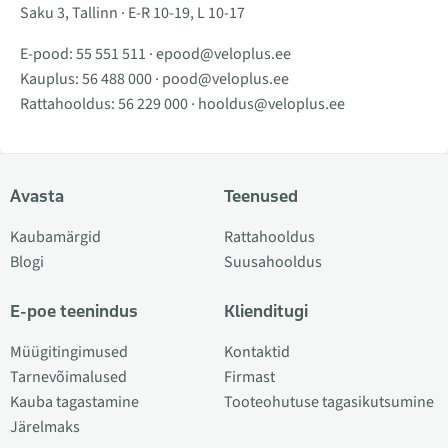
Saku 3, Tallinn · E-R 10-19, L 10-17
E-pood:
55 551 511
·
epood@veloplus.ee
Kauplus:
56 488 000
·
pood@veloplus.ee
Rattahooldus:
56 229 000
·
hooldus@veloplus.ee
Avasta
Teenused
Kaubamärgid
Rattahooldus
Blogi
Suusahooldus
E-poe teenindus
Klienditugi
Müügitingimused
Kontaktid
Tarnevõimalused
Firmast
Kauba tagastamine
Tooteohutuse tagasikutsumine
Järelmaks