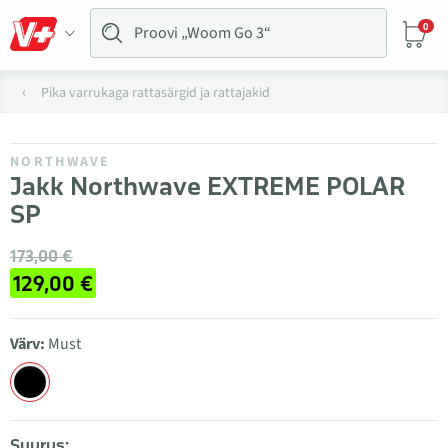
0
Pika varrukaga rattasärgid ja rattajakid
NORTHWAVE
Jakk Northwave EXTREME POLAR
SP
173,00 €
129,00 €
Värv:
Must
Suurus: