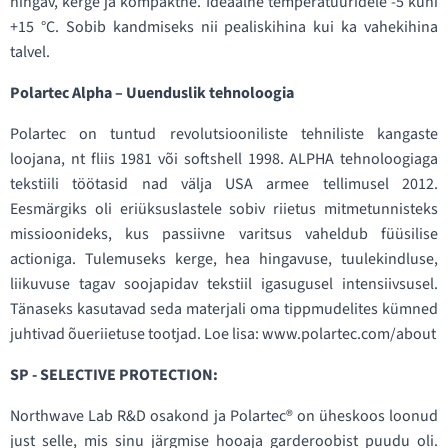
hingav, kerge ja kompaktne. Ideaalne temperatuuridele -5 kuni
+15 °C. Sobib kandmiseks nii pealiskihina kui ka vahekihina
talvel.
Polartec Alpha – Uuenduslik tehnoloogia
Polartec on tuntud revolutsiooniliste tehniliste kangaste
loojana, nt fliis 1981 või softshell 1998. ALPHA tehnoloogiaga
tekstiili töötasid nad välja USA armee tellimusel 2012.
Eesmärgiks oli eriüksuslastele sobiv riietus mitmetunnisteks
missioonideks, kus passiivne varitsus vaheldub füüsilise
actioniga. Tulemuseks kerge, hea hingavuse, tuulekindluse,
liikuvuse tagav soojapidav tekstiil igasugusel intensiivsusel.
Tänaseks kasutavad seda materjali oma tippmudelites kümned
juhtivad õueriietuse tootjad. Loe lisa: www.polartec.com/about
SP - SELECTIVE PROTECTION:
Northwave Lab R&D osakond ja Polartec® on üheskoos loonud
just selle, mis sinu järgmise hooaja garderoobist puudu oli.