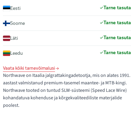
Tarne tasuta
Eesti
Tarne tasuta
Soome
Tarne tasuta
Läti
Tarne tasuta
Leedu
Vaata kõiki tarnevõimalusi
Northwave on Itaalia jalgrattakingadetootja, mis on alates 1991.
aastast valmistanud premium-tasemel maantee- ja MTB-kingi.
Northwave tooted on tuntud SLW-süsteemi (Speed Lace Wire)
kohandatuva kohenduse ja kõrgekvaliteediliste materjalide
poolest.