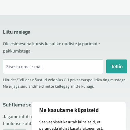
Liitu meiega
Ole esimesena kursis kasulike uudiste ja parimate
pakkumistega.
Tellin
Liitudes/Tellides nõustud Veloplus OÜ privaatsuspoliitika tingimustega.
Me ei jaga sinu andmeid mitte kellegagi mitte kunagi.
Suhtleme sotsiaalmeedias
Me kasutame küpsiseid
Jagame infot hea hinna kampaaniate, uute toodete ning
See veebisait kasutab küpsiseid, et
hoolduse kohta. Mõnikord teeme ka tooteülevaateid.
parandada üldist kasutajakogemust.