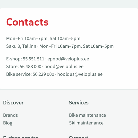
Contacts
Mon–Fri 10am–7pm, Sat 10am–5pm
Saku 3, Tallinn · Mon–Fri 10am–7pm, Sat 10am–5pm
E-shop:
55 551 511
·
epood@veloplus.ee
Store:
56 488 000
·
pood@veloplus.ee
Bike service:
56 229 000
·
hooldus@veloplus.ee
Discover
Services
Brands
Bike maintenance
Blog
Ski maintenance