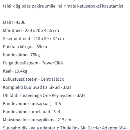
täielik ligipääs pakiruumile, häirimata katuseboksi kasutamist
Maht - 420L
Mõõtmed - 230 x 70 x 42.5 cm
Sisemõõtmed - 218 x 59 x 37 cm
Põiktala kõrgus - 39cm
Kandevõime - 75kg
Paigaldussüsteem - PowerClick
Kaal - 19.4kg
Lukustussüsteem - Central lock
Komplekti kuuluvad ka lukud - JAH
Ühildub süsteemiga One Key System - JAH
Kandevõime (suusapaar) - 3-5
Kandevõime, lumelauad - 3–4
Maksimaalne suusapikkus - 215 cm
Suusahoidik - Vaja adapterit:
Thule Box Ski Carrier Adapter 694-