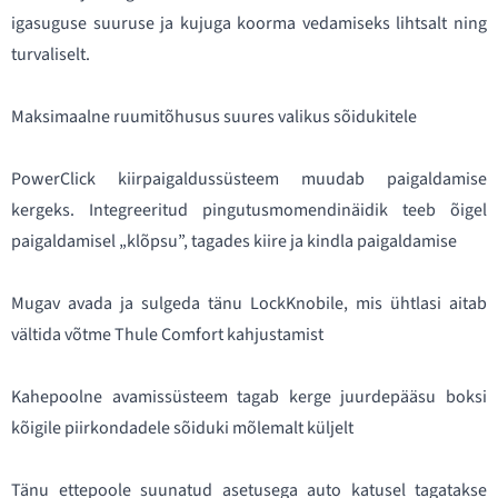
igasuguse suuruse ja kujuga koorma vedamiseks lihtsalt ning
turvaliselt.
Maksimaalne ruumitõhusus suures valikus sõidukitele
PowerClick kiirpaigaldussüsteem muudab paigaldamise
kergeks. Integreeritud pingutusmomendinäidik teeb õigel
paigaldamisel „klõpsu”, tagades kiire ja kindla paigaldamise
Mugav avada ja sulgeda tänu LockKnobile, mis ühtlasi aitab
vältida võtme Thule Comfort kahjustamist
Kahepoolne avamissüsteem tagab kerge juurdepääsu boksi
kõigile piirkondadele sõiduki mõlemalt küljelt
Tänu ettepoole suunatud asetusega auto katusel tagatakse