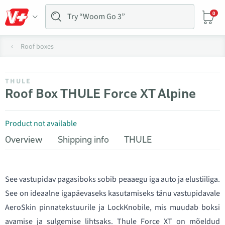
0
Roof boxes
THULE
Roof Box THULE Force XT Alpine
Product not available
Overview
Shipping info
THULE
See vastupidav pagasiboks sobib peaaegu iga auto ja elustiiliga.
See on ideaalne igapäevaseks kasutamiseks tänu vastupidavale
AeroSkin pinnatekstuurile ja LockKnobile, mis muudab boksi
avamise ja sulgemise lihtsaks. Thule Force XT on mõeldud