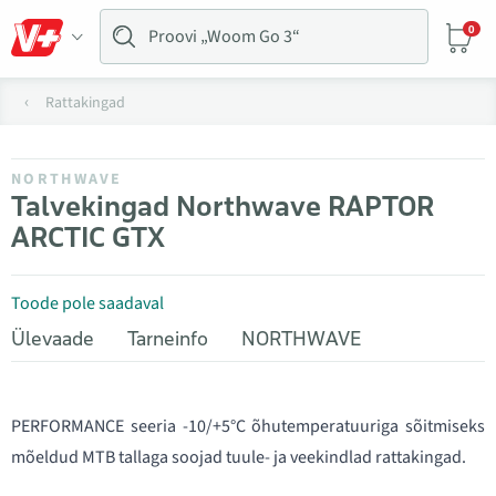
0
Rattakingad
NORTHWAVE
Talvekingad Northwave RAPTOR
ARCTIC GTX
Toode pole saadaval
Ülevaade
Tarneinfo
NORTHWAVE
PERFORMANCE seeria -10/+5°C õhutemperatuuriga sõitmiseks
mõeldud MTB tallaga soojad tuule- ja veekindlad rattakingad.