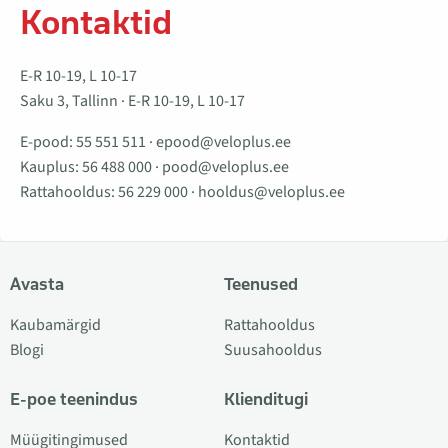
Kontaktid
E-R 10-19, L 10-17
Saku 3, Tallinn · E-R 10-19, L 10-17
E-pood:
55 551 511
·
epood@veloplus.ee
Kauplus:
56 488 000
·
pood@veloplus.ee
Rattahooldus:
56 229 000
·
hooldus@veloplus.ee
Avasta
Teenused
Kaubamärgid
Rattahooldus
Blogi
Suusahooldus
E-poe teenindus
Klienditugi
Müügitingimused
Kontaktid