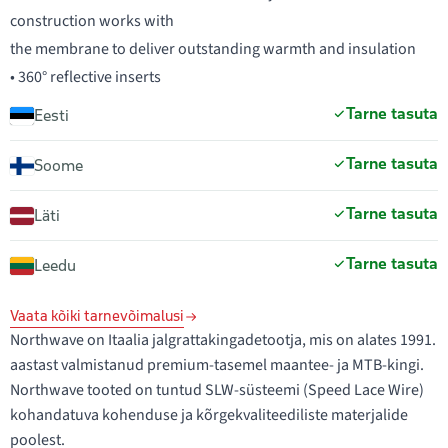
construction works with
the membrane to deliver outstanding warmth and insulation
• 360° reflective inserts
Tarne tasuta
Eesti
Tarne tasuta
Soome
Tarne tasuta
Läti
Tarne tasuta
Leedu
Vaata kõiki tarnevõimalusi
Northwave on Itaalia jalgrattakingadetootja, mis on alates 1991.
aastast valmistanud premium-tasemel maantee- ja MTB-kingi.
Northwave tooted on tuntud SLW-süsteemi (Speed Lace Wire)
kohandatuva kohenduse ja kõrgekvaliteediliste materjalide
poolest.