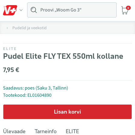
0
Pudelid ja veekotid
ELITE
Pudel Elite FLY TEX 550ml kollane
7,95 €
Saadavus: poes (Saku 3, Tallinn)
Tootekood: EL01604890
Lisan korvi
Ülevaade
Tarneinfo
ELITE