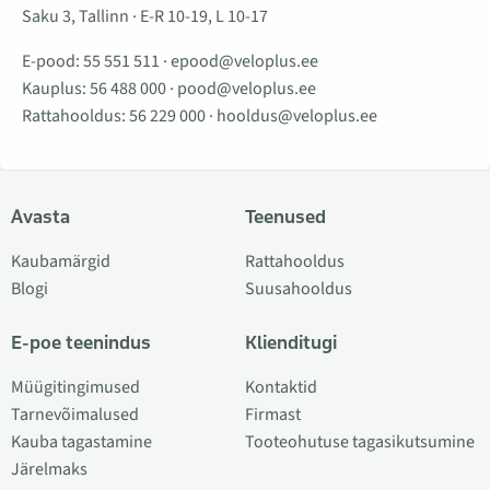
Saku 3, Tallinn · E-R 10-19, L 10-17
E-pood:
55 551 511
·
epood@veloplus.ee
Kauplus:
56 488 000
·
pood@veloplus.ee
Rattahooldus:
56 229 000
·
hooldus@veloplus.ee
Avasta
Teenused
Kaubamärgid
Rattahooldus
Blogi
Suusahooldus
E-poe teenindus
Klienditugi
Müügitingimused
Kontaktid
Tarnevõimalused
Firmast
Kauba tagastamine
Tooteohutuse tagasikutsumine
Järelmaks