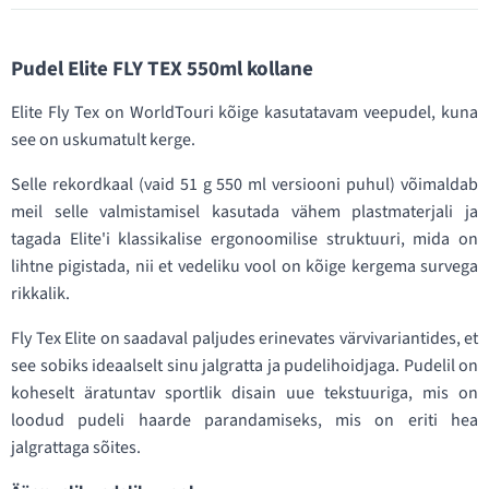
Pudel Elite FLY TEX 550ml kollane
Elite Fly Tex on WorldTouri kõige kasutatavam veepudel, kuna
see on uskumatult kerge.
Selle rekordkaal (vaid 51 g 550 ml versiooni puhul) võimaldab
meil selle valmistamisel kasutada vähem plastmaterjali ja
tagada Elite'i klassikalise ergonoomilise struktuuri, mida on
lihtne pigistada, nii et vedeliku vool on kõige kergema survega
rikkalik.
Fly Tex Elite on saadaval paljudes erinevates värvivariantides, et
see sobiks ideaalselt sinu jalgratta ja pudelihoidjaga. Pudelil on
koheselt äratuntav sportlik disain uue tekstuuriga, mis on
loodud pudeli haarde parandamiseks, mis on eriti hea
jalgrattaga sõites.