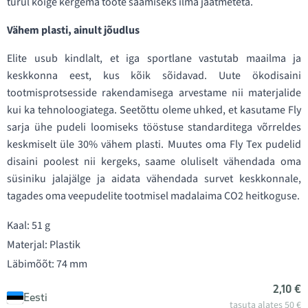
turul kõige kergema toote saamiseks ilma jäätmeteta.
Vähem plasti, ainult jõudlus
Elite usub kindlalt, et iga sportlane vastutab maailma ja
keskkonna eest, kus kõik sõidavad. Uute ökodisaini
tootmisprotsesside rakendamisega arvestame nii materjalide
kui ka tehnoloogiatega. Seetõttu oleme uhked, et kasutame Fly
sarja ühe pudeli loomiseks tööstuse standarditega võrreldes
keskmiselt üle 30% vähem plasti. Muutes oma Fly Tex pudelid
disaini poolest nii kergeks, saame oluliselt vähendada oma
süsiniku jalajälge ja aidata vähendada survet keskkonnale,
tagades oma veepudelite tootmisel madalaima CO2 heitkoguse.
Kaal: 51 g
Materjal: Plastik
Läbimõõt: 74 mm
2,10 €
Eesti
tasuta alates 50 €