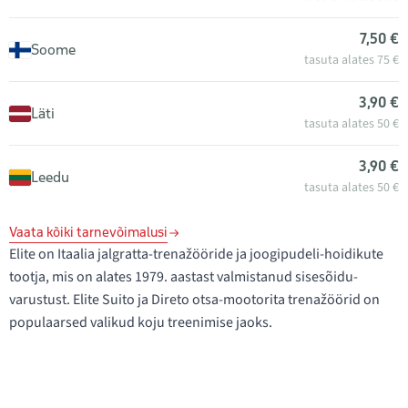
7,50 €
Soome
tasuta alates 75 €
3,90 €
Läti
tasuta alates 50 €
3,90 €
Leedu
tasuta alates 50 €
Vaata kõiki tarnevõimalusi
Elite on Itaalia jalgratta-trenažööride ja joogipudeli-hoidikute
tootja, mis on alates 1979. aastast valmistanud sisesõidu-
varustust. Elite Suito ja Direto otsa-mootorita trenažöörid on
populaarsed valikud koju treenimise jaoks.