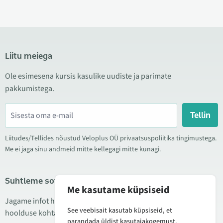
Liitu meiega
Ole esimesena kursis kasulike uudiste ja parimate
pakkumistega.
Tellin
Liitudes/Tellides nõustud Veloplus OÜ privaatsuspoliitika tingimustega.
Me ei jaga sinu andmeid mitte kellegagi mitte kunagi.
Suhtleme sotsiaalmeedias
Me kasutame küpsiseid
Jagame infot hea hinna kampaaniate, uute toodete ning
See veebisait kasutab küpsiseid, et
hoolduse kohta. Mõnikord teeme ka tooteülevaateid.
parandada üldist kasutajakogemust.