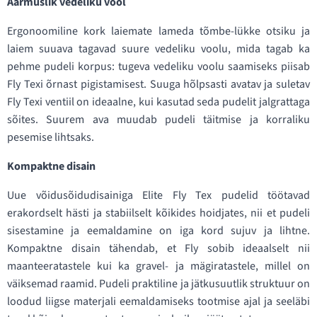
Äärmuslik vedeliku vool
Ergonoomiline kork laiemate lameda tõmbe-lükke otsiku ja
laiem suuava tagavad suure vedeliku voolu, mida tagab ka
pehme pudeli korpus: tugeva vedeliku voolu saamiseks piisab
Fly Texi õrnast pigistamisest. Suuga hõlpsasti avatav ja suletav
Fly Texi ventiil on ideaalne, kui kasutad seda pudelit jalgrattaga
sõites. Suurem ava muudab pudeli täitmise ja korraliku
pesemise lihtsaks.
Kompaktne disain
Uue võidusõidudisainiga Elite Fly Tex pudelid töötavad
erakordselt hästi ja stabiilselt kõikides hoidjates, nii et pudeli
sisestamine ja eemaldamine on iga kord sujuv ja lihtne.
Kompaktne disain tähendab, et Fly sobib ideaalselt nii
maanteeratastele kui ka gravel- ja mägiratastele, millel on
väiksemad raamid. Pudeli praktiline ja jätkusuutlik struktuur on
loodud liigse materjali eemaldamiseks tootmise ajal ja seeläbi