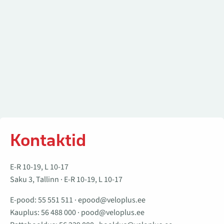
Kontaktid
E-R 10-19, L 10-17
Saku 3, Tallinn · E-R 10-19, L 10-17
E-pood:
55 551 511
·
epood@veloplus.ee
Kauplus:
56 488 000
·
pood@veloplus.ee