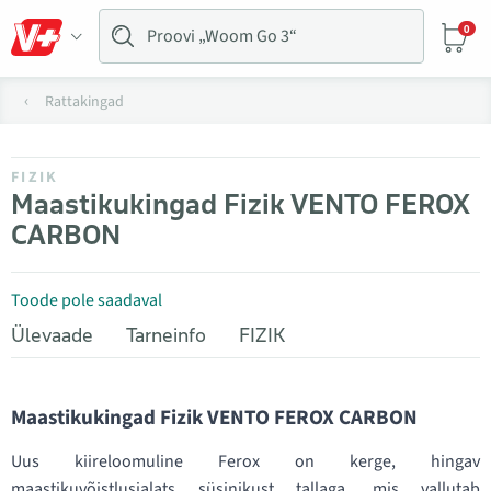
0
Rattakingad
FIZIK
Maastikukingad Fizik VENTO FEROX
CARBON
Toode pole saadaval
Ülevaade
Tarneinfo
FIZIK
Maastikukingad Fizik VENTO FEROX CARBON
Uus kiireloomuline Ferox on kerge, hingav
maastikuvõistlusjalats süsinikust tallaga, mis vallutab