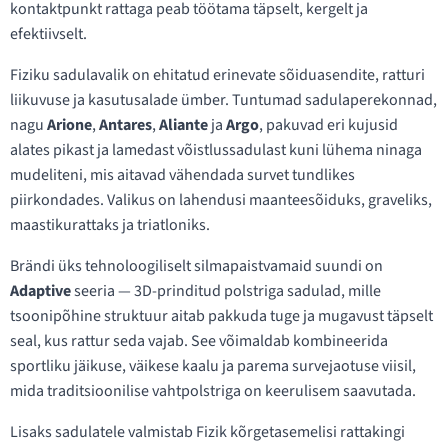
kontaktpunkt rattaga peab töötama täpselt, kergelt ja
efektiivselt.
Fiziku sadulavalik on ehitatud erinevate sõiduasendite, ratturi
liikuvuse ja kasutusalade ümber. Tuntumad sadulaperekonnad,
nagu
Arione
,
Antares
,
Aliante
ja
Argo
, pakuvad eri kujusid
alates pikast ja lamedast võistlussadulast kuni lühema ninaga
mudeliteni, mis aitavad vähendada survet tundlikes
piirkondades. Valikus on lahendusi maanteesõiduks, graveliks,
maastikurattaks ja triatloniks.
Brändi üks tehnoloogiliselt silmapaistvamaid suundi on
Adaptive
seeria — 3D-prinditud polstriga sadulad, mille
tsoonipõhine struktuur aitab pakkuda tuge ja mugavust täpselt
seal, kus rattur seda vajab. See võimaldab kombineerida
sportliku jäikuse, väikese kaalu ja parema survejaotuse viisil,
mida traditsioonilise vahtpolstriga on keerulisem saavutada.
Lisaks sadulatele valmistab Fizik kõrgetasemelisi rattakingi