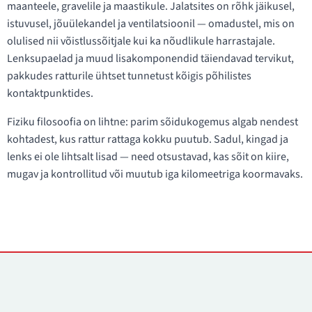
maanteele, gravelile ja maastikule. Jalatsites on rõhk jäikusel,
istuvusel, jõuülekandel ja ventilatsioonil — omadustel, mis on
olulised nii võistlussõitjale kui ka nõudlikule harrastajale.
Lenksupaelad ja muud lisakomponendid täiendavad tervikut,
pakkudes ratturile ühtset tunnetust kõigis põhilistes
kontaktpunktides.
Fiziku filosoofia on lihtne: parim sõidukogemus algab nendest
kohtadest, kus rattur rattaga kokku puutub. Sadul, kingad ja
lenks ei ole lihtsalt lisad — need otsustavad, kas sõit on kiire,
mugav ja kontrollitud või muutub iga kilomeetriga koormavaks.
Kontaktid