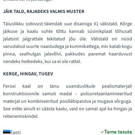
JÄIK TALD, RAJADEKS VALMIS MUSTER
Täiuslikku sobivust täiendab uue disainiga X1 välistald. Kõrge
jäikuse ja kaalu suhte tõttu kannab süsinikplaat tõhusalt
jalatsist jalgrattale tekitatud jõu üle. Välistald on nüüd
varustatud suurte naastudega ja kummikattega, mis katab kogu
pinna, sealhulgas jalavõlvi, pakkudes paremat haarduvust
nendeks hetkedeks, kui sa ei ole rattal.
KERGE, HINGAV, TUGEV
Feroxi kaal on tänu uuenduslikule pealismaterjali
konstruktsioonile samuti madal – polüuretaanlamineeritud
materjal on kombineeritud poolläbipaistva ja mugava võrguga.
See mitte ainult ei säästa kaalu, vaid on samal ajal ka hingav ja
rebenemiskindel.
Tarne tasuta
Eesti