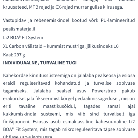
kruusateed, MTB rajad ja CX-rajad murrangulise kiirusega.
Vastupidav ja rebenemiskindel kootud võrk PU-lamineeritud
pealismaterjalil
Li2 BOA® Fit System
X1 Carbon välistald – kummist mustriga, jäikusindeks 10
Kaal: 297 g
INDIVIDUAALNE, TURVALINE TUGI
Kahekordse kinnitussüsteemiga on jalalaba pealseosa ja esiosa
eraldi reguleeritavad kohandatud ja turvalise sobivuse
tagamiseks. Jalalaba pealsel asuv Powerstrap pakub
erakordset jala fikseerimist kõrgel pedaalimissagedusel, mis on
eriti tavaline maastikusõidul, tagades samal ajal
kukkumiskindla süsteemi, mis viib sind turvaliselt iga
finišijooneni. Esiosas asub esmaklassiline kahesuunaline Li2
BOA® Fit System, mis tagab mikroreguleeritava täpse sobivuse
ühtlase surve jaotusega.