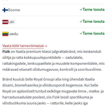
Tarne tasuta
Soome
Tarne tasuta
Läti
Tarne tasuta
Leedu
Vaata kõiki tarnevõimalusi
Fizik
on Itaalia premium-klassi jalgrattabränd, mis keskendub
sõitja ja ratta kokkupuutepunktidele — sadulatele,
rattakingadele, lenksupaeltele ja muudele komponentidele, mis
määravad otseselt sõidumugavuse, kontrolli ja sooritusvõime.
Bränd kuulub Selle Royal Groupi alla ning ühendab Itaalia
disaini, biomehaanika ja võistlusspordi kogemuse. Kui Selle
Royal on ajalooliselt tuntud eelkõige mugavate linna-, matka- ja
harrastussadulate poolest, siis Fizik loodi sportlikuma ja
võistluslikuma suuna jaoks — ratturile, kelle jaoks iga