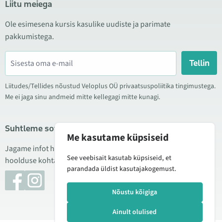
Liitu meiega
Ole esimesena kursis kasulike uudiste ja parimate
pakkumistega.
Tellin
Liitudes/Tellides nõustud Veloplus OÜ privaatsuspoliitika tingimustega.
Me ei jaga sinu andmeid mitte kellegagi mitte kunagi.
Suhtleme sotsiaalmeedias
Me kasutame küpsiseid
Jagame infot hea hinna kampaaniate, uute toodete ning
See veebisait kasutab küpsiseid, et
hoolduse kohta. Mõnikord teeme ka tooteülevaateid.
parandada üldist kasutajakogemust.
Nõustu kõigiga
Ainult olulised