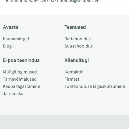
Rattahooldus:
56 229 000
·
hooldus@veloplus.ee
Avasta
Teenused
Kaubamärgid
Rattahooldus
Blogi
Suusahooldus
E-poe teenindus
Klienditugi
Müügitingimused
Kontaktid
Tarnevõimalused
Firmast
Kauba tagastamine
Tooteohutuse tagasikutsumine
Järelmaks