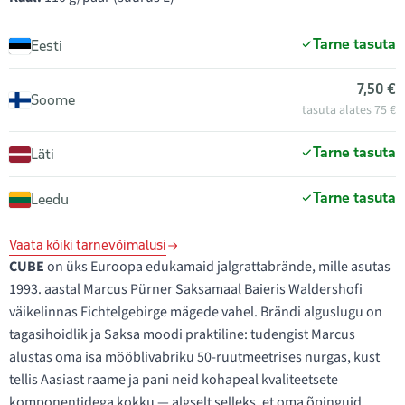
Tarne tasuta
Eesti
7,50 €
Soome
tasuta alates 75 €
Tarne tasuta
Läti
Tarne tasuta
Leedu
Vaata kõiki tarnevõimalusi
CUBE
on üks Euroopa edukamaid jalgrattabrände, mille asutas
1993. aastal Marcus Pürner Saksamaal Baieris Waldershofi
väikelinnas Fichtelgebirge mägede vahel. Brändi alguslugu on
tagasihoidlik ja Saksa moodi praktiline: tudengist Marcus
alustas oma isa mööblivabriku 50-ruutmeetrises nurgas, kust
tellis Aasiast raame ja pani neid kohapeal kvaliteetsete
komponentidega kokku — algselt selleks, et oma õpinguid