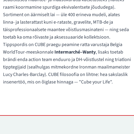
raami koormamine spurdiga ekvivalentsete jõududega).
Sortiment on äärmiselt lai — üle 400 erineva mudeli, alates
linna- ja lasterattast kuni e-rataste, gravelite, MTB-de ja
täisprofessionaalsete maantee võistlusmasinateni — ning seda
toetab ka oma rõivaste ja aksessuaaride kollektsioon.
Tippspordis on CUBE praegu peamine ratta varustaja Belgia
WorldTour-meeskonnale
Intermarché–Wanty
, lisaks toetab
brändi enda action team enduuro ja DH-võistlustel ning triatloni
tipptegijaid (sealhulgas mitmekordne Ironman maailmameister
Lucy Charles-Barclay). CUBE filosoofia on lihtne: hea sakslaslik
insenertöö, mis on õiglase hinnaga — "Cube your Life".
Kontaktid