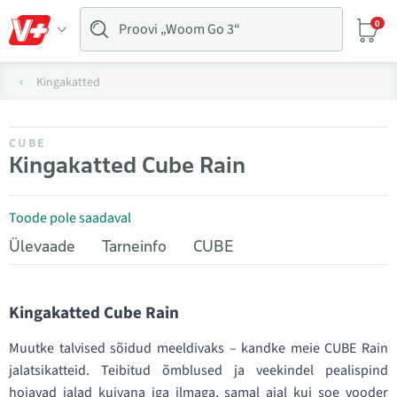
0
Kingakatted
CUBE
Kingakatted Cube Rain
Toode pole saadaval
Ülevaade
Tarneinfo
CUBE
Kingakatted Cube Rain
Muutke talvised sõidud meeldivaks – kandke meie CUBE Rain
jalatsikatteid. Teibitud õmblused ja veekindel pealispind
hoiavad jalad kuivana iga ilmaga, samal ajal kui soe vooder