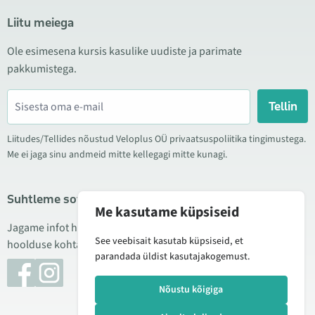
Liitu meiega
Ole esimesena kursis kasulike uudiste ja parimate
pakkumistega.
Tellin
Liitudes/Tellides nõustud Veloplus OÜ privaatsuspoliitika tingimustega.
Me ei jaga sinu andmeid mitte kellegagi mitte kunagi.
Suhtleme sotsiaalmeedias
Me kasutame küpsiseid
Jagame infot hea hinna kampaaniate, uute toodete ning
See veebisait kasutab küpsiseid, et
hoolduse kohta. Mõnikord teeme ka tooteülevaateid.
parandada üldist kasutajakogemust.
Nõustu kõigiga