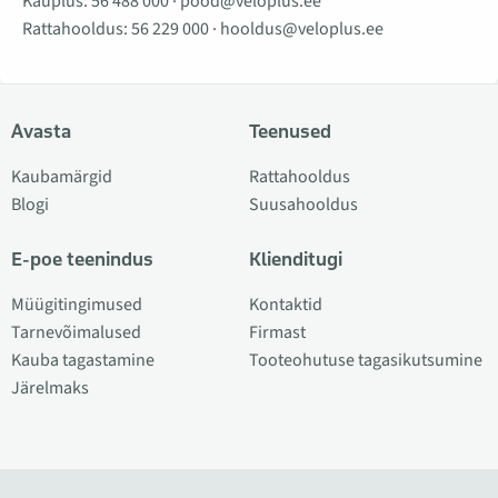
Kauplus:
56 488 000
·
pood@veloplus.ee
Rattahooldus:
56 229 000
·
hooldus@veloplus.ee
Avasta
Teenused
Kaubamärgid
Rattahooldus
Blogi
Suusahooldus
E-poe teenindus
Klienditugi
Müügitingimused
Kontaktid
Tarnevõimalused
Firmast
Kauba tagastamine
Tooteohutuse tagasikutsumine
Järelmaks