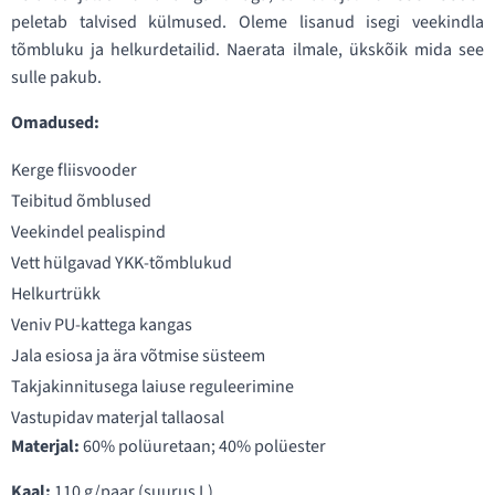
peletab talvised külmused. Oleme lisanud isegi veekindla
tõmbluku ja helkurdetailid. Naerata ilmale, ükskõik mida see
sulle pakub.
Omadused:
Kerge fliisvooder
Teibitud õmblused
Veekindel pealispind
Vett hülgavad YKK-tõmblukud
Helkurtrükk
Veniv PU-kattega kangas
Jala esiosa ja ära võtmise süsteem
Takjakinnitusega laiuse reguleerimine
Vastupidav materjal tallaosal
Materjal:
60% polüuretaan; 40% polüester
Kaal:
110 g/paar (suurus L)