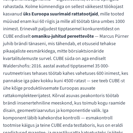
rahastada. Kolme kümnendiga on sellest väikesest töökojast
kasvanud
üks Euroopa suurimaid rattatootjaid
, mille tooted
müüvad enam kui 60 riigis ja mille all töötab täna umbes 1000
inimest. Erinevalt paljudest tipptasemel konkurentidest on
CUBE endiselt
omaniku-juhitud pereettevõte
— Marcus Pürner
juhib brändi tänaseni, mis tähendab, et otsuseid tehakse
pikaajaliste eesmärkidega, mitte börsiaktsionäride
kvartalitulemuste survel. CUBE süda on aga endiselt
Waldershofis: 2016. aastal avatud tipptasemel 35 000-
ruutmeetrises tehases töötab kahes vahetuses 600 inimest, kes
pannakse iga päev kokku kuni 4500 ratast — see teeb CUBE-st
ühe kõige produktiivsemate Euroopas asuvate
rattakomplekteerijatest. Kõrval asuvas peakontoris töötab
brändi insenertehniline meeskond, kus toimub kogu raamide
disain, geomeetriaarvutus ja komponentide valik. Iga
komponent läbib kahekordse kontrolli — esmakontroll
tootmise käigus ja teine CUBE enda testlaboris, kus on eraldi
seadistused maantee- ja maastikuratta katsetusteks (näiteks