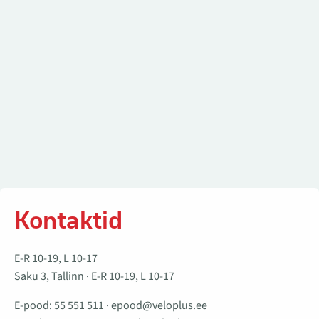
Kontaktid
E-R 10-19, L 10-17
Saku 3, Tallinn · E-R 10-19, L 10-17
E-pood:
55 551 511
·
epood@veloplus.ee