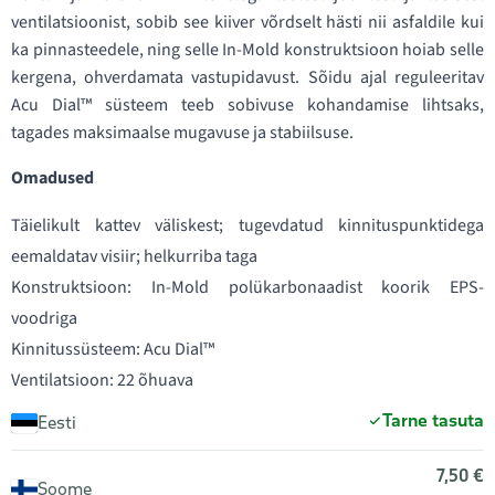
ventilatsioonist, sobib see kiiver võrdselt hästi nii asfaldile kui
ka pinnasteedele, ning selle In-Mold konstruktsioon hoiab selle
kergena, ohverdamata vastupidavust. Sõidu ajal reguleeritav
Acu Dial™ süsteem teeb sobivuse kohandamise lihtsaks,
tagades maksimaalse mugavuse ja stabiilsuse.
Omadused
Täielikult kattev väliskest; tugevdatud kinnituspunktidega
eemaldatav visiir; helkurriba taga
Konstruktsioon: In-Mold polükarbonaadist koorik EPS-
voodriga
Kinnitussüsteem: Acu Dial™
Ventilatsioon: 22 õhuava
Tarne tasuta
Eesti
7,50 €
Soome