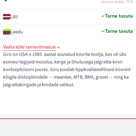
tasuta alates 75 €
Tarne tasuta
Läti
Tarne tasuta
Leedu
Vaata kõiki tarnevõimalusi
Giro on USA-s 1985. aastal asutatud kiivrite tootja, kes oli üks
esimesi tegijaid moodsa, kerge ja õhutusega jalgratta-kiivri
kontseptsiooni juures. Giro toodab tippkvaliteediliseid kiivreid
kõigile distsipliinidele — maantee, MTB, BMX, gravel — ning ka
jalgrattakingade ja kindade valikut.
Kontaktid