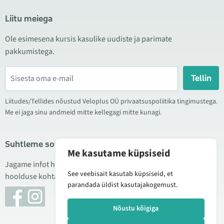
Liitu meiega
Ole esimesena kursis kasulike uudiste ja parimate
pakkumistega.
Tellin
Liitudes/Tellides nõustud Veloplus OÜ privaatsuspoliitika tingimustega.
Me ei jaga sinu andmeid mitte kellegagi mitte kunagi.
Suhtleme sotsiaalmeedias
Me kasutame küpsiseid
Jagame infot hea hinna kampaaniate, uute toodete ning
See veebisait kasutab küpsiseid, et
hoolduse kohta. Mõnikord teeme ka tooteülevaateid.
parandada üldist kasutajakogemust.
Nõustu kõigiga