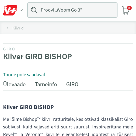
0
Kiivrid
GIRO
Kiiver GIRO BISHOP
Toode pole saadaval
Ülevaade
Tarneinfo
GIRO
Kiiver GIRO BISHOP
Me lõime Bishop™ kiivri ratturitele, kes otsivad klassikalist Giro
sobivust, kuid vajavad eriti suurt suurust. Inspireerituna meie
Revel™ ja Verona™ kiivrite elegantsetest joontest ja tõsisest