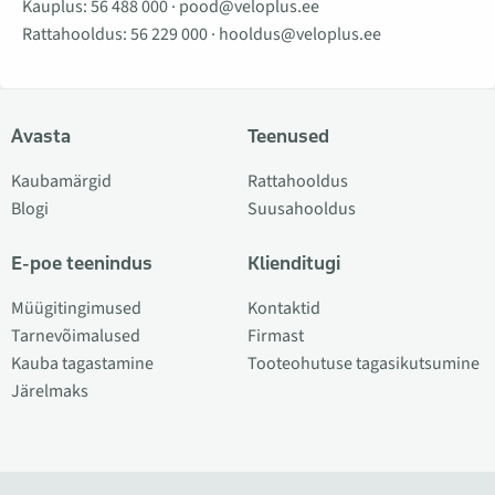
Kauplus:
56 488 000
·
pood@veloplus.ee
Rattahooldus:
56 229 000
·
hooldus@veloplus.ee
Avasta
Teenused
Kaubamärgid
Rattahooldus
Blogi
Suusahooldus
E-poe teenindus
Klienditugi
Müügitingimused
Kontaktid
Tarnevõimalused
Firmast
Kauba tagastamine
Tooteohutuse tagasikutsumine
Järelmaks